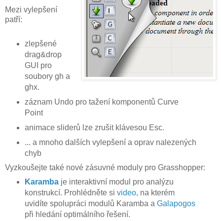
Mezi vylepšení
patří:
zlepšené
drag&drop
GUI pro
soubory gh a
ghx.
záznam Undo pro tažení komponentů Curve
Point
animace sliderů lze zrušit klávesou Esc.
... a mnoho dalších vylepšení a oprav nalezených
chyb
Vyzkoušejte také nové zásuvné moduly pro Grasshopper:
Karamba
je interaktivní modul pro analýzu
konstrukcí. Prohlédněte si
video
, na kterém
uvidíte spolupráci modulů Karamba a
Galapogos
při hledání optimálního řešení.