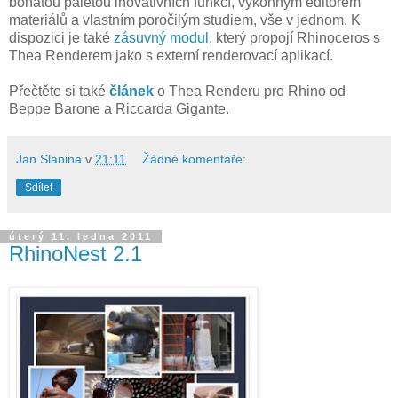
bohatou paletou inovativních funkcí, výkonným editorem
materiálů a vlastním poročilým studiem, vše v jednom. K
dispozici je také
zásuvný modul
, který propojí Rhinoceros s
Thea Renderem jako s externí renderovací aplikací.
Přečtěte si také
článek
o Thea Renderu pro Rhino od
Beppe Barone a Riccarda Gigante.
Jan Slanina
v
21:11
Žádné komentáře:
Sdílet
úterý 11. ledna 2011
RhinoNest 2.1