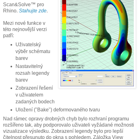
Scan&Solve™ pro
Rhino.
Stahujte zde
.
Mezi nové funkce v
této nejnovější verzi
patří:
Uživatelský
výběr schématu
barev
Nastavitelný
rozsah legendy
barev
Zobrazení řešení
v uživatelem
zadaných bodech
Uložení ("Bake") deformovaného tvaru
Nad rámec opravy drobných chyb bylo rozhraní programu
rozšířeno tak, aby podporovalo uživateli vyžádané možnosti
vizualizace výsledku. Zobrazení legendy bylo pro lepší
čitelnost přesunuto do okna s pohledem. Záložka View