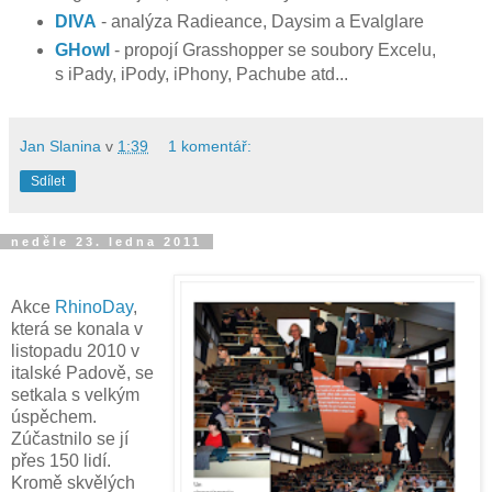
DIVA
- analýza Radieance, Daysim a Evalglare
GHowl
- propojí Grasshopper se soubory Excelu,
s iPady, iPody, iPhony, Pachube atd...
Jan Slanina
v
1:39
1 komentář:
Sdílet
neděle 23. ledna 2011
Akce
RhinoDay
,
která se konala v
listopadu 2010 v
italské Padově, se
setkala s velkým
úspěchem.
Zúčastnilo se jí
přes 150 lidí.
Kromě skvělých