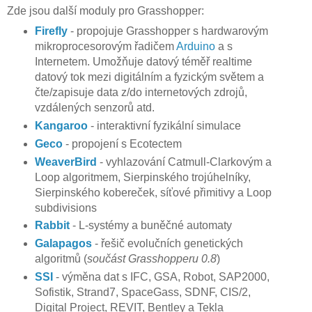
Zde jsou další moduly pro Grasshopper:
Firefly
- propojuje Grasshopper s hardwarovým
mikroprocesorovým řadičem
Arduino
a s
Internetem. Umožňuje datový téměř realtime
datový tok mezi digitálním a fyzickým světem a
čte/zapisuje data z/do internetových zdrojů,
vzdálených senzorů atd.
Kangaroo
- interaktivní fyzikální simulace
Geco
- propojení s Ecotectem
WeaverBird
- vyhlazování Catmull-Clarkovým a
Loop algoritmem, Sierpinského trojúhelníky,
Sierpinského kobereček, síťové přimitivy a Loop
subdivisions
Rabbit
- L-systémy a buněčné automaty
Galapagos
- řešič evolučních genetických
algoritmů (
součást
Grasshopperu 0.8
)
SSI
- výměna dat s IFC, GSA, Robot, SAP2000,
Sofistik, Strand7, SpaceGass, SDNF, CIS/2,
Digital Project, REVIT, Bentley a Tekla