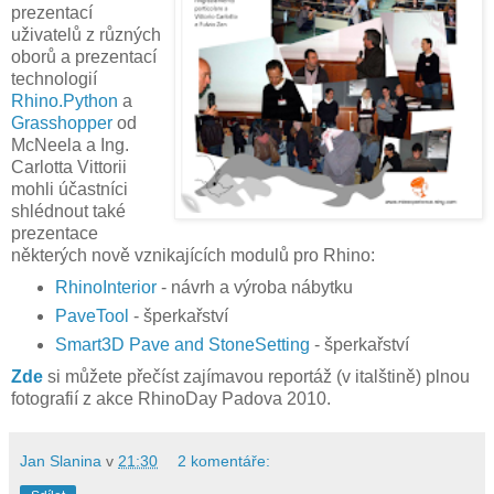
prezentací
uživatelů z různých
oborů a prezentací
technologií
Rhino.Python
a
Grasshopper
od
McNeela a Ing.
Carlotta Vittorii
mohli účastníci
shlédnout také
prezentace
některých nově vznikajících modulů pro Rhino:
RhinoInterior
- návrh a výroba nábytku
PaveTool
- šperkařství
Smart3D Pave and StoneSetting
- šperkařství
Zde
si můžete přečíst zajímavou reportáž (v italštině) plnou
fotografií z akce RhinoDay Padova 2010.
Jan Slanina
v
21:30
2 komentáře: