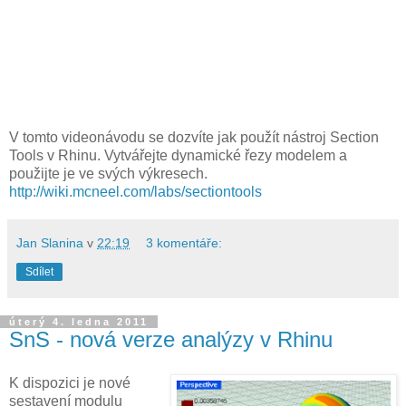
V tomto videonávodu se dozvíte jak použít nástroj Section
Tools v Rhinu. Vytvářejte dynamické řezy modelem a
použijte je ve svých výkresech.
http://wiki.mcneel.com/labs/sectiontools
Jan Slanina
v
22:19
3 komentáře:
Sdílet
úterý 4. ledna 2011
SnS - nová verze analýzy v Rhinu
K dispozici je nové
sestavení modulu