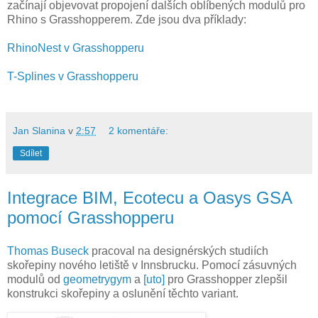
začínají objevovat propojení dalších oblíbených modulů pro
Rhino s Grasshopperem. Zde jsou dva příklady:
RhinoNest v Grasshopperu
T-Splines v Grasshopperu
Jan Slanina
v
2:57
2 komentáře:
Sdílet
Integrace BIM, Ecotecu a Oasys GSA
pomocí Grasshopperu
Thomas Buseck
pracoval na designérských studiích
skořepiny nového letiště v Innsbrucku. Pomocí zásuvných
modulů od
geometrygym
a
[uto]
pro Grasshopper zlepšil
konstrukci skořepiny a oslunění těchto variant.