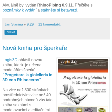
Aktuálně byl vydán
RhinoPiping 0.9.11
. Přečtěte si
poznámky k vydání
a
stáhněte si betaverzi
.
Jan Slanina
v
9:29
12 komentářů:
Sdílet
Nová kniha pro šperkaře
Logis3D
ohlásil novou
knihu, která je určena
modelářům šperků:
"Progettare la gioielleria in
3D con Rhinoceros"
Na více než 300 stránkách
prostřednictvím více než 40
podrobných návodů vás tato
kniha seznámí s
modelovacími a editačními