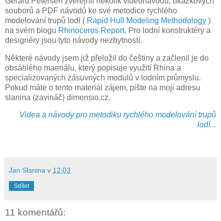
Gerard Petersen zveřejnil několik videonávodů, ukázkových
souborů a PDF návodů ke své metodice rychlého
modelování trupů lodí (
Rapid Hull Modeling Methodology
)
na svém blogu
Rhinoceros Report
. Pro lodní konstruktéry a
designéry jsou tyto návody nezbytností.
Některé návody jsem již přeložil do češtiny a začlenil je do
obsáhlého maeriálu, který popisuje využití Rhina a
specializovaných zásuvných modulů v lodním průmyslu.
Pokud máte o tento materiál zájem, pište na moji adresu
slanina (zavináč) dimensio.cz.
Videa a návody pro metodiku rychlého modelování trupů
lodí...
Jan Slanina
v
12:03
Sdílet
11 komentářů: