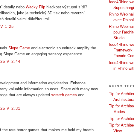
food4Rhino web
it“ detaily nebo
Wacky Flip
hladkost výstupní sítě?
Supercharg
likacích, jako je technický 3D tisk nebo reverzní
Rhino Webinair
eň detailů velmi důležitou roli.
avec Rhino
Rhino Webinai
V 1:25
pour l’archi
Studio
food4Rhino we
suals
Slope Game
and electronic soundtrack amplify the
Framework f
ng Slope Game an engaging sensory experience.
Façade Co
25 V 2:44
food4Rhino we
in Rhino wi
evelopment and information exploitation. Enhance
RHINO TEC
h many valuable information sources. Share with many new
Tip for Archit
edge that are always updated
scratch games
and
Architectura
Tip for Archit
25 V 2:31
Modes
Tip for Archit
..
Tip for Archit
f the rare horror games that makes me hold my breath
View