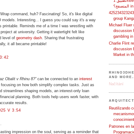
تطبيق 1xBet بدلًا من استخدام الموقع عبر
فح؟
425234323243 
Wrap command, huh? Fascinating! So, it's like digital
group Kang
D models. Interesting... I guess you could say it's a way
Michael Fluer 
printable. Reminds me of a time I was wrestling with
discussion 
oject at university. Getting it watertight felt like
gambling in
d level of
geometry dash
. Sharing that frustrating
Charlie Flint r
lly, it all became printable!
discussion 
Market in t
0:42
RHINO3DHE
AND MORE.
az Obalit v Rhinu 8?”
can be connected to an
interest
Načítání
focusing on how both simplify complex tasks. Just as
streamlines shaping models, an interest-only loan
financial planning. Both tools help users work faster, with
ARQUITEC
accurate results.
Reutilizando c
25 V 3:54
mecanismos
conocimient
.
Patrones en l
asting impression on the soul, serving as a reminder that
Programació