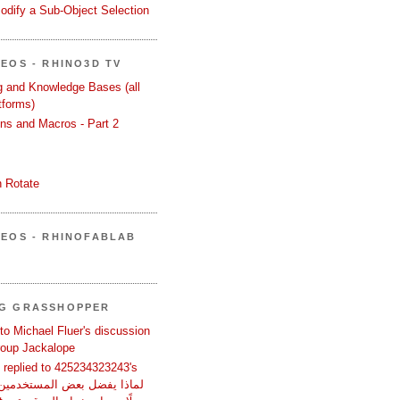
odify a Sub-Object Selection
DEOS - RHINO3D TV
ng and Knowledge Bases (all
tforms)
ons and Macros - Part 2
 Rotate
DEOS - RHINOFABLAB
NG GRASSHOPPER
 to Michael Fluer's discussion
group Jackalope
replied to 425234323243's