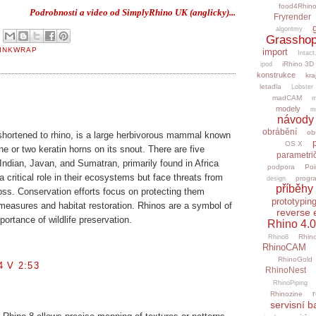
food4Rhin
Podrobnosti a video od SimplyRhino UK (anglicky)...
Fryrender
algoritmy
9
Grasshop
INKWRAP
import
Intact
iRhino 3D
ipod
konstrukce
kra
letadla
Lobster
madCAM
m
modely
m
návody
obrábění
ob
shortened to rhino, is a large herbivorous mammal known
OS X
one or two keratin horns on its snout. There are five
parametri
 Indian, Javan, and Sumatran, primarily found in Africa
podpora
Poi
 critical role in their ecosystems but face threats from
progr
design
příběhy 
oss. Conservation efforts focus on protecting them
prototypin
measures and habitat restoration. Rhinos are a symbol of
reverse 
portance of wildlife preservation.
Rhino 4.0
Rhino
Rhino8
RhinoCAM
RhinoGold
 V 2:53
RhinoNest
RhinoPiping
r
Rhinozine
servisní b