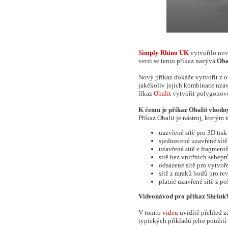
Simply Rhino UK
vytvořilo no
verzi se tento příkaz nazývá
Oba
Nový příkaz dokáže vytvořit z ot
jakékoliv jejich kombinace uza
říkaz
Obalit
vytvořit polygonovo
K čemu je příkaz Obalit vhodn
Příkaz Obalit je nástroj, kterým
uazvřené sítě pro 3D tisk
sjednocené uzavřené sít
uzavřené sítě z fragment
sítě bez vnitřních sebepr
odsazené sítě pro vytvoř
sítě z mraků bodů pro re
platné uzavřené sítě z p
Videonávod pro příkaz Shrink
V tomto
videu
uvidítě přehled z
typických příkladů jeho použití