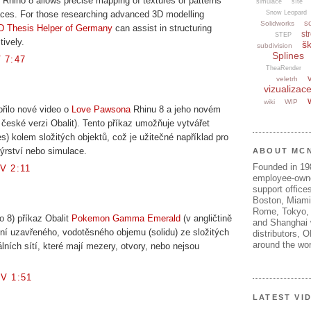
hino 8 allows precise mapping of textures or patterns
simulace
sítě
ces. For those researching advanced 3D modelling
Snow Leopard
s
Solidworks
D Thesis Helper of Germany
can assist in structuring
str
STEP
tively.
šk
subdivision
Splines
 7:47
TheaRender
veletrh
vizualizac
wiki
WIP
řilo nové video o
Love Pawsona
Rhinu 8 a jeho novém
české verzi Obalit). Tento příkaz umožňuje vytvářet
) kolem složitých objektů, což je užitečné například pro
nýrství nebo simulace.
ABOUT MC
Founded in 1
V 2:11
employee-own
support offices
Boston, Miami
Rome, Tokyo, 
o 8) příkaz Obalit
Pokemon Gamma Emerald
(v angličtině
and Shanghai w
ení uzavřeného, vodotěsného objemu (solidu) ze složitých
distributors, 
around the wor
ních sítí, které mají mezery, otvory, nebo nejsou
V 1:51
LATEST VI
..