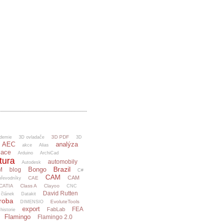
3D PDF
demie
3D ovladače
3D
AEC
analýza
akce
Alias
mace
Arduino
ArchiCad
tura
automobily
Autodesk
Brazil
Bongo
M
blog
C#
CAM
CAM
CAE
řevodníky
CATIA
Class A
Clayoo
CNC
David Rutten
článek
Datakit
ýroba
EvoluteTools
DIMENSIO
export
FEA
FabLab
 historie
Flamingo
Flamingo 2.0