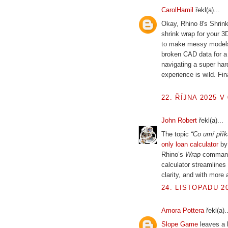
CarolHamil
řekl(a)...
Okay, Rhino 8's Shrink
shrink wrap for your 3
to make messy models 
broken CAD data for a pr
navigating a super har
experience is wild. Fina
22. ŘÍJNA 2025 V 
John Robert
řekl(a)...
The topic
“Co umí přík
only loan calculator
by 
Rhino’s
Wrap
command 
calculator streamlines 
clarity, and with more 
24. LISTOPADU 20
Amora Pottera
řekl(a)..
Slope Game
leaves a l