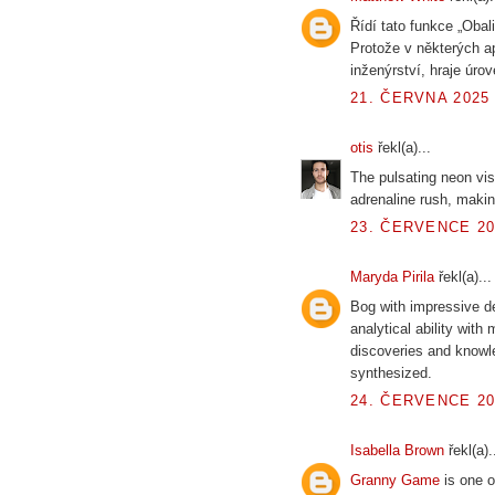
Řídí tato funkce „Obal
Protože v některých ap
inženýrství, hraje úrov
21. ČERVNA 2025 
otis
řekl(a)...
The pulsating neon vi
adrenaline rush, maki
23. ČERVENCE 20
Maryda Pirila
řekl(a)...
Bog with impressive d
analytical ability wit
discoveries and knowl
synthesized.
24. ČERVENCE 20
Isabella Brown
řekl(a).
Granny Game
is one o