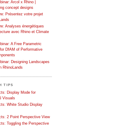
inar: Arcol x Rhino |
ing concept designs
e: Présentez votre projet
Lands
re: Analyses énergétiques
tecture avec Rhino et Climate
binar: A Free Parametric
or DfAM of Performative
mponents
binar: Designing Landscapes
th RhinoLands
H TIPS
ects: Display Mode for
l Visuals
ects: White Studio Display
ects: 2 Point Perspective View
ects: Toggling the Perspective