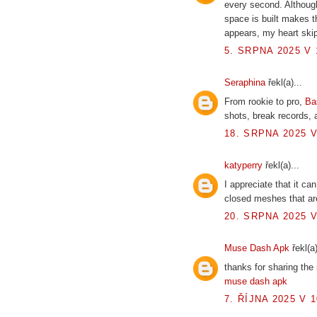
every second. Althoug
space is built makes 
appears, my heart skip
5. SRPNA 2025 V 
Seraphina
řekl(a)...
From rookie to pro,
Ba
shots, break records, 
18. SRPNA 2025 V
katyperry
řekl(a)...
I appreciate that it 
closed meshes that are
20. SRPNA 2025 V
Muse Dash Apk
řekl(a)
thanks for sharing the 
muse dash apk
7. ŘÍJNA 2025 V 1