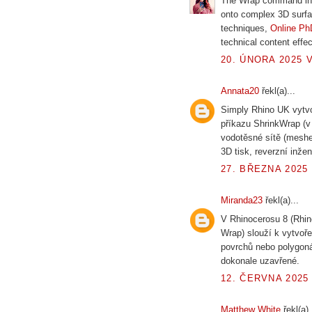
The Wrap command in R
onto complex 3D surfa
techniques,
Online Ph
technical content effec
20. ÚNORA 2025 V
Annata20
řekl(a)...
Simply Rhino UK vytvo
příkazu ShrinkWrap (v 
vodotěsné sítě (meshes
3D tisk, reverzní inže
27. BŘEZNA 2025 
Miranda23
řekl(a)...
V Rhinocerosu 8 (Rhin
Wrap) slouží k vytvoř
povrchů nebo polygonál
dokonale uzavřené.
12. ČERVNA 2025 
Matthew White
řekl(a).