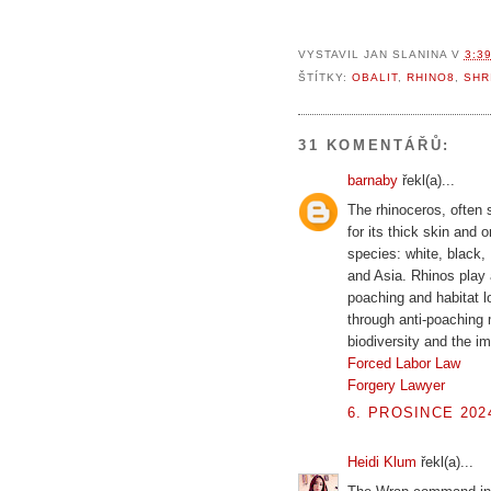
VYSTAVIL
JAN SLANINA
V
3:3
ŠTÍTKY:
OBALIT
,
RHINO8
,
SHR
31 KOMENTÁŘŮ:
barnaby
řekl(a)...
The rhinoceros, often 
for its thick skin and 
species: white, black,
and Asia. Rhinos play a
poaching and habitat l
through anti-poaching 
biodiversity and the im
Forced Labor Law
Forgery Lawyer
6. PROSINCE 2024
Heidi Klum
řekl(a)...