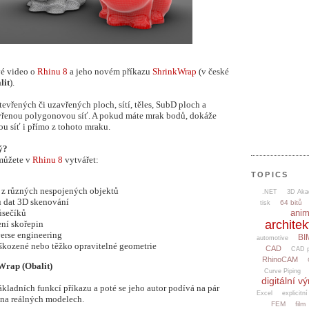
vé video o
Rhinu 8
a jeho novém příkazu
ShrinkWrap
(v české
lit
).
evřených či uzavřených ploch, sítí, těles, SubD ploch a
vřenou polygonovou síť. A pokud máte mrak bodů, dokáže
u síť i přímo z tohoto mraku.
ý?
 můžete v
Rhinu 8
vytvářet:
TOPICS
ě z různých nespojených objektů
.NET
3D Aka
ů dat 3D skenování
64 bitů
tisk
ani
ůsečíků
architek
ení skořepin
verse engineering
BI
automotive
oškozené nebo těžko opravitelné geometrie
CAD
CAD p
RhinoCAM
Wrap (Obalit)
Curve Piping
digitální v
ákladních funkcí příkazu a poté se jeho autor podívá na pár
Excel
explicitní
 na reálných modelech.
FEM
film