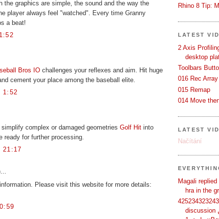
h the graphics are simple, the sound and the way the
Rhino 8 Tip: M
the player always feel "watched". Every time Granny
s a beat!
1:52
LATEST VI
2 Axis Profili
desktop pla
Toolbars Butt
seball Bros IO
challenges your reflexes and aim. Hit huge
016 Rec Array
and cement your place among the baseball elite.
015 Remap
 1:52
014 Move then
can simplify complex or damaged geometries
Golf Hit
into
LATEST VI
 ready for further processing.
Načítání
 21:17
EVERYTHI
...
Magali replied
information. Please visit this website for more details:
hra in the 
425234323243 
0:59
discussion لماذا يفضل بعض المستخدمين