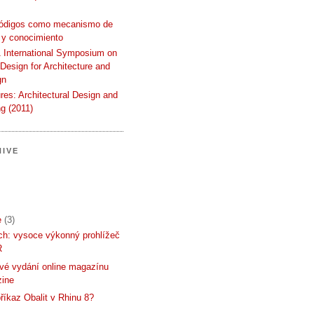
códigos como mecanismo de
 y conocimiento
International Symposium on
 Design for Architecture and
gn
ures: Architectural Design and
g (2011)
IVE
e
(3)
h: vysoce výkonný prohlížeč
R
vé vydání online magazínu
zine
říkaz Obalit v Rhinu 8?