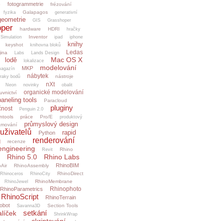
fotogrammetrie
o
frézování
Galapagos
fyzika
generativní
geometrie
GIS
Grasshoper
per
hardware
HDRI
hračky
Inventor
.Simulation
ipad
iphone
knihy
keyshot
knihovna bloků
Ledas
jina
Labs
Lands Design
Mac OS X
lodě
lokalizace
modelování
MKP
agazín
nábytek
nástroje
raky bodů
nXt
Neon
novinky
obalit
organické modelování
uvnictví
paneling tools
Paracloud
pluginy
čnost
Penguin 2.0
ntools
práce
Pro/E
produktový
průmyslový design
amování
uživatelů
rapid
Python
renderování
g
recenze
engineering
Rhino
Revit
Rhino 5.0
Rhino Labs
RhinoBIM
Air
RhinoAssembly
RhinoDirect
Rhinoceros
RhinoCity
RhinoMembrane
RhinoJewel
Rhinophoto
RhinoParametrics
RhinoScript
RhinoTerrain
obot
Section Tools
Savanna3D
setkání
alíček
ShrinkWrap