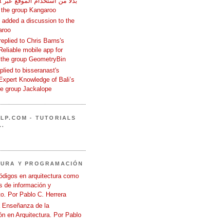
المتص in the group Kangaroo
added a discussion to the
aroo
replied to Chris Barns's
Reliable mobile app for
 the group GeometryBin
eplied to bisseranast's
Expert Knowledge of Bali’s
he group Jackalope
LP.COM - TUTORIALS
..
TURA Y PROGRAMACIÓN
ódigos en arquitectura como
 de información y
o. Por Pablo C. Herrera
a Enseñanza de la
n en Arquitectura. Por Pablo