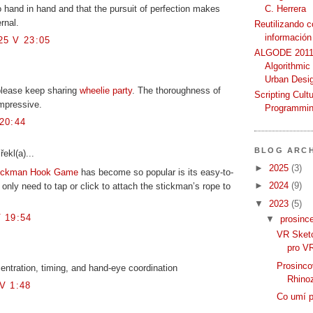
C. Herrera
 hand in hand and that the pursuit of perfection makes
rnal.
Reutilizando 
información
5 V 23:05
ALGODE 2011 
Algorithmic
Urban Desi
 please keep sharing
wheelie party
. The thoroughness of
Scripting Cult
impressive.
Programmin
20:44
BLOG ARCH
řekl(a)...
►
2025
(3)
ickman Hook Game
has become so popular is its easy-to-
►
2024
(9)
 only need to tap or click to attach the stickman’s rope to
▼
2023
(5)
 19:54
▼
prosinc
VR Sketc
pro V
Prosinco
entration, timing, and hand-eye coordination
Rhino
V 1:48
Co umí p