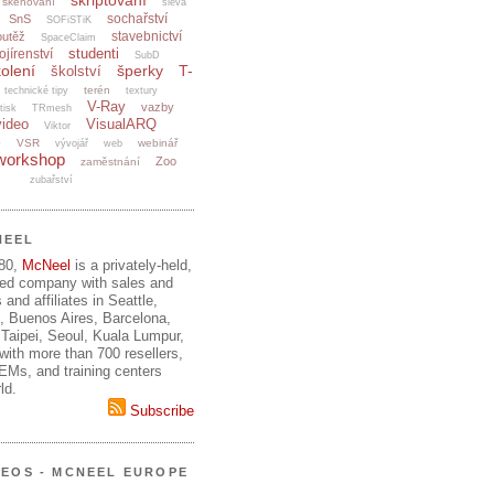
skriptování
skenování
sleva
sochařství
SnS
SOFiSTiK
stavebnictví
outěž
SpaceClaim
studenti
ojírenství
SubD
olení
šperky
T-
školství
terén
technické tipy
textury
V-Ray
vazby
tisk
TRmesh
video
VisualARQ
Viktor
e
VSR
webinář
vývojář
web
workshop
Zoo
zaměstnání
zubařství
NEEL
980,
McNeel
is a privately-held,
ed company with sales and
 and affiliates in Seattle,
, Buenos Aires, Barcelona,
Taipei, Seoul, Kuala Lumpur,
ith more than 700 resellers,
OEMs, and training centers
ld.
Subscribe
DEOS - MCNEEL EUROPE