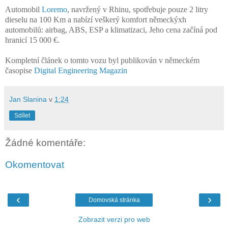
Automobil
Loremo
, navržený v Rhinu, spotřebuje pouze 2 litry
dieselu na 100 Km a nabízí veškerý komfort německýxh
automobilů: airbag, ABS, ESP a klimatizaci, Jeho cena začíná pod
hranicí 15 000 €.
Kompletní článek o tomto vozu byl publikován v německém
časopise
Digital Engineering Magazin
Jan Slanina
v
1:24
Sdílet
Žádné komentáře:
Okomentovat
‹
›
Domovská stránka
Zobrazit verzi pro web