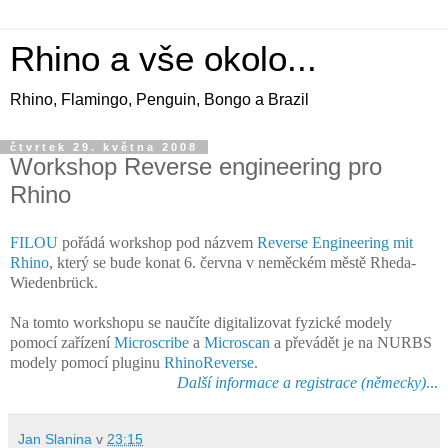
Rhino a vše okolo...
Rhino, Flamingo, Penguin, Bongo a Brazil
čtvrtek 29. května 2008
Workshop Reverse engineering pro
Rhino
FILOU
pořádá workshop pod názvem
Reverse Engineering mit
Rhino
, který se bude konat 6. června v neměckém městě Rheda-
Wiedenbrück.
Na tomto workshopu se naučíte digitalizovat fyzické modely
pomocí zařízení
Microscribe
a
Microscan
a převádět je na NURBS
modely pomocí pluginu
RhinoReverse
.
Další informace a registrace (německy)
...
Jan Slanina
v
23:15