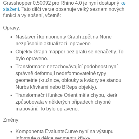
Grasshopper 0.50092 pro Rhino 4.0 je nyní dostupný
ke
stažení
. Tato dílčí verze obsahuje velký seznam nových
funkcí a vylepšení, včetně:
Opravy:
Nastavení komponenty Graph zpět na None
nezpůsobilo aktualizaci, opraveno.
Objekty Graph mapper bez grafů se nenačetly. To
bylo opraveno.
Transformace nezachovávající podobnost nyní
správně deformují nedeformovatelné typy
geometrie (kružnice, oblouky a kvádry se stanou
Nurbs křivkami nebo BReps objekty).
Transformační funkce Orient měla chybu, která
způsobovala v některých případech chybné
mapování. To bylo opraveno.
Změny:
Komponenta EvaluateCurve nyní na výstupu
informuje o délce segmentu křivky.