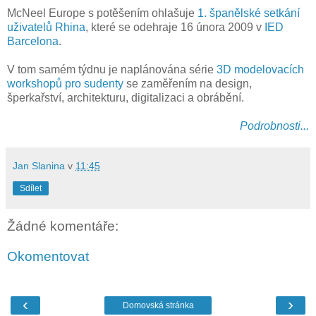
McNeel Europe s potěšením ohlašuje
1. španělské setkání
uživatelů Rhina
, které se odehraje 16 února 2009 v
IED
Barcelona
.
V tom samém týdnu je naplánována série
3D modelovacích
workshopů pro sudenty
se zaměřením na design,
šperkařství, architekturu, digitalizaci a obrábění.
Podrobnosti...
Jan Slanina
v
11:45
Sdílet
Žádné komentáře:
Okomentovat
‹
›
Domovská stránka