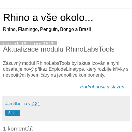
Rhino a vše okolo...
Rhino, Flamingo, Penguin, Bongo a Brazil
čtvrtek 29. října 2009
Aktualizace modulu RhinoLabsTools
Zásuvný modul RhinoLabsTools byl aktualizován a nyní
obsahuje nový příkaz ExplodeLinetype, který rozbije křivky s
nespojitým typem čáry na jednotlivé komponenty.
Podrobnosti a stažení...
Jan Slanina
v
2:24
Sdílet
1 komentář: