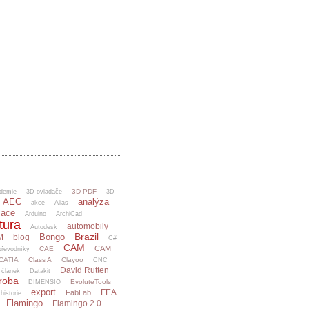
3D PDF
demie
3D ovladače
3D
AEC
analýza
akce
Alias
mace
Arduino
ArchiCad
tura
automobily
Autodesk
Brazil
Bongo
M
blog
C#
CAM
CAM
CAE
řevodníky
CATIA
Class A
Clayoo
CNC
David Rutten
článek
Datakit
ýroba
EvoluteTools
DIMENSIO
export
FEA
FabLab
 historie
Flamingo
Flamingo 2.0