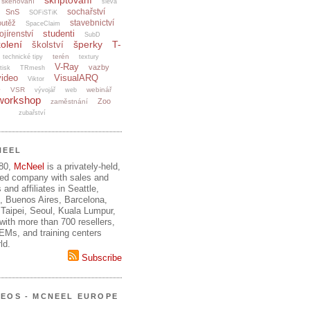
skriptování
skenování
sleva
sochařství
SnS
SOFiSTiK
stavebnictví
outěž
SpaceClaim
studenti
ojírenství
SubD
olení
šperky
T-
školství
terén
technické tipy
textury
V-Ray
vazby
tisk
TRmesh
video
VisualARQ
Viktor
e
VSR
webinář
vývojář
web
workshop
Zoo
zaměstnání
zubařství
NEEL
980,
McNeel
is a privately-held,
ed company with sales and
 and affiliates in Seattle,
, Buenos Aires, Barcelona,
Taipei, Seoul, Kuala Lumpur,
ith more than 700 resellers,
OEMs, and training centers
ld.
Subscribe
DEOS - MCNEEL EUROPE