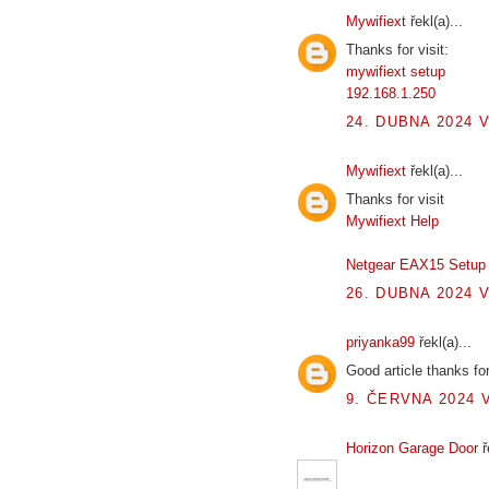
Mywifiext
řekl(a)...
Thanks for visit:
mywifiext setup
192.168.1.250
24. DUBNA 2024 V
Mywifiext
řekl(a)...
Thanks for visit
Mywifiext Help
Netgear EAX15 Setup
26. DUBNA 2024 V
priyanka99
řekl(a)...
Good article thanks for
9. ČERVNA 2024 V
Horizon Garage Door
ř