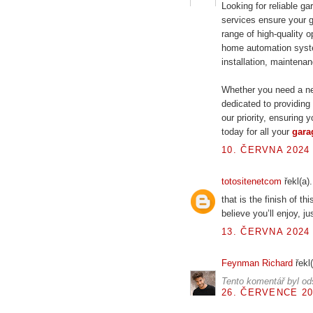
Looking for reliable g
services ensure your 
range of high-quality o
home automation syste
installation, maintenan
Whether you need a ne
dedicated to providing
our priority, ensuring
today for all your
gara
10. ČERVNA 2024 
totositenetcom
řekl(a).
that is the finish of t
believe you’ll enjoy, ju
13. ČERVNA 2024 
Feynman Richard
řekl(
Tento komentář byl od
26. ČERVENCE 20