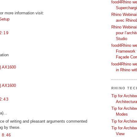
food4Rhino web
Supercharg
r more information visit:
Rhino Webinair
 Setup
avec Rhino
Rhino Webinai
2:19
pour l’archi
Studio
food4Rhino we
Framework f
ation
Façade Co
food4Rhino we
| AX1600
in Rhino wi
| AX1600
RHINO TEC
Tip for Archit
2:43
Architectura
Tip for Archit
a)...
Modes
iece of writing and pleasant arguments commented
Tip for Archit
ng by these.
Tip for Archit
View
 8:46