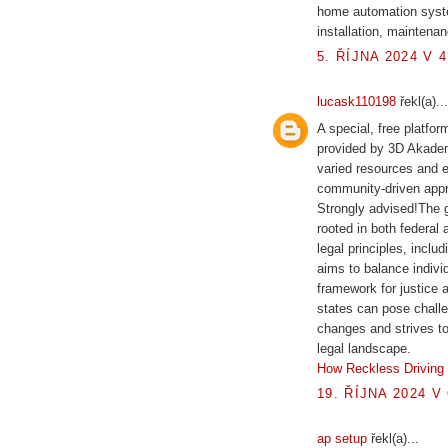
home automation syste
installation, maintena
5. ŘÍJNA 2024 V 4
lucask110198
řekl(a)...
A special, free platfo
provided by 3D Akademie
varied resources and e
community-driven appr
Strongly advised!The 
rooted in both federal
legal principles, inclu
aims to balance individ
framework for justice 
states can pose challe
changes and strives t
legal landscape.
How Reckless Driving i
19. ŘÍJNA 2024 V 
ap setup
řekl(a)...