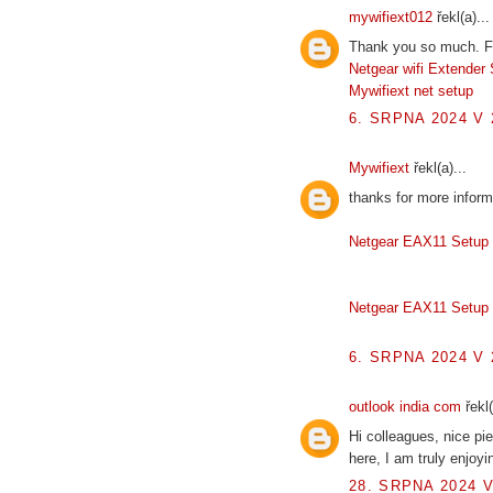
mywifiext012
řekl(a)...
Thank you so much. Fo
Netgear wifi Extender
Mywifiext net setup
6. SRPNA 2024 V 
Mywifiext
řekl(a)...
thanks for more inform
Netgear EAX11 Setup 
Netgear EAX11 Setup 
6. SRPNA 2024 V 
outlook india com
řekl(
Hi colleagues, nice p
here, I am truly enjoyi
28. SRPNA 2024 V