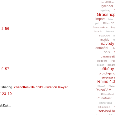
food4Rhin
Fryrender
algoritmy
Grasshop
import
Intact
iRhino 3D
ipod
konstrukce
kra
 2:56
letadla
Lobster
madCAM
m
modely
m
návody
obrábění
ob
OS X
parametri
podpora
Poi
progr
design
příběhy 
 0:57
prototypin
reverse 
Rhino 4.0
Rhino
Rhino8
 sharing..
charlottesville child visitation lawyer
RhinoCAM
 23:10
RhinoGold
RhinoNest
RhinoPiping
ekl(a)...
r
Rhinozine
servisní b