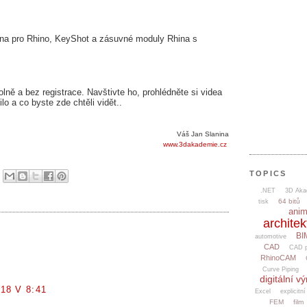
na pro Rhino, KeyShot a zásuvné moduly Rhina s
lně a bez registrace. Navštivte ho, prohlédněte si videa
lo a co byste zde chtěli vidět..
Váš Jan Slanina
www.3dakademie.cz
TOPICS
6
.NET
3D Aka
64 bitů
tisk
ani
architek
BI
automotive
CAD
CAD p
RhinoCAM
Curve Piping
digitální v
18 V 8:41
Excel
explicitní
FEM
film