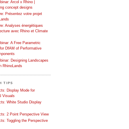
inar: Arcol x Rhino |
ing concept designs
e: Présentez votre projet
Lands
re: Analyses énergétiques
tecture avec Rhino et Climate
binar: A Free Parametric
or DfAM of Performative
mponents
binar: Designing Landscapes
th RhinoLands
H TIPS
ects: Display Mode for
l Visuals
ects: White Studio Display
ects: 2 Point Perspective View
ects: Toggling the Perspective