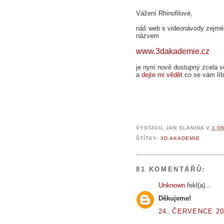
Vážení Rhinofilové,
náš web s videonávody zejmé
názvem
www.3dakademie.cz
je nyní nově dostupný zcela vo
a
dejte mi vědět
co se vám líbi
VYSTAVIL
JAN SLANINA
V
1:0
ŠTÍTKY:
3D AKADEMIE
81 KOMENTÁŘŮ:
Unknown
řekl(a)...
Děkujeme!
24. ČERVENCE 20