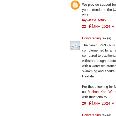
We provide support for
your extender in the U
visit:
mywifiext setup
22. ŘÍJNA 2024 V 
Donysterling
řekl(a)...
The Seiko SNZG09 is de
complemented by a har
compared to traditiona
withstand rough outdoo
with a water resistanc
swimming and snorkelin
lifestyle.
For those looking for 
out
Michael Kors Watc
with functionality.
29. ŘÍJNA 2024 V 
Donysterling
řekl(a)...