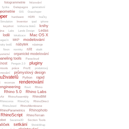
fotogrammetrie
o
frézování
Galapagos
fyzika
generativní
geometrie
GIS
Grasshoper
per
hardware
HDRI
hračky
Inventor
.Simulation
ipad
iphone
knihy
keyshot
knihovna bloků
Ledas
jina
Labs
Lands Design
Mac OS X
lodě
lokalizace
modelování
MKP
agazín
nábytek
nástroje
raky bodů
nXt
Neon
novinky
obalit
organické modelování
uvnictví
paneling tools
Paracloud
pluginy
čnost
Penguin 2.0
ntools
práce
Pro/E
produktový
průmyslový design
amování
uživatelů
rapid
Python
renderování
g
recenze
engineering
Rhino
Revit
Rhino 5.0
Rhino Labs
RhinoBIM
Air
RhinoAssembly
RhinoDirect
Rhinoceros
RhinoCity
RhinoMembrane
RhinoJewel
Rhinophoto
RhinoParametrics
RhinoScript
RhinoTerrain
obot
Section Tools
Savanna3D
setkání
alíček
ShrinkWrap