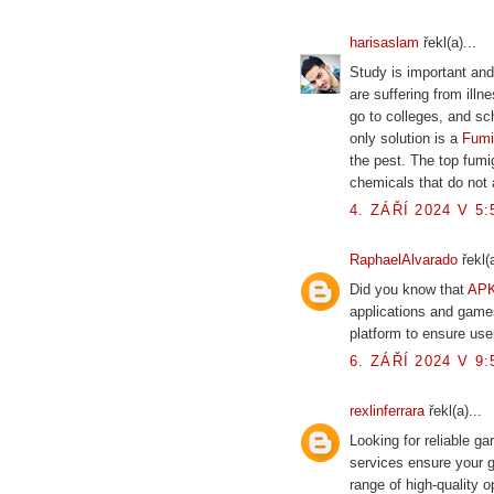
harisaslam
řekl(a)...
Study is important and
are suffering from illn
go to colleges, and sc
only solution is a
Fumi
the pest. The top fumi
chemicals that do not
4. ZÁŘÍ 2024 V 5:
RaphaelAlvarado
řekl(a
Did you know that
APK
applications and games
platform to ensure use
6. ZÁŘÍ 2024 V 9:
rexlinferrara
řekl(a)...
Looking for reliable g
services ensure your 
range of high-quality o