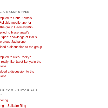
NG GRASSHOPPER
replied to Chris Barns's
Reliable mobile app for
 the group GeometryBin
eplied to bisseranast's
Expert Knowledge of Bali’s
he group Jackalope
added a discussion to the group
replied to Nico Rocky's
 really like 1xbet kenya in the
alope
dded a discussion to the
alope
LP.COM - TUTORIALS
..
dering
ng – Solitaire Ring