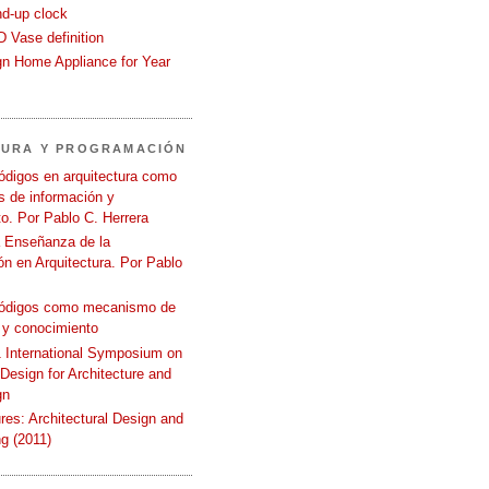
nd-up clock
 Vase definition
gn Home Appliance for Year
TURA Y PROGRAMACIÓN
ódigos en arquitectura como
 de información y
o. Por Pablo C. Herrera
a Enseñanza de la
n en Arquitectura. Por Pablo
códigos como mecanismo de
 y conocimiento
International Symposium on
 Design for Architecture and
gn
ures: Architectural Design and
g (2011)