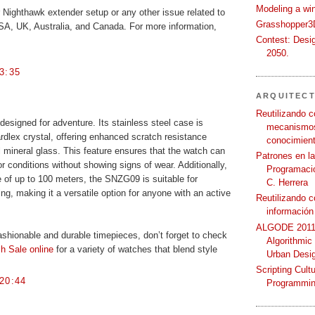
Modeling a wi
 Nighthawk extender setup or any other issue related to
Grasshopper3D
SA, UK, Australia, and Canada. For more information,
Contest: Desi
2050.
3:35
ARQUITEC
Reutilizando c
signed for adventure. Its stainless steel case is
mecanismos
dlex crystal, offering enhanced scratch resistance
conocimient
l mineral glass. This feature ensures that the watch can
Patrones en l
r conditions without showing signs of wear. Additionally,
Programació
e of up to 100 meters, the SNZG09 is suitable for
C. Herrera
g, making it a versatile option for anyone with an active
Reutilizando 
información
ALGODE 2011 
fashionable and durable timepieces, don’t forget to check
Algorithmic
h Sale online
for a variety of watches that blend style
Urban Desi
Scripting Cult
20:44
Programmin