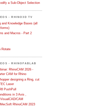
odify a Sub-Object Selection
DEOS - RHINO3D TV
ng and Knowledge Bases (all
tforms)
ons and Macros - Part 2
 Rotate
DEOS - RHINOFABLAB
binar: RhinoCAM 2026 -
rter CAM for Rhino
hopper designing a Ring, cut
TEC Laser
R8 PushPull
ditions in 3 Axis ,
 VisualCAD/CAM
n MecSoft RhinoCAM 2023