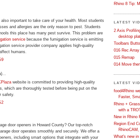
Rhino 8 Tip: M
 also important to take care of your health. Most students
LATEST VI
esses and allergies are the only reason to pest. Students
2 Axis Profili
hools this place has many pest survive. This problem are
desktop pla
gation service
because the fumigation service is emitting
Toolbars Butt
gation service provider company applies high-quality
016 Rec Array
 affect humans.
015 Remap
59
014 Move then
)...
Plaza
website is committed to providing high-quality
LATEST VI
, which are thoroughly tested before being put on the
food4Rhino we
r safety.
Faster, Sma
52
Rhino + Grass
with a TRO
New in Rhino 
Region End Con
arage door openers in Howard County? Our top-notch
RhinoCAM,
garage door operates smoothly and securely. We offer a
What's new i
peners, including smart options that integrate with your