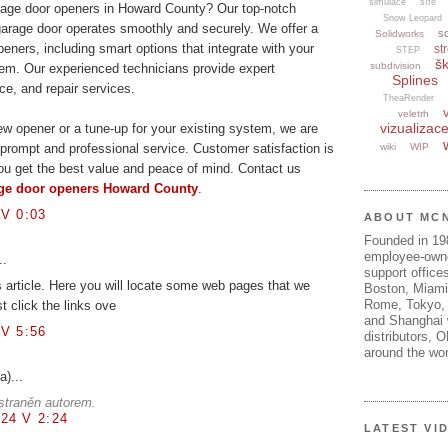
simulace
sítě
arage door openers in Howard County? Our top-notch
Snow Leopard
garage door operates smoothly and securely. We offer a
s
Solidworks
peners, including smart options that integrate with your
str
STEP
šk
subdivision
m. Our experienced technicians provide expert
Splines
ce, and repair services.
TheaRender
veletrh
vizualizac
w opener or a tune-up for your existing system, we are
wiki
WIP
 prompt and professional service. Customer satisfaction is
 you get the best value and peace of mind. Contact us
ge door openers Howard County
.
V 0:03
ABOUT MC
Founded in 1
employee-own
..
support offices
his article. Here you will locate some web pages that we
Boston, Miami
Rome, Tokyo, 
st click the links ove
and Shanghai w
V 5:56
distributors, 
around the wor
a)...
straněn autorem.
24 V 2:24
LATEST VI