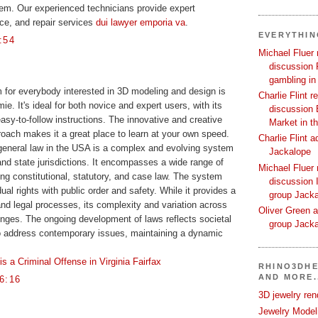
m. Our experienced technicians provide expert
nce, and repair services
dui lawyer emporia va
.
EVERYTHI
:54
Michael Fluer 
discussion 
gambling in
rm for everybody interested in 3D modeling and design is
Charlie Flint r
. It's ideal for both novice and expert users, with its
discussion 
asy-to-follow instructions. The innovative and creative
Market in t
oach makes it a great place to learn at your own speed.
Charlie Flint 
general law in the USA is a complex and evolving system
Jackalope
 and state jurisdictions. It encompasses a wide range of
Michael Fluer 
ding constitutional, statutory, and case law. The system
discussion I
ual rights with public order and safety. While it provides a
group Jack
and legal processes, its complexity and variation across
Oliver Green a
nges. The ongoing development of laws reflects societal
group Jack
o address contemporary issues, maintaining a dynamic
s a Criminal Offense in Virginia Fairfax
RHINO3DHE
AND MORE.
6:16
3D jewelry ren
Jewelry Modeli