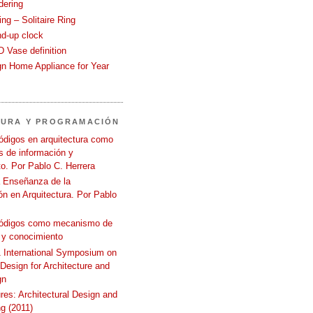
dering
ng – Solitaire Ring
nd-up clock
 Vase definition
gn Home Appliance for Year
TURA Y PROGRAMACIÓN
ódigos en arquitectura como
 de información y
o. Por Pablo C. Herrera
a Enseñanza de la
n en Arquitectura. Por Pablo
códigos como mecanismo de
 y conocimiento
International Symposium on
 Design for Architecture and
gn
ures: Architectural Design and
g (2011)