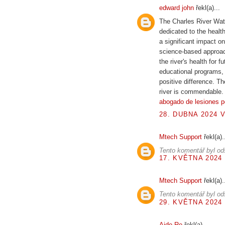
edward john
řekl(a)...
The Charles River Wat
dedicated to the healt
a significant impact o
science-based approac
the river's health for 
educational programs, 
positive difference. T
river is commendable.
abogado de lesiones pe
28. DUBNA 2024 V
Mtech Support
řekl(a).
Tento komentář byl od
17. KVĚTNA 2024 
Mtech Support
řekl(a).
Tento komentář byl od
29. KVĚTNA 2024 
Aide Re
řekl(a)...