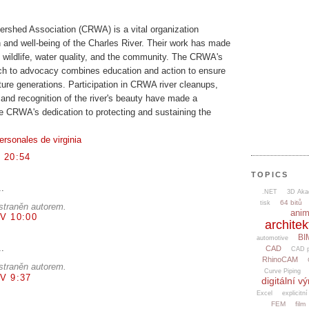
ershed Association (CRWA) is a vital organization
h and well-being of the Charles River. Their work has made
n wildlife, water quality, and the community. The CRWA's
h to advocacy combines education and action to ensure
future generations. Participation in CRWA river cleanups,
and recognition of the river's beauty have made a
he CRWA's dedication to protecting and sustaining the
rsonales de virginia
 20:54
TOPICS
..
.NET
3D Aka
64 bitů
tisk
straněn autorem.
ani
V 10:00
architek
BI
automotive
..
CAD
CAD p
RhinoCAM
straněn autorem.
Curve Piping
V 9:37
digitální v
Excel
explicitní
FEM
film