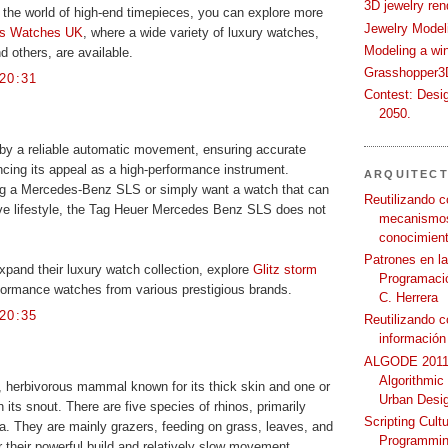
3D jewelry ren
n the world of high-end timepieces, you can explore more
Jewelry Modeli
rs Watches UK
, where a wide variety of luxury watches,
Modeling a wi
d others, are available.
Grasshopper3D
20:31
Contest: Desi
2050.
by a reliable automatic movement, ensuring accurate
cing its appeal as a high-performance instrument.
ARQUITEC
ng a Mercedes-Benz SLS or simply want a watch that can
Reutilizando c
ive lifestyle, the Tag Heuer Mercedes Benz SLS does not
mecanismos
conocimient
Patrones en l
xpand their luxury watch collection, explore
Glitz storm
Programació
rformance watches from various prestigious brands.
C. Herrera
20:35
Reutilizando 
información
ALGODE 2011 
Algorithmic
e, herbivorous mammal known for its thick skin and one or
Urban Desi
its snout. There are five species of rhinos, primarily
Scripting Cult
ia. They are mainly grazers, feeding on grass, leaves, and
Programmin
r their powerful build and relatively slow movement.