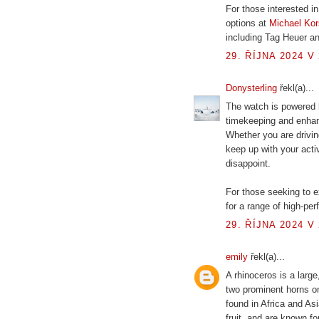
For those interested i
options at
Michael Ko
including Tag Heuer an
29. ŘÍJNA 2024 V 
Donysterling
řekl(a)...
The watch is powered 
timekeeping and enhan
Whether you are drivi
keep up with your act
disappoint.
For those seeking to e
for a range of high-pe
29. ŘÍJNA 2024 V 
emily
řekl(a)...
A rhinoceros is a larg
two prominent horns on 
found in Africa and As
fruit, and are known fo