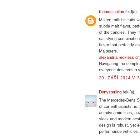
thomasskillan
řekl(a)..
Malted milk biscuits wi
subtle malt flavor, p
of the candies. They m
satisfying combination
flavor that perfectly
Maltesers.
alexandria reckless dr
Navigating the comple
everyone deserves a v
20. ZÁŘÍ 2024 V 3
Donysterling
řekl(a)...
The Mercedes-Benz SL
of car enthusiasts, is 
aerodynamic lines, pow
sleek and modern aest
design is robust, yet 
performance vehicles.