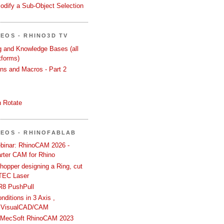
odify a Sub-Object Selection
DEOS - RHINO3D TV
ng and Knowledge Bases (all
tforms)
ons and Macros - Part 2
 Rotate
DEOS - RHINOFABLAB
binar: RhinoCAM 2026 -
rter CAM for Rhino
hopper designing a Ring, cut
TEC Laser
R8 PushPull
ditions in 3 Axis ,
 VisualCAD/CAM
n MecSoft RhinoCAM 2023