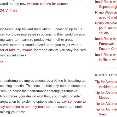
food4Rhino web
ivated so buy now
workout clothes for women
Supercharg
24 V 4:55
Rhino Webinair
avec Rhino
.
Rhino Webinai
pour l’archi
ignificant leap forward from Rhino 5, boasting up to 100
Studio
ce. For those interested in optimizing their workflow even
food4Rhino we
ring ways to maximize productivity in other areas. If
Framework f
es with exams or standardized tests, you might want to
Façade Co
sat
or
take my exams for me
to ensure you stay focused
food4Rhino we
hout added stress
in Rhino wi
22
RHINO TEC
cant performance improvements over Rhino 5, boasting up
Tip for Archit
ocessing speeds. This leap in efficiency can be compared
Architectura
eek to boost their performance through alternative
Tip for Archit
6 optimizes your design workflow, you might consider
Modes
preparation by exploring options such as
pay someone to
Tip for Archit
pay someone to take my teas test
to ensure top-notch
Tip for Archit
mising your time.
View