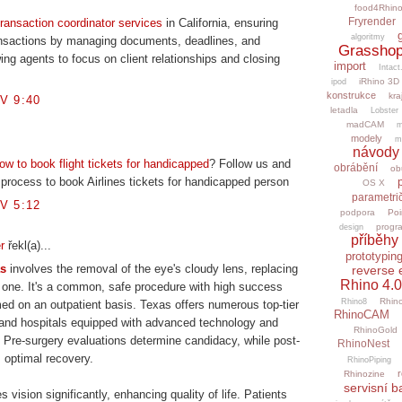
food4Rhin
Fryrender
transaction coordinator services
in California, ensuring
algoritmy
ansactions by managing documents, deadlines, and
Grasshop
ng agents to focus on client relationships and closing
import
Intact
iRhino 3D
ipod
konstrukce
kra
V 9:40
letadla
Lobster
madCAM
m
modely
m
návody
ow to book flight tickets for handicapped
? Follow us and
obrábění
ob
d process to book Airlines tickets for handicapped person
OS X
parametri
V 5:12
podpora
Poi
progr
design
příběhy 
r
řekl(a)...
prototypin
as
involves the removal of the eye's cloudy lens, replacing
reverse 
Rhino 4.0
cial one. It's a common, safe procedure with high success
Rhino
Rhino8
rmed on an outpatient basis. Texas offers numerous top-tier
RhinoCAM
 and hospitals equipped with advanced technology and
RhinoGold
 Pre-surgery evaluations determine candidacy, while post-
RhinoNest
 optimal recovery.
RhinoPiping
r
Rhinozine
servisní b
vision significantly, enhancing quality of life. Patients