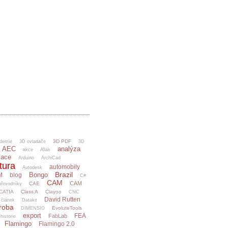
3D PDF
demie
3D ovladače
3D
AEC
analýza
akce
Alias
mace
Arduino
ArchiCad
tura
automobily
Autodesk
Brazil
Bongo
M
blog
C#
CAM
CAM
CAE
řevodníky
CATIA
Class A
Clayoo
CNC
David Rutten
článek
Datakit
ýroba
EvoluteTools
DIMENSIO
export
FEA
FabLab
 historie
Flamingo
Flamingo 2.0