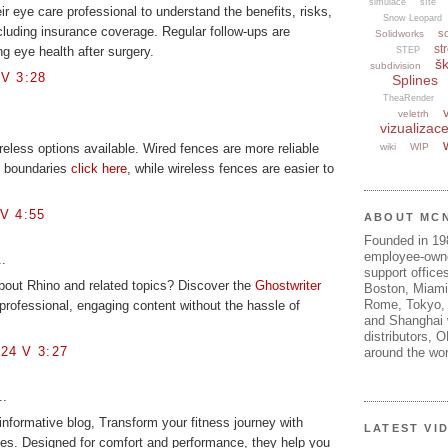
simulace
sítě
ir eye care professional to understand the benefits, risks,
Snow Leopard
cluding insurance coverage. Regular follow-ups are
s
Solidworks
str
ng eye health after surgery.
STEP
šk
subdivision
V 3:28
Splines
TheaRender
veletrh
vizualizac
wiki
WIP
reless options available. Wired fences are more reliable
t boundaries
click here
, while wireless fences are easier to
V 4:55
ABOUT MC
Founded in 1
employee-own
..
support offices
 about Rhino and related topics? Discover the
Ghostwriter
Boston, Miami
Rome, Tokyo, 
 professional, engaging content without the hassle of
and Shanghai w
distributors, 
24 V 3:27
around the wor
..
informative blog, Transform your fitness journey with
LATEST VI
es. Designed for comfort and performance, they help you