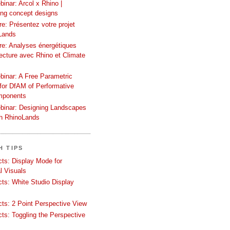
inar: Arcol x Rhino |
ing concept designs
e: Présentez votre projet
Lands
re: Analyses énergétiques
tecture avec Rhino et Climate
binar: A Free Parametric
or DfAM of Performative
mponents
binar: Designing Landscapes
th RhinoLands
H TIPS
ects: Display Mode for
l Visuals
ects: White Studio Display
ects: 2 Point Perspective View
ects: Toggling the Perspective