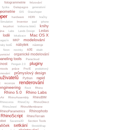
fotogrammetrie
o
frézování
Galapagos
fyzika
generativní
geometrie
GIS
Grasshoper
per
hardware
HDRI
hračky
Inventor
.Simulation
ipad
iphone
knihy
keyshot
knihovna bloků
Ledas
jina
Labs
Lands Design
Mac OS X
lodě
lokalizace
modelování
MKP
agazín
nábytek
nástroje
raky bodů
nXt
Neon
novinky
obalit
organické modelování
uvnictví
paneling tools
Paracloud
pluginy
čnost
Penguin 2.0
ntools
práce
Pro/E
produktový
průmyslový design
amování
uživatelů
rapid
Python
renderování
g
recenze
engineering
Rhino
Revit
Rhino 5.0
Rhino Labs
RhinoBIM
Air
RhinoAssembly
RhinoDirect
Rhinoceros
RhinoCity
RhinoMembrane
RhinoJewel
Rhinophoto
RhinoParametrics
RhinoScript
RhinoTerrain
obot
Section Tools
Savanna3D
setkání
alíček
ShrinkWrap