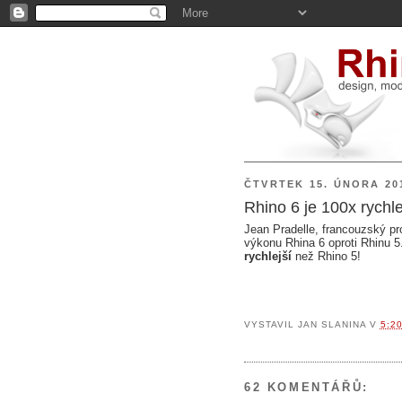
ČTVRTEK 15. ÚNORA 20
Rhino 6 je 100x rychl
Jean Pradelle, francouzský pro
výkonu Rhina 6 oproti Rhinu 5
rychlejší
než Rhino 5!
VYSTAVIL
JAN SLANINA
V
5:2
62 KOMENTÁŘŮ: