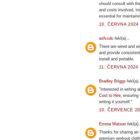
should consult with the
and costs involved, in
essential for maintaini
10. ČERVNA 2024 
asfcsdc
řekl(a)...
There are wired and wi
and provide consisten
install and portable.
11. ČERVNA 2024 
Bradley Briggs
řekl(a).
"Interested in writing
Cost to Hire
, ensuring
writing it yourself."
10. ČERVENCE 20
Emma Watson
řekl(a).
Thanks for sharing an 
premium workout cloth