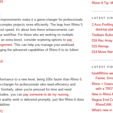
39
Rhino 8 Tip: M
..
LATEST VI
 improvements make it a game-changer for professionals
2 Axis Profili
omplex projects more efficiently. The leap from Rhino 5
desktop pla
about speed; it's about how these enhancements can
our workflow. For those who are working on multiple
Toolbars Butt
an extra boost, consider exploring options to
pay
016 Rec Array
signment
. This can help you manage your workload
015 Remap
aging the advanced capabilities of Rhino 6 to its fullest
014 Move then
50
LATEST VI
food4Rhino we
Faster, Sma
rformance to a new level, being 100x faster than Rhino 5.
Rhino + Grass
e-changer for professionals who need efficiency and
with a TRO
. Similarly, when you're pressed for time and need
New in Rhino 
studies, you can
pay someone to do my nursing
quality work is delivered promptly, just like Rhino 6 does
Region End Con
RhinoCAM,
ilities
What's new i
01