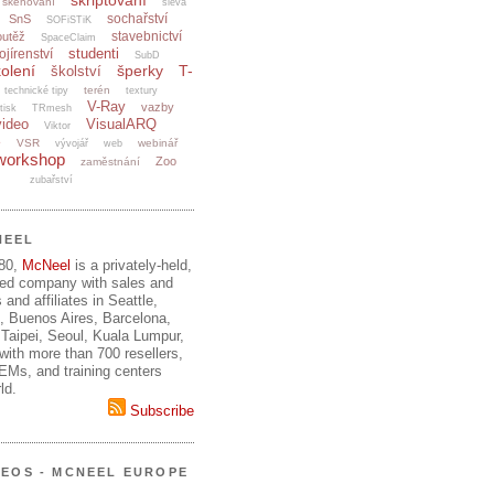
skriptování
skenování
sleva
sochařství
SnS
SOFiSTiK
stavebnictví
outěž
SpaceClaim
studenti
ojírenství
SubD
olení
šperky
T-
školství
terén
technické tipy
textury
V-Ray
vazby
tisk
TRmesh
video
VisualARQ
Viktor
e
VSR
webinář
vývojář
web
workshop
Zoo
zaměstnání
zubařství
NEEL
980,
McNeel
is a privately-held,
ed company with sales and
 and affiliates in Seattle,
, Buenos Aires, Barcelona,
Taipei, Seoul, Kuala Lumpur,
ith more than 700 resellers,
OEMs, and training centers
ld.
Subscribe
DEOS - MCNEEL EUROPE