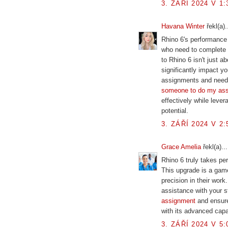
3. ZÁŘÍ 2024 V 1:
Havana Winter
řekl(a).
Rhino 6's performance
who need to complete c
to Rhino 6 isn't just 
significantly impact y
assignments and need 
someone to do my as
effectively while lever
potential.
3. ZÁŘÍ 2024 V 2:
Grace Amelia
řekl(a)...
Rhino 6 truly takes pe
This upgrade is a gam
precision in their work
assistance with your 
assignment
and ensure 
with its advanced capab
3. ZÁŘÍ 2024 V 5: