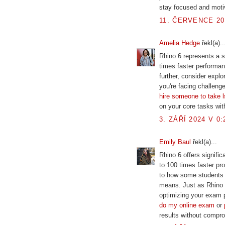
stay focused and mot
11. ČERVENCE 20
Amelia Hedge
řekl(a)..
Rhino 6 represents a s
times faster performan
further, consider explo
you're facing challeng
hire someone to take l
on your core tasks wit
3. ZÁŘÍ 2024 V 0:
Emily Baul
řekl(a)...
Rhino 6 offers signifi
to 100 times faster pr
to how some students s
means. Just as Rhino 
optimizing your exam 
do my online exam
or
results without compro