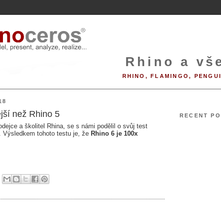
Rhino a vše
RHINO, FLAMINGO, PENGU
18
ejší než Rhino 5
RECENT PO
dejce a školitel Rhina, se s námi podělil o svůj test
. Výsledkem tohoto testu je, že
Rhino 6 je 100x
0