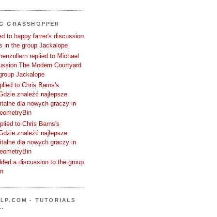
NG GRASSHOPPER
d to happy farrer's discussion
 in the group Jackalope
enzollern replied to Michael
cussion The Modern Courtyard
 group Jackalope
plied to Chris Barns's
Gdzie znaleźć najlepsze
talne dla nowych graczy in
GeometryBin
plied to Chris Barns's
Gdzie znaleźć najlepsze
talne dla nowych graczy in
GeometryBin
ded a discussion to the group
in
LP.COM - TUTORIALS
..