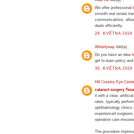
We offer professional
smooth real estate tr
communications, allowi
deals efficiently.
29. KVĚTNA 2024 
Writerlyway
řekl(a)...
Do you have an idea
h
get to learn policy an
30. KVĚTNA 2024 
Hill Country Eye Cente
cataract surgery Tex
it with a clear, artifi
rates, typically perfo
ophthalmology clinics
experienced surgeons.
operative care ensures
The procedure improves 