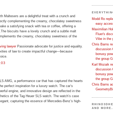
.
EVERYTHI
th Maltesers are a delightful treat with a crunch and
Modd Ro replie
erfectly complementing the creamy, chocolatey sweetness
easy access
ake a satisfying snack with tea or coffee, offering a
Maximilian Hoh
.The biscuits have a lovely crunch and a subtle malt
Fluer's dis
 complements the creamy, chocolatey sweetness of the
Vibe in the
Chris Barns re
iving lawyer
Passionate advocate for justice and equality.
discussion 
xities of law to create impactful change—because
bonusy powi
oice.
the group 
:03
Karl Mozaik re
discussion 
bonusy powi
the group 
S AMG, a performance car that has captured the hearts
Chris Barns ad
the perfect inspiration for a luxury watch. The car’s
GeometryB
erful engine, and innovative design are reflected in the
hetics of the Tag Heuer SLS watch. The watch’s case
elegant, capturing the essence of Mercedes-Benz’s high-
RHINO3DHE
AND MORE.