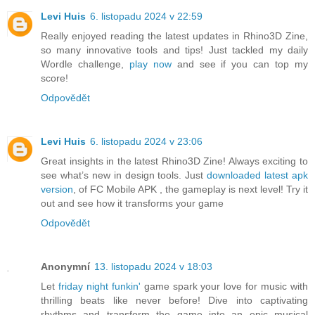
Levi Huis
6. listopadu 2024 v 22:59
Really enjoyed reading the latest updates in Rhino3D Zine,
so many innovative tools and tips! Just tackled my daily
Wordle challenge,
play now
and see if you can top my
score!
Odpovědět
Levi Huis
6. listopadu 2024 v 23:06
Great insights in the latest Rhino3D Zine! Always exciting to
see what’s new in design tools. Just
downloaded latest apk
version
, of FC Mobile APK , the gameplay is next level! Try it
out and see how it transforms your game
Odpovědět
Anonymní
13. listopadu 2024 v 18:03
Let
friday night funkin'
game spark your love for music with
thrilling beats like never before! Dive into captivating
rhythms and transform the game into an epic musical