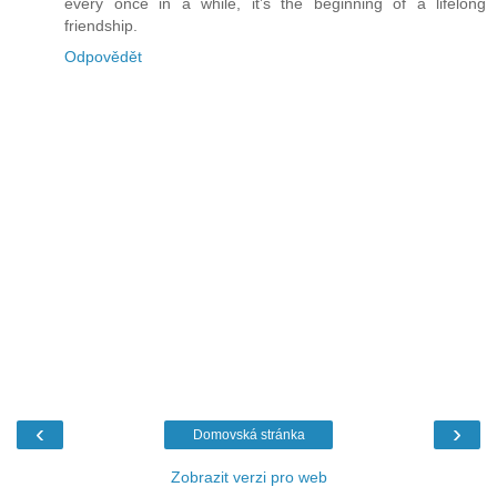
every once in a while, it’s the beginning of a lifelong
friendship.
Odpovědět
‹
›
Domovská stránka
Zobrazit verzi pro web