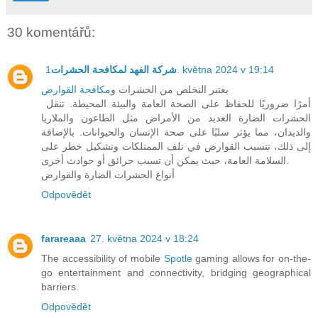
30 komentářů:
شركة الفهد لمكافحة الحشرات
1. května 2024 v 19:14
يعتبر التخلص من الحشرات و
مكافحة القوارض
أمرًا ضروريًا للحفاظ على الصحة العامة والبيئة المحيطة. تنقل
الحشرات الضارة العديد من الأمراض مثل الطاعون والملاريا
والديدان، مما يؤثر سلبًا على صحة الإنسان والحيوانات. بالإضافة
إلى ذلك، تتسبب القوارض في تلف الممتلكات وتشكيل خطر على
السلامة العامة، حيث يمكن أن تسبب حرائق أو حوادث أخرى.
أنواع الحشرات الضارة والقوارض
Odpovědět
farareaaa
27. května 2024 v 18:24
The accessibility of mobile
Spotle
gaming allows for on-the-
go entertainment and connectivity, bridging geographical
barriers.
Odpovědět