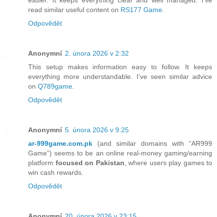
read similar useful content on
RS177 Game
.
Odpovědět
Anonymní
2. února 2026 v 2:32
This setup makes information easy to follow. It keeps
everything more understandable. I’ve seen similar advice
on
Q789game
.
Odpovědět
Anonymní
5. února 2026 v 9:25
ar-999game.com.pk
(and similar domains with “AR999
Game”) seems to be an online real-money gaming/earning
platform
focused on Pakistan
, where users play games to
win cash rewards.
Odpovědět
Anonymní
20. února 2026 v 23:15