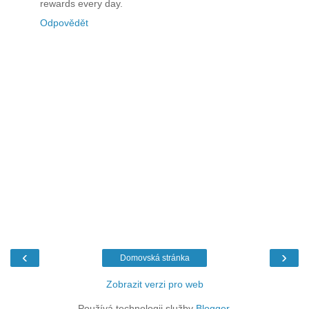
rewards every day.
Odpovědět
‹
›
Domovská stránka
Zobrazit verzi pro web
Používá technologii služby
Blogger
.