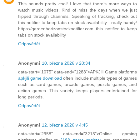
This sounds pretty cool! I love that there’s more ways to
watch music videos. Kind of miss the days when we just
flipped through channels. Speaking of tracking, check out
this notifier to keep tabs on stock availability—really handy!
https://gardenhorizonstocknotifier.com this notifier to keep
tabs on stock availability
Odpovědět
Anonymní
10. března 2026 v 20:34
data-start="1075" data-end="1288">APKJili Game platforms
apkjili game download
often include multiple types of games
such as card games, arcade games, puzzle games, and
action games. This variety keeps players entertained for
long periods.
Odpovědět
Anonymní
12. března 2026 v 4:45
data-start="2958" data-end="3213">Online gaming
platforms similar to
J188 game register
are expected to