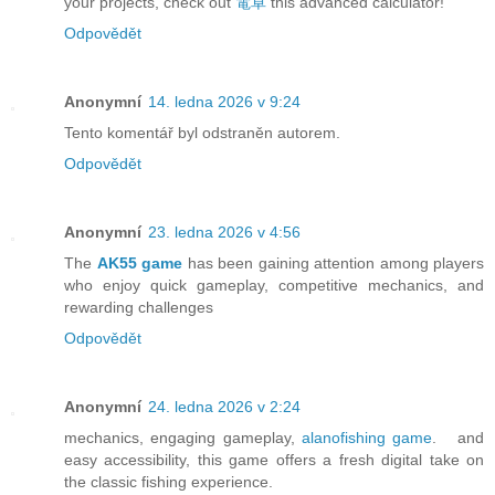
your projects, check out
電卓
this advanced calculator!
Odpovědět
Anonymní
14. ledna 2026 v 9:24
Tento komentář byl odstraněn autorem.
Odpovědět
Anonymní
23. ledna 2026 v 4:56
The
AK55 game
has been gaining attention among players
who enjoy quick gameplay, competitive mechanics, and
rewarding challenges
Odpovědět
Anonymní
24. ledna 2026 v 2:24
mechanics, engaging gameplay,
alanofishing game
. and
easy accessibility, this game offers a fresh digital take on
the classic fishing experience.