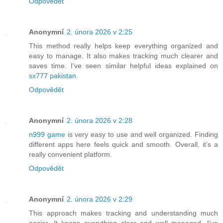
Odpovědět
Anonymní
2. února 2026 v 2:25
This method really helps keep everything organized and
easy to manage. It also makes tracking much clearer and
saves time. I’ve seen similar helpful ideas explained on
sx777 pakistan
.
Odpovědět
Anonymní
2. února 2026 v 2:28
n999 game
is very easy to use and well organized. Finding
different apps here feels quick and smooth. Overall, it’s a
really convenient platform.
Odpovědět
Anonymní
2. února 2026 v 2:29
This approach makes tracking and understanding much
easier. It keeps everything clear and well managed. I’ve