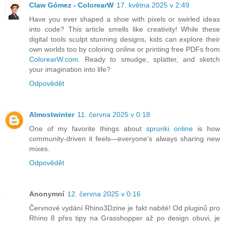
Claw Gómez - ColorearW
17. května 2025 v 2:49
Have you ever shaped a shoe with pixels or swirled ideas
into code? This article smells like creativity! While these
digital tools sculpt stunning designs, kids can explore their
own worlds too by coloring online or printing free PDFs from
ColorearW.com
. Ready to smudge, splatter, and sketch
your imagination into life?
Odpovědět
Almostwinter
11. června 2025 v 0:18
One of my favorite things about
sprunki online
is how
community-driven it feels—everyone’s always sharing new
mixes.
Odpovědět
Anonymní
12. června 2025 v 0:16
Červnové vydání Rhino3Dzine je fakt nabité! Od pluginů pro
Rhino 8 přes tipy na Grasshopper až po design obuvi, je