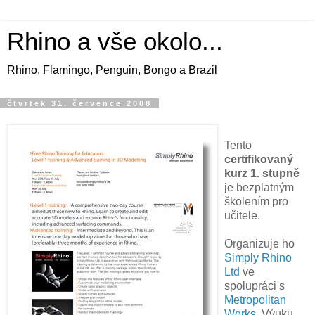
Rhino a vše okolo...
Rhino, Flamingo, Penguin, Bongo a Brazil
čtvrtek 31. července 2008
Tento
certifikovaný
kurz 1. stupně
je bezplatným
školením pro
učitele.
Organizuje ho
Simply Rhino
Ltd
ve
spolupráci s
Metropolitan
Works
. Výuku