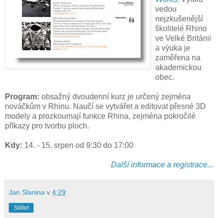
vedou
nejzkušenější
školitelé Rhino
ve Velké Británii
a výuka je
zaměřena na
akademickou
obec.
Program:
obsažný dvoudenní kurz je určený zejména
nováčkům v Rhinu. Naučí se vytvářet a editovat přesné 3D
modely a prozkoumají funkce Rhina, zejména pokročilé
příkazy pro tvorbu ploch.
Kdy:
14. - 15. srpen od 9:30 do 17:00
Další informace a registrace...
Jan Slanina
v
4:29
Sdílet