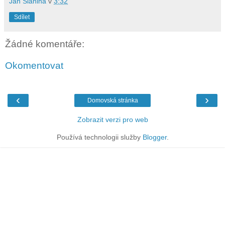
Jan Slanina
v
3:32
Sdílet
Žádné komentáře:
Okomentovat
‹
›
Domovská stránka
Zobrazit verzi pro web
Používá technologii služby
Blogger
.