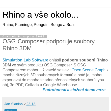
Rhino a vše okolo...
Rhino, Flamingo, Penguin, Bongo a Brazil
čtvrtek 6. srpna 2009
OSG Composer podporuje soubory
Rhino 3DM
Simulation Lab Software
ohlásil
podporu souborů Rhino
3DM
ve svém produktu OSG Composer. S OSG
Composerem mohou uživatelé sestavit
Open Scene Graph
z
mnoha různých 3D souborových formátů a poté jej mohou
exportovat do mnoha snadno přenositelných souborů typu
obj, 3d PDF, Collada a Google Warehouse.
Podrobnosti a stažení demoverze...
Jan Slanina
v
23:18