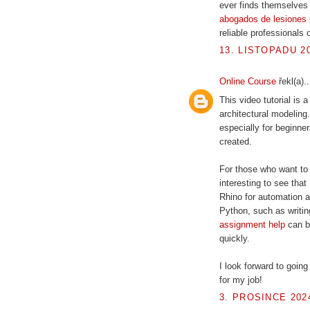
ever finds themselves i
abogados de lesiones 
reliable professionals 
13. LISTOPADU 20
Online Course
řekl(a)..
This video tutorial is
architectural modeling
especially for beginn
created.
For those who want to 
interesting to see that
Rhino for automation 
Python, such as writin
assignment help
can be
quickly.
I look forward to going
for my job!
3. PROSINCE 2024