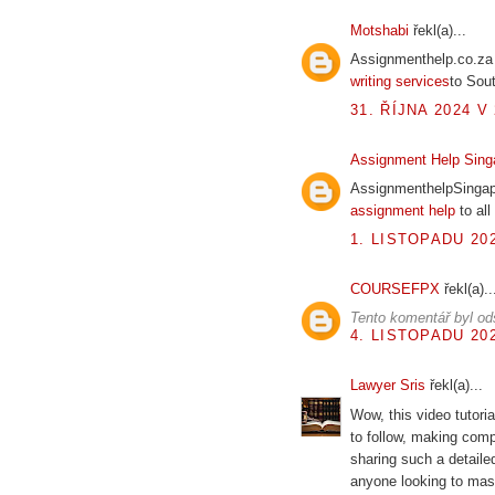
Motshabi
řekl(a)...
Assignmenthelp.co.za 
writing services
to Sout
31. ŘÍJNA 2024 V 
Assignment Help Sing
AssignmenthelpSingapo
assignment help
to all
1. LISTOPADU 202
COURSEFPX
řekl(a)..
Tento komentář byl od
4. LISTOPADU 202
Lawyer Sris
řekl(a)...
Wow, this video tutoria
to follow, making com
sharing such a detailed
anyone looking to mas