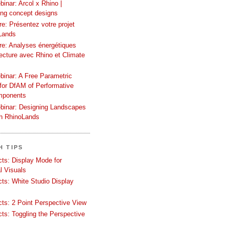
inar: Arcol x Rhino |
ing concept designs
e: Présentez votre projet
Lands
re: Analyses énergétiques
tecture avec Rhino et Climate
binar: A Free Parametric
or DfAM of Performative
mponents
binar: Designing Landscapes
th RhinoLands
H TIPS
ects: Display Mode for
l Visuals
ects: White Studio Display
ects: 2 Point Perspective View
ects: Toggling the Perspective