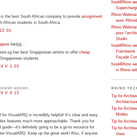
food4Rhino web
Supercharg
Rhino Webinair
is the best South African company to provide
assignment
avec Rhino
h African students in South Africa.
Rhino Webinai
22:01
pour l’archi
Studio
apore
řekl(a)...
food4Rhino we
Framework f
re.sg has best Singaporean writers to offer
cheap
Façade Co
 Singaporean students.
food4Rhino we
4 V 1:03
in Rhino wi
.
straněn autorem.
RHINO TEC
4 V 4:13
Tip for Archit
Architectura
Tip for Archit
Modes
l for VisualARQ is incredibly helpful! It’s clear and easy
plex features much more approachable. Thank you for
Tip for Archit
 guide—it's definitely going to be a go-to resource for
Tip for Archit
ter VisualARQ. Keep up the great work! Also, if anyone
View