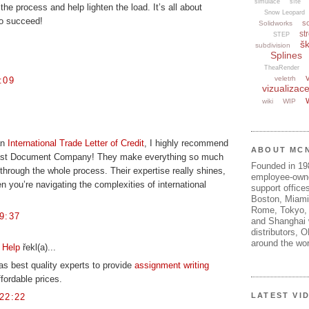
simulace
sítě
he process and help lighten the load. It’s all about
Snow Leopard
 to succeed!
s
Solidworks
str
STEP
šk
subdivision
Splines
TheaRender
veletrh
:09
vizualizac
wiki
WIP
an
International Trade Letter of Credit
, I highly recommend
ABOUT MC
ast Document Company! They make everything so much
Founded in 1
through the whole process. Their expertise really shines,
employee-own
en you’re navigating the complexities of international
support offices
Boston, Miami
Rome, Tokyo, 
9:37
and Shanghai w
distributors, 
around the wor
 Help
řekl(a)...
as best quality experts to provide
assignment writing
fordable prices.
LATEST VI
22:22