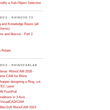
odify a Sub-Object Selection
DEOS - RHINO3D TV
ng and Knowledge Bases (all
tforms)
ons and Macros - Part 2
 Rotate
DEOS - RHINOFABLAB
binar: RhinoCAM 2026 -
rter CAM for Rhino
hopper designing a Ring, cut
TEC Laser
R8 PushPull
ditions in 3 Axis ,
 VisualCAD/CAM
n MecSoft RhinoCAM 2023