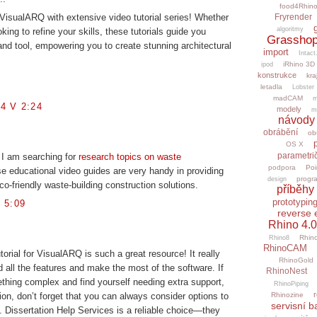
food4Rhin
Fryrender
VisualARQ with extensive video tutorial series! Whether
algoritmy
oking to refine your skills, these tutorials guide you
Grasshop
and tool, empowering you to create stunning architectural
import
Intact
iRhino 3D
ipod
konstrukce
kra
letadla
Lobster
madCAM
m
4 V 2:24
modely
m
návody
obrábění
ob
OS X
parametri
, I am searching for
research topics on waste
podpora
Poi
se educational video guides are very handy in providing
progr
design
-friendly waste-building construction solutions.
příběhy 
prototypin
 5:09
reverse 
Rhino 4.0
Rhino
Rhino8
RhinoCAM
orial for VisualARQ is such a great resource! It really
RhinoGold
 all the features and make the most of the software. If
RhinoNest
ething complex and find yourself needing extra support,
RhinoPiping
r
Rhinozine
tion, don’t forget that you can always consider options to
servisní b
. Dissertation Help Services is a reliable choice—they