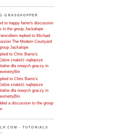
NG GRASSHOPPER
d to happy farrer's discussion
 in the group Jackalope
enzollern replied to Michael
cussion The Modern Courtyard
 group Jackalope
plied to Chris Barns's
Gdzie znaleźć najlepsze
talne dla nowych graczy in
GeometryBin
plied to Chris Barns's
Gdzie znaleźć najlepsze
talne dla nowych graczy in
GeometryBin
ded a discussion to the group
in
LP.COM - TUTORIALS
..