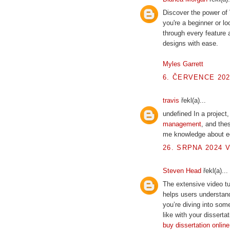
Discover the power of 
you're a beginner or lo
through every feature 
designs with ease.
Myles Garrett
6. ČERVENCE 202
travis
řekl(a)...
undefined In a project
management
, and the
me knowledge about eco
26. SRPNA 2024 V
Steven Head
řekl(a)...
The extensive video tut
helps users understand
you’re diving into som
like with your disserta
buy dissertation online