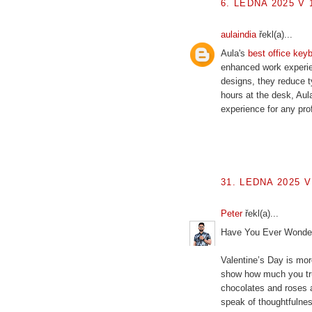
6. LEDNA 2025 V 
aulaindia
řekl(a)...
Aula's
best office key
enhanced work experie
designs, they reduce ty
hours at the desk, Aula
experience for any pro
31. LEDNA 2025 V
Peter
řekl(a)...
Have You Ever Wonder
Valentine’s Day is more
show how much you tru
chocolates and roses a
speak of thoughtfulness