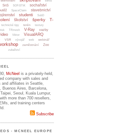
skriptování
skenování
sleva
sochařství
SnS
SOFiSTiK
stavebnictví
outěž
SpaceClaim
studenti
ojírenství
SubD
olení
šperky
T-
školství
terén
technické tipy
textury
V-Ray
vazby
tisk
TRmesh
video
VisualARQ
Viktor
e
VSR
webinář
vývojář
web
workshop
Zoo
zaměstnání
zubařství
NEEL
980,
McNeel
is a privately-held,
ed company with sales and
 and affiliates in Seattle,
, Buenos Aires, Barcelona,
Taipei, Seoul, Kuala Lumpur,
ith more than 700 resellers,
OEMs, and training centers
ld.
Subscribe
DEOS - MCNEEL EUROPE