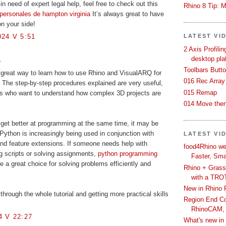
n need of expert legal help, feel free to check out this
Rhino 8 Tip: M
personales de hampton virginia
It’s always great to have
on your side!
24 V 5:51
LATEST VI
2 Axis Profili
desktop pla
.
Toolbars Butt
 a great way to learn how to use Rhino and VisualARQ for
016 Rec Array
. The step-by-step procedures explained are very useful,
015 Remap
ers who want to understand how complex 3D projects are
014 Move then
get better at programming at the same time, it may be
 Python is increasingly being used in conjunction with
LATEST VI
and feature extensions. If someone needs help with
food4Rhino we
g scripts or solving assignments,
python programming
Faster, Sma
 a great choice for solving problems efficiently and
Rhino + Grass
with a TRO
New in Rhino 
 through the whole tutorial and getting more practical skills
Region End Con
RhinoCAM,
 V 22:27
What's new i