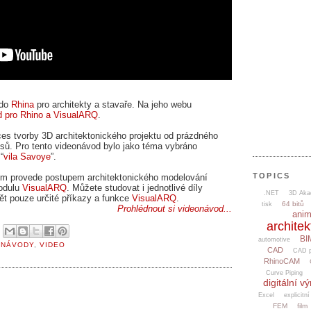
 do
Rhina
pro architekty a stavaře. Na jeho webu
d pro Rhino a VisualARQ
.
es tvorby 3D architektonického projektu od prázdného
sů. Pro tento videonávod bylo jako téma vybráno
“
vila Savoye
”.
TOPICS
em provede postupem architektonického modelování
odulu
VisualARQ
. Můžete studovat i jednotlivé díly
.NET
3D Aka
ět pouze určité příkazy a funkce
VisualARQ
.
64 bitů
tisk
Prohlédnout si videonávod...
ani
architek
5
BI
automotive
,
NÁVODY
,
VIDEO
CAD
CAD p
RhinoCAM
Curve Piping
digitální v
Excel
explicitní
FEM
film
..