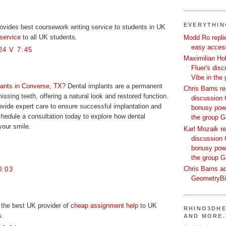
EVERYTHI
ovides best coursework writing service to students in UK
service
to all UK students.
Modd Ro replie
easy access
4 V 7:45
Maximilian Hoh
Fluer's dis
Vibe in the
lants in Converse, TX
? Dental implants are a permanent
Chris Barns re
missing teeth, offering a natural look and restored function.
discussion 
ovide expert care to ensure successful implantation and
bonusy powi
Schedule a consultation today to explore how dental
the group 
your smile.
Karl Mozaik re
discussion 
bonusy powi
the group 
Chris Barns ad
0:03
GeometryB
 the best UK provider of
cheap assignment help
to UK
RHINO3DHE
s.
AND MORE.