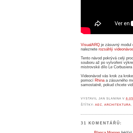
VisualARQ
je zásuvný modul
naleznete
rozsáhlý videonávo
Tento návod pokrývá celý proc
souboru až po vytvoření výkre
mistrovské dílo Le Corbusiera 
Videonávod vás krok za krok
pomocí
Rhina
a zásuvného m
samostatně, pokud chcete vid
VYSTAVIL
JAN SLANINA
V
6:0
ŠTÍTKY:
AEC
,
ARCHITEKTURA
31 KOMENTÁŘŮ:
Blanca Morgan
řekl(a).