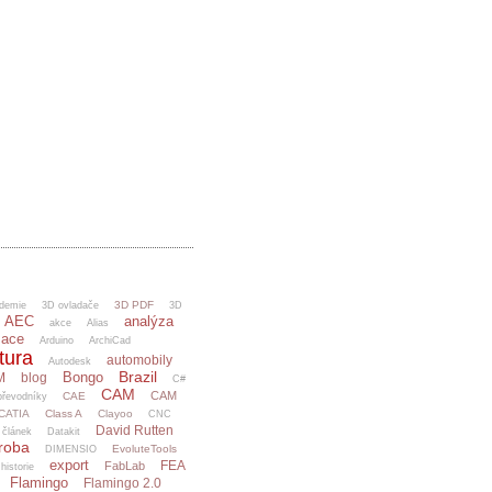
3D PDF
demie
3D ovladače
3D
AEC
analýza
akce
Alias
mace
Arduino
ArchiCad
tura
automobily
Autodesk
Brazil
Bongo
M
blog
C#
CAM
CAM
CAE
řevodníky
CATIA
Class A
Clayoo
CNC
David Rutten
článek
Datakit
ýroba
EvoluteTools
DIMENSIO
export
FEA
FabLab
 historie
Flamingo
Flamingo 2.0