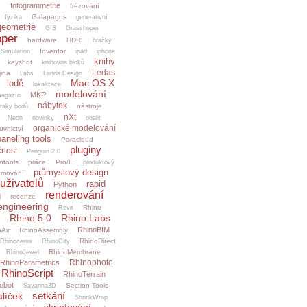
fotogrammetrie
o
frézování
Galapagos
fyzika
generativní
geometrie
GIS
Grasshoper
per
hardware
HDRI
hračky
Inventor
.Simulation
ipad
iphone
knihy
keyshot
knihovna bloků
Ledas
jina
Labs
Lands Design
Mac OS X
lodě
lokalizace
modelování
MKP
agazín
nábytek
nástroje
raky bodů
nXt
Neon
novinky
obalit
organické modelování
uvnictví
paneling tools
Paracloud
pluginy
čnost
Penguin 2.0
ntools
práce
Pro/E
produktový
průmyslový design
amování
uživatelů
rapid
Python
renderování
g
recenze
engineering
Rhino
Revit
Rhino 5.0
Rhino Labs
RhinoBIM
Air
RhinoAssembly
RhinoDirect
Rhinoceros
RhinoCity
RhinoMembrane
RhinoJewel
Rhinophoto
RhinoParametrics
RhinoScript
RhinoTerrain
obot
Section Tools
Savanna3D
setkání
alíček
ShrinkWrap