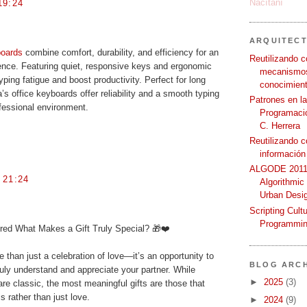
Načítání
19:24
ARQUITEC
boards
combine comfort, durability, and efficiency for an
Reutilizando c
nce. Featuring quiet, responsive keys and ergonomic
mecanismos
ping fatigue and boost productivity. Perfect for long
conocimient
’s office keyboards offer reliability and a smooth typing
Patrones en l
fessional environment.
Programació
C. Herrera
Reutilizando 
información
ALGODE 2011 
 21:24
Algorithmic
Urban Desi
Scripting Cult
Programmin
ed What Makes a Gift Truly Special? 🎁❤️
 than just a celebration of love—it’s an opportunity to
BLOG ARCH
ly understand and appreciate your partner. While
►
2025
(3)
re classic, the most meaningful gifts are those that
 rather than just love.
►
2024
(9)