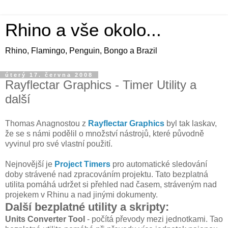
Rhino a vše okolo...
Rhino, Flamingo, Penguin, Bongo a Brazil
úterý 17. června 2008
Rayflectar Graphics - Timer Utility a
další
Thomas Anagnostou z
Rayflectar Graphics
byl tak laskav,
že se s námi podělil o množství nástrojů, které původně
vyvinul pro své vlastní použití.
Nejnovější je
Project Timers
pro automatické sledování
doby strávené nad zpracováním projektu. Tato bezplatná
utilita pomáhá udržet si přehled nad časem, stráveným nad
projekem v Rhinu a nad jinými dokumenty.
Další bezplatné utility a skripty:
Units Converter Tool
- počítá převody mezi jednotkami. Tao