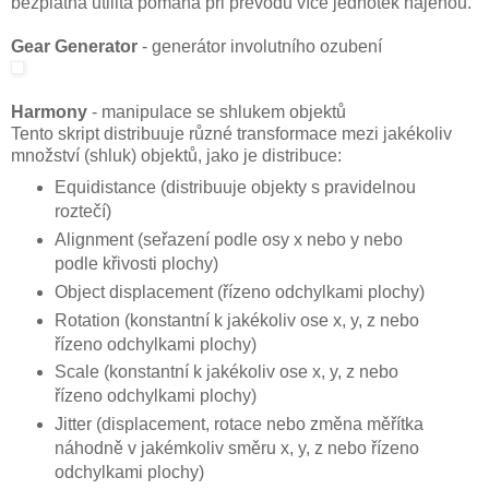
bezplatná utilita pomáhá při převodu více jednotek najenou.
Gear Generator
- generátor involutního ozubení
Harmony
- manipulace se shlukem objektů
Tento skript distribuuje různé transformace mezi jakékoliv
množství (shluk) objektů, jako je distribuce:
Equidistance (distribuuje objekty s pravidelnou
roztečí)
Alignment (seřazení podle osy x nebo y nebo
podle křivosti plochy)
Object displacement (řízeno odchylkami plochy)
Rotation (konstantní k jakékoliv ose x, y, z nebo
řízeno odchylkami plochy)
Scale (konstantní k jakékoliv ose x, y, z nebo
řízeno odchylkami plochy)
Jitter (displacement, rotace nebo změna měřítka
náhodně v jakémkoliv směru x, y, z nebo řízeno
odchylkami plochy)