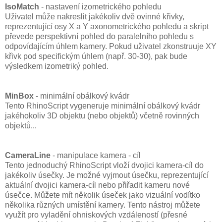
IsoMatch
- nastavení izometrického pohledu
Uživatel může nakreslit jakékoliv dvě ovinné křivky,
reprezentující osy X a Y axonometrického pohledu a skript
převede perspektivní pohled do paralelního pohledu s
odpovídajícím úhlem kamery. Pokud uživatel zkonstruuje XY
křivk pod specifickým úhlem (např. 30-30), pak bude
výsledkem izometriký pohled.
MinBox
- minimální obálkový kvádr
Tento RhinoScript vygeneruje minimální obálkový kvádr
jakéhokoliv 3D objektu (nebo objektů) včetně rovinných
objektů...
CameraLine
- manipulace kamera - cíl
Tento jednoduchý RhinoScript vloží dvojici kamera-cíl do
jakékoliv úsečky. Je možné vyjmout úsečku, reprezentující
aktuální dvojici kamera-cíl nebo přiřadit kameru nové
úsečce. Můžete mít několik úseček jako vizuální vodítko
několika různých umístění kamery. Tento nástroj můžete
využít pro vyladění ohniskových vzdáleností (přesné