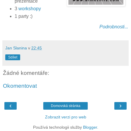
prezentace
3
workshopy
1 party :)
Podrobnosti...
Jan Slanina
v
22:45
Sdílet
Žádné komentáře:
Okomentovat
‹
›
Domovská stránka
Zobrazit verzi pro web
Používá technologii služby
Blogger
.