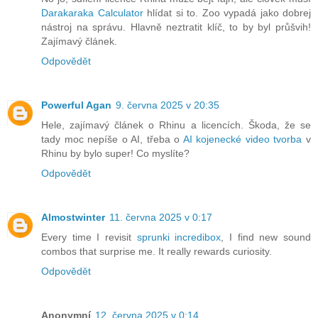
Darakaraka Calculator
hlídat si to. Zoo vypadá jako dobrej
nástroj na správu. Hlavně neztratit klíč, to by byl průšvih!
Zajímavý článek.
Odpovědět
Powerful Agan
9. června 2025 v 20:35
Hele, zajímavý článek o Rhinu a licencích. Škoda, že se
tady moc nepíše o AI, třeba o
AI kojenecké video tvorba
v
Rhinu by bylo super! Co myslíte?
Odpovědět
Almostwinter
11. června 2025 v 0:17
Every time I revisit
sprunki incredibox
, I find new sound
combos that surprise me. It really rewards curiosity.
Odpovědět
Anonymní
12. června 2025 v 0:14