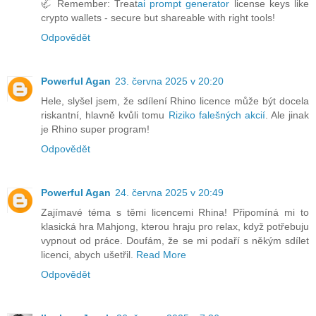
🦏 Remember: Treat
ai prompt generator
license keys like
crypto wallets - secure but shareable with right tools!
Odpovědět
Powerful Agan
23. června 2025 v 20:20
Hele, slyšel jsem, že sdílení Rhino licence může být docela
riskantní, hlavně kvůli tomu
Riziko falešných akcií
. Ale jinak
je Rhino super program!
Odpovědět
Powerful Agan
24. června 2025 v 20:49
Zajímavé téma s těmi licencemi Rhina! Připomíná mi to
klasická hra Mahjong, kterou hraju pro relax, když potřebuju
vypnout od práce. Doufám, že se mi podaří s někým sdílet
licenci, abych ušetřil.
Read More
Odpovědět