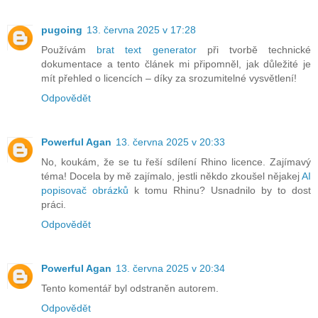
pugoing
13. června 2025 v 17:28
Používám
brat text generator
při tvorbě technické
dokumentace a tento článek mi připomněl, jak důležité je
mít přehled o licencích – díky za srozumitelné vysvětlení!
Odpovědět
Powerful Agan
13. června 2025 v 20:33
No, koukám, že se tu řeší sdílení Rhino licence. Zajímavý
téma! Docela by mě zajímalo, jestli někdo zkoušel nějakej
AI
popisovač obrázků
k tomu Rhinu? Usnadnilo by to dost
práci.
Odpovědět
Powerful Agan
13. června 2025 v 20:34
Tento komentář byl odstraněn autorem.
Odpovědět