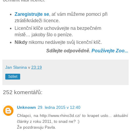
Zaregistrujte se
, ať vám můžeme pomoci při
ztrátě/krádeži licence.
Licenční klíče uchovávejte na bezpečném
místě… jakoby šlo o peníze.
Nikdy
nikomu nedávejte svůj licenční klíč.
Sdílejte odpovědně.
Používejte Zoo...
Jan Slanina
v
23:19
Sdílet
252 komentářů:
Unknown
29. ledna 2015 v 12:40
Chlapci, na http://www.rhino3d.cz/ to krapet uslo... aktuální
články z roku 2011, to snad ne? :)
Že pozdravuju Pavla.