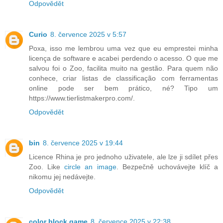
Odpovědět
Curio
8. července 2025 v 5:57
Poxa, isso me lembrou uma vez que eu emprestei minha
licença de software e acabei perdendo o acesso. O que me
salvou foi o Zoo, facilita muito na gestão. Para quem não
conhece, criar listas de classificação com ferramentas
online pode ser bem prático, né? Tipo um
https://www.tierlistmakerpro.com/.
Odpovědět
bin
8. července 2025 v 19:44
Licence Rhina je pro jednoho uživatele, ale lze ji sdílet přes
Zoo. Like
circle an image
. Bezpečně uchovávejte klíč a
nikomu jej nedávejte.
Odpovědět
color block game
8. července 2025 v 22:38