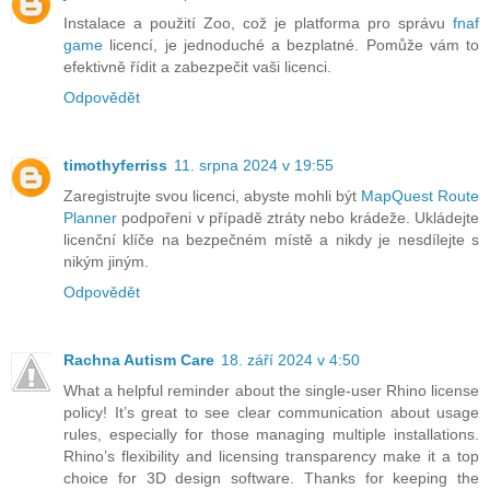
Instalace a použití Zoo, což je platforma pro správu
fnaf
game
licencí, je jednoduché a bezplatné. Pomůže vám to
efektivně řídit a zabezpečit vaši licenci.
Odpovědět
timothyferriss
11. srpna 2024 v 19:55
Zaregistrujte svou licenci, abyste mohli být
MapQuest Route
Planner
podpořeni v případě ztráty nebo krádeže. Ukládejte
licenční klíče na bezpečném místě a nikdy je nesdílejte s
nikým jiným.
Odpovědět
Rachna Autism Care
18. září 2024 v 4:50
What a helpful reminder about the single-user Rhino license
policy! It’s great to see clear communication about usage
rules, especially for those managing multiple installations.
Rhino’s flexibility and licensing transparency make it a top
choice for 3D design software. Thanks for keeping the