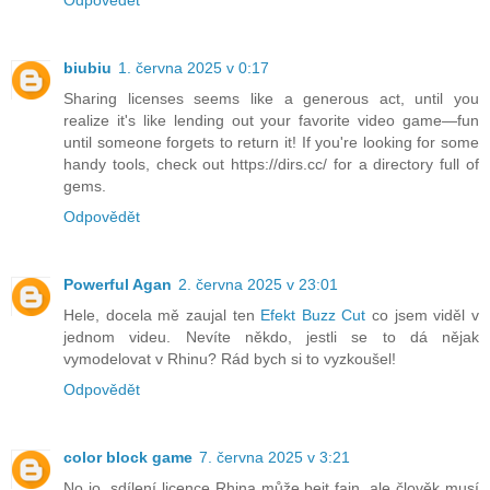
Odpovědět
biubiu
1. června 2025 v 0:17
Sharing licenses seems like a generous act, until you
realize it's like lending out your favorite video game—fun
until someone forgets to return it! If you're looking for some
handy tools, check out https://dirs.cc/ for a directory full of
gems.
Odpovědět
Powerful Agan
2. června 2025 v 23:01
Hele, docela mě zaujal ten
Efekt Buzz Cut
co jsem viděl v
jednom videu. Nevíte někdo, jestli se to dá nějak
vymodelovat v Rhinu? Rád bych si to vyzkoušel!
Odpovědět
color block game
7. června 2025 v 3:21
No jo, sdílení licence Rhina může bejt fajn, ale člověk musí