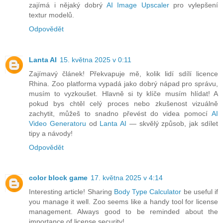
zajímá i nějaký dobrý
AI Image Upscaler
pro vylepšení
textur modelů.
Odpovědět
Lanta AI
15. května 2025 v 0:11
Zajímavý článek! Překvapuje mě, kolik lidí sdílí licence
Rhina. Zoo platforma vypadá jako dobrý nápad pro správu,
musím to vyzkoušet. Hlavně si ty klíče musím hlídat! A
pokud bys chtěl celý proces nebo zkušenost vizuálně
zachytit, můžeš to snadno převést do videa pomocí
AI
Video Generatoru
od
Lanta AI
— skvělý způsob, jak sdílet
tipy a návody!
Odpovědět
color block game
17. května 2025 v 4:14
Interesting article! Sharing
Body Type Calculator
be useful if
you manage it well. Zoo seems like a handy tool for license
management. Always good to be reminded about the
importance of license security!