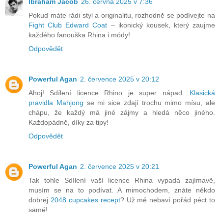
Ibraham Jacob
26. června 2025 v 7:36
Pokud máte rádi styl a originalitu, rozhodně se podívejte na
Fight Club Edward Coat
– ikonický kousek, který zaujme
každého fanouška Rhina i módy!
Odpovědět
Powerful Agan
2. července 2025 v 20:12
Ahoj! Sdílení licence Rhino je super nápad.
Klasická
pravidla Mahjong
se mi sice zdají trochu mimo mísu, ale
chápu, že každý má jiné zájmy a hledá něco jiného.
Každopádně, díky za tipy!
Odpovědět
Powerful Agan
2. července 2025 v 20:21
Tak tohle Sdílení vaší licence Rhina vypadá zajímavě,
musím se na to podívat. A mimochodem, znáte někdo
dobrej
2048 cupcakes recept
? Už mě nebaví pořád péct to
samé!