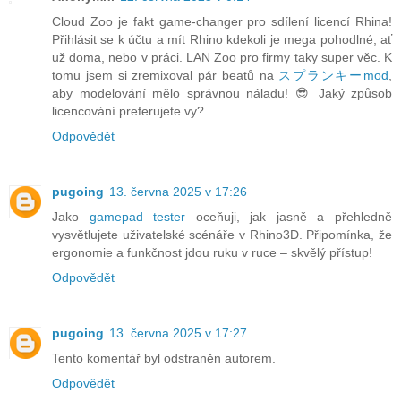
Cloud Zoo je fakt game-changer pro sdílení licencí Rhina!
Přihlásit se k účtu a mít Rhino kdekoli je mega pohodlné, ať
už doma, nebo v práci. LAN Zoo pro firmy taky super věc. K
tomu jsem si zremixoval pár beatů na
スプランキーmod
,
aby modelování mělo správnou náladu! 😎 Jaký způsob
licencování preferujete vy?
Odpovědět
pugoing
13. června 2025 v 17:26
Jako
gamepad tester
oceňuji, jak jasně a přehledně
vysvětlujete uživatelské scénáře v Rhino3D. Připomínka, že
ergonomie a funkčnost jdou ruku v ruce – skvělý přístup!
Odpovědět
pugoing
13. června 2025 v 17:27
Tento komentář byl odstraněn autorem.
Odpovědět