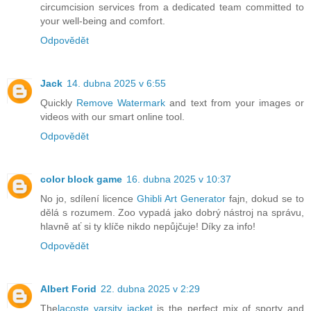
circumcision services from a dedicated team committed to
your well-being and comfort.
Odpovědět
Jack
14. dubna 2025 v 6:55
Quickly
Remove Watermark
and text from your images or
videos with our smart online tool.
Odpovědět
color block game
16. dubna 2025 v 10:37
No jo, sdílení licence
Ghibli Art Generator
fajn, dokud se to
dělá s rozumem. Zoo vypadá jako dobrý nástroj na správu,
hlavně ať si ty klíče nikdo nepůjčuje! Díky za info!
Odpovědět
Albert Forid
22. dubna 2025 v 2:29
The
lacoste varsity jacket
is the perfect mix of sporty and