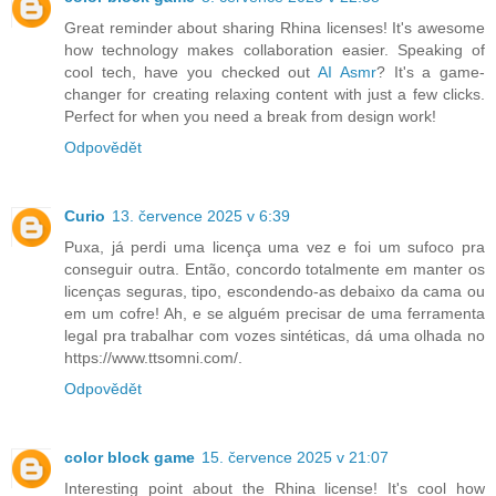
Great reminder about sharing Rhina licenses! It's awesome
how technology makes collaboration easier. Speaking of
cool tech, have you checked out
AI Asmr
? It's a game-
changer for creating relaxing content with just a few clicks.
Perfect for when you need a break from design work!
Odpovědět
Curio
13. července 2025 v 6:39
Puxa, já perdi uma licença uma vez e foi um sufoco pra
conseguir outra. Então, concordo totalmente em manter os
licenças seguras, tipo, escondendo-as debaixo da cama ou
em um cofre! Ah, e se alguém precisar de uma ferramenta
legal pra trabalhar com vozes sintéticas, dá uma olhada no
https://www.ttsomni.com/.
Odpovědět
color block game
15. července 2025 v 21:07
Interesting point about the Rhina license! It's cool how