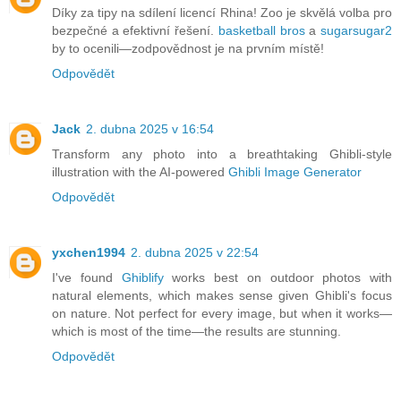
Díky za tipy na sdílení licencí Rhina! Zoo je skvělá volba pro
bezpečné a efektivní řešení.
basketball bros
a
sugarsugar2
by to ocenili—zodpovědnost je na prvním místě!
Odpovědět
Jack
2. dubna 2025 v 16:54
Transform any photo into a breathtaking Ghibli-style
illustration with the AI-powered
Ghibli Image Generator
Odpovědět
yxchen1994
2. dubna 2025 v 22:54
I've found
Ghiblify
works best on outdoor photos with
natural elements, which makes sense given Ghibli's focus
on nature. Not perfect for every image, but when it works—
which is most of the time—the results are stunning.
Odpovědět