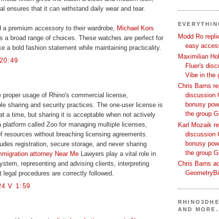
al ensures that it can withstand daily wear and tear.
EVERYTHI
d a premium accessory to their wardrobe,
Michael Kors
Modd Ro replie
s a broad range of choices. These watches are perfect for
easy access
 a bold fashion statement while maintaining practicality.
Maximilian Hoh
20:49
Fluer's dis
Vibe in the
Chris Barns re
discussion 
 proper usage of Rhino's commercial license,
bonusy powi
e sharing and security practices. The one-user license is
the group 
t a time, but sharing it is acceptable when not actively
 platform called Zoo for managing multiple licenses,
Karl Mozaik re
discussion 
 of resources without breaching licensing agreements.
bonusy powi
ludes registration, secure storage, and never sharing
the group 
mmigration attorney Near Me
Lawyers play a vital role in
Chris Barns ad
ystem, representing and advising clients, interpreting
GeometryB
 legal procedures are correctly followed.
4 V 1:59
RHINO3DHE
AND MORE.