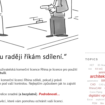
TOPICS
.NET
3D Aka
64 bitů
uživatelská komerční licence Rhina je licence pro použití
tisk
ani
hvíli
.
architek
komerční licenci Rhina sdíleli, pokud ji právě
BI
automotive
pod vaší kontrolou. Nejlepším způsobem jak to zajistit
CAD
CAD p
RhinoCAM
Curve Piping
velice snadné (
a bezplatné
).
Podrobnosti…
digitální v
Excel
explicitní
věcí, které vám pomohou ochránít vaši licenci.
FEM
film