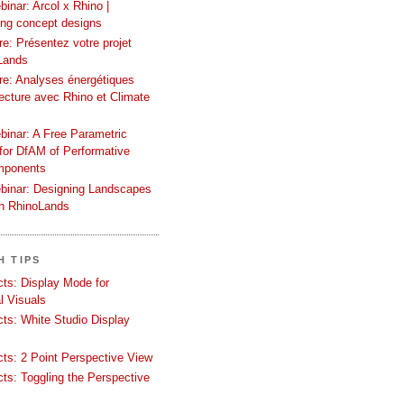
inar: Arcol x Rhino |
ing concept designs
e: Présentez votre projet
Lands
re: Analyses énergétiques
tecture avec Rhino et Climate
binar: A Free Parametric
or DfAM of Performative
mponents
binar: Designing Landscapes
th RhinoLands
H TIPS
ects: Display Mode for
l Visuals
ects: White Studio Display
ects: 2 Point Perspective View
ects: Toggling the Perspective