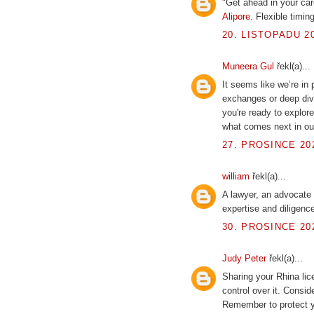
"Get ahead in your ca
Alipore
. Flexible timin
20. LISTOPADU 20
Muneera Gul
řekl(a)...
It seems like we’re in
exchanges or deep dive
you're ready to explor
what comes next in ou
27. PROSINCE 202
william
řekl(a)...
A lawyer, an advocate 
expertise and diligenc
30. PROSINCE 202
Judy Peter
řekl(a)...
Sharing your Rhina lic
control over it. Consi
Remember to protect y