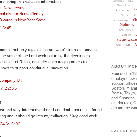
simulace
sítě
r sharing this valuable information!
Snow Leopard
 In New Jersey
s
Solidworks
nal distrito Nueva Jersey
str
STEP
šk
Divorce in New York State
subdivision
Splines
 5:45
TheaRender
veletrh
vizualizac
wiki
WIP
ense is not only against the software's terms of service,
the value of the hard work put in by the developers. If
abilities of Rhino, consider encouraging others to
ABOUT MC
enses to support continuous innovation.
Founded in 1
employee-own
g Company UK
support offices
V 22:35
Boston, Miami
Rome, Tokyo, 
and Shanghai w
...
distributors, 
around the wor
post and very informative there is no doubt about it. I found
ting and it should go into my collection. Very good work!
24 V 5:02
LATEST VI