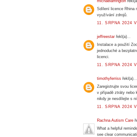
michaelarrington
řekl(a
Sdílení licence Rhina
využívání zdrojů.
11. SRPNA 2024 V
jeffreestar
řekl(a)...
Instalace a použití Zo
jednoduché a bezplatn
licenci.
11. SRPNA 2024 V
timothyferriss
řekl(a)...
Zaregistrujte svou lic
v případě ztráty nebo
nikdy je nesdílejte s 
11. SRPNA 2024 V
Rachna Autism Care
ře
What a helpful reminder
see clear communicati