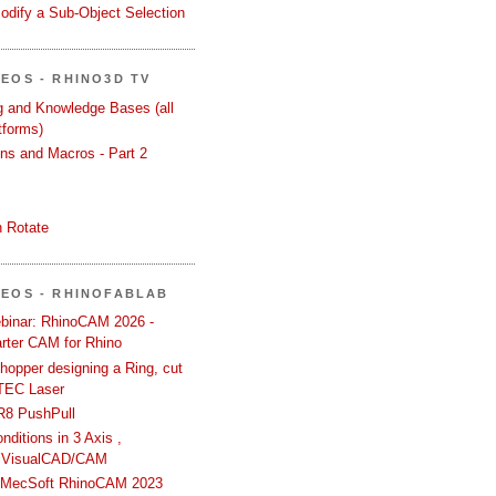
odify a Sub-Object Selection
DEOS - RHINO3D TV
ng and Knowledge Bases (all
tforms)
ons and Macros - Part 2
 Rotate
DEOS - RHINOFABLAB
binar: RhinoCAM 2026 -
rter CAM for Rhino
hopper designing a Ring, cut
TEC Laser
R8 PushPull
ditions in 3 Axis ,
 VisualCAD/CAM
n MecSoft RhinoCAM 2023