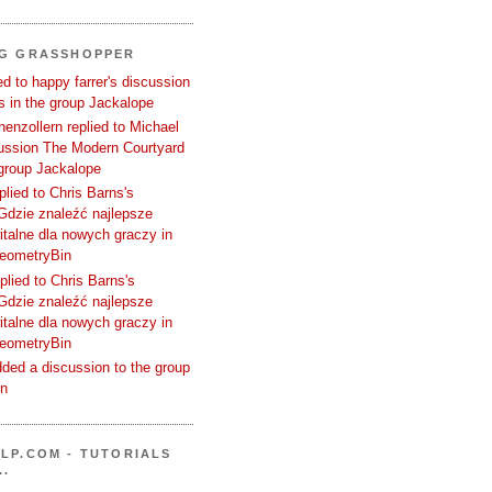
NG GRASSHOPPER
d to happy farrer's discussion
 in the group Jackalope
enzollern replied to Michael
cussion The Modern Courtyard
 group Jackalope
plied to Chris Barns's
Gdzie znaleźć najlepsze
talne dla nowych graczy in
GeometryBin
plied to Chris Barns's
Gdzie znaleźć najlepsze
talne dla nowych graczy in
GeometryBin
ded a discussion to the group
in
LP.COM - TUTORIALS
..