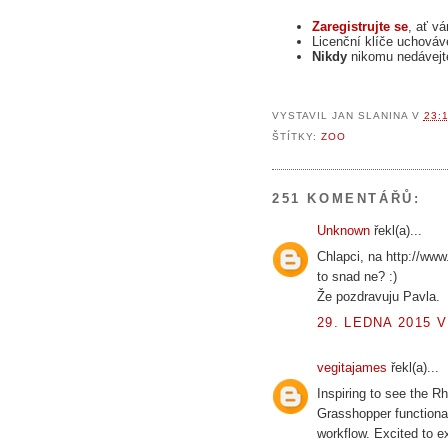
Zaregistrujte se
, ať v
Licenční klíče uchová
Nikdy
nikomu nedávejte
VYSTAVIL
JAN SLANINA
V
23:
ŠTÍTKY:
ZOO
251 KOMENTÁŘŮ:
Unknown
řekl(a)...
Chlapci, na http://www.
to snad ne? :)
Že pozdravuju Pavla.
29. LEDNA 2015 V
vegitajames
řekl(a)...
Inspiring to see the R
Grasshopper functional
workflow. Excited to ex