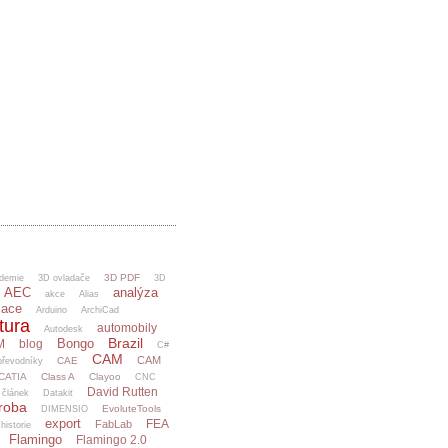
3D PDF
demie
3D ovladače
3D
AEC
analýza
akce
Alias
mace
Arduino
ArchiCad
tura
automobily
Autodesk
Brazil
Bongo
M
blog
C#
CAM
CAM
CAE
řevodníky
CATIA
Class A
Clayoo
CNC
David Rutten
článek
Datakit
ýroba
EvoluteTools
DIMENSIO
export
FEA
FabLab
 historie
Flamingo
Flamingo 2.0