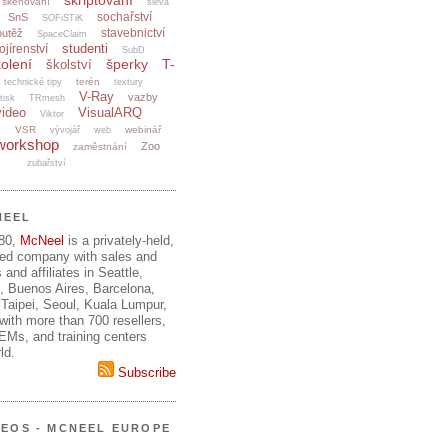
skriptování
skenování
sleva
sochařství
SnS
SOFiSTiK
stavebnictví
outěž
SpaceClaim
studenti
ojírenství
SubD
olení
šperky
T-
školství
terén
technické tipy
textury
V-Ray
vazby
tisk
TRmesh
video
VisualARQ
Viktor
e
VSR
webinář
vývojář
web
workshop
Zoo
zaměstnání
zubařství
NEEL
980,
McNeel
is a privately-held,
ed company with sales and
 and affiliates in Seattle,
, Buenos Aires, Barcelona,
Taipei, Seoul, Kuala Lumpur,
ith more than 700 resellers,
OEMs, and training centers
ld.
Subscribe
DEOS - MCNEEL EUROPE