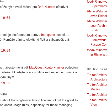
)...
food4Rhino web
Supercharg
 může být skvélé řešení pro
Drift Hunters
efektivní
Rhino Webinair
avec Rhino
 19:54
Rhino Webinai
pour l’archi
Studio
o, což je platforma pro správu
fnaf game
licencí, je
food4Rhino we
é. Pomůže vám to efektivně řídit a zabezpečit vaši
Framework f
Façade Co
food4Rhino we
 19:54
in Rhino wi
enci, abyste mohli být
MapQuest Route Planner
podpořeni
RHINO TEC
 krádeže. Ukládejte licenční klíče na bezpečném místě a
Tip for Archit
nikým jiným.
Architectura
 19:55
Tip for Archit
Modes
kl(a)...
Tip for Archit
Tip for Archit
 about the single-user Rhino license policy! It’s great to
View
on about usage rules, especially for those managing