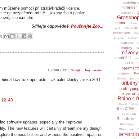
food4Rhin
Fryrender
ám můžeme pomoci při ztrátě/krádeži licence.
vejte na bezpečném místě… jakoby šlo o peníze.
algoritmy
Grasshop
 svůj licenční klíč.
import
Intact
Sdílejte odpovědně.
Používejte Zoo...
iRhino 3D
ipod
konstrukce
kra
19
letadla
Lobster
madCAM
m
modely
m
návody
obrábění
ob
OS X
parametri
1 – 200 z 251
Novější›
Nejnovější»
podpora
Poi
progr
design
rhino3d.cz/ to krapet uslo... aktuální články z roku 2011,
příběhy 
prototypin
reverse 
Rhino 4.0
 12:40
Rhino
Rhino8
RhinoCAM
RhinoGold
RhinoNest
hino software updates, especially the improved
RhinoPiping
ity. The new features will certainly streamline my design
r
Rhinozine
servisní b
plore the possibilities and witness the positive impact on