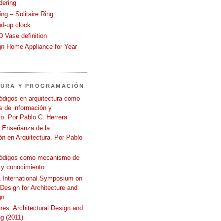
dering
ng – Solitaire Ring
nd-up clock
 Vase definition
gn Home Appliance for Year
TURA Y PROGRAMACIÓN
ódigos en arquitectura como
 de información y
o. Por Pablo C. Herrera
a Enseñanza de la
n en Arquitectura. Por Pablo
códigos como mecanismo de
 y conocimiento
International Symposium on
 Design for Architecture and
gn
ures: Architectural Design and
g (2011)