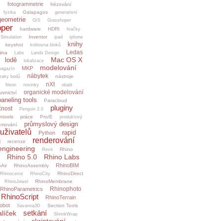
fotogrammetrie
o
frézování
Galapagos
fyzika
generativní
geometrie
GIS
Grasshoper
per
hardware
HDRI
hračky
Inventor
.Simulation
ipad
iphone
knihy
keyshot
knihovna bloků
Ledas
jina
Labs
Lands Design
Mac OS X
lodě
lokalizace
modelování
MKP
agazín
nábytek
nástroje
raky bodů
nXt
Neon
novinky
obalit
organické modelování
uvnictví
paneling tools
Paracloud
pluginy
čnost
Penguin 2.0
ntools
práce
Pro/E
produktový
průmyslový design
amování
uživatelů
rapid
Python
renderování
g
recenze
engineering
Rhino
Revit
Rhino 5.0
Rhino Labs
RhinoBIM
Air
RhinoAssembly
RhinoDirect
Rhinoceros
RhinoCity
RhinoMembrane
RhinoJewel
Rhinophoto
RhinoParametrics
RhinoScript
RhinoTerrain
obot
Section Tools
Savanna3D
setkání
alíček
ShrinkWrap