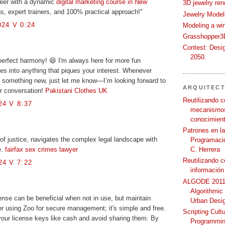
reer with a dynamic
digital marketing course in New
3D jewelry ren
gs, expert trainers, and 100% practical approach!"
Jewelry Modeli
24 V 0:24
Modeling a wi
Grasshopper3D
Contest: Desi
2050.
 perfect harmony! 😄 I'm always here for more fun
s into anything that piques your interest. Whenever
e something new, just let me know—I’m looking forward to
ARQUITEC
r conversation!
Pakistani Clothes UK
Reutilizando c
4 V 8:37
mecanismos
conocimient
Patrones en l
of justice, navigates the complex legal landscape with
Programació
C. Herrera
e.
fairfax sex crimes lawyer
Reutilizando 
4 V 7:22
información
ALGODE 2011 
Algorithmic
ense can be beneficial when not in use, but maintain
Urban Desi
der using Zoo for secure management; it's simple and free.
Scripting Cult
our license keys like cash and avoid sharing them. By
Programmin