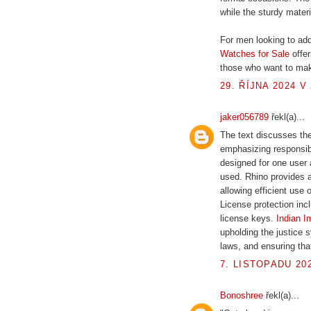
while the sturdy materi
For men looking to ad
Watches for Sale
offer
those who want to make
29. ŘÍJNA 2024 V 
jaker056789
řekl(a)...
The text discusses the
emphasizing responsibl
designed for one user a
used. Rhino provides a
allowing efficient use
License protection inc
license keys.
Indian I
upholding the justice s
laws, and ensuring that
7. LISTOPADU 202
Bonoshree
řekl(a)...