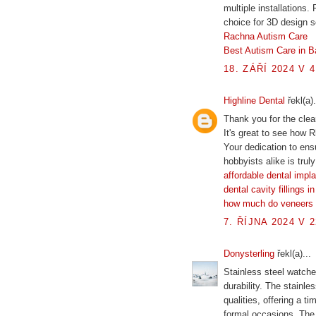
multiple installations.
choice for 3D design 
Rachna Autism Care
Best Autism Care in B
18. ZÁŘÍ 2024 V 4
Highline Dental
řekl(a).
Thank you for the clea
It's great to see how 
Your dedication to ens
hobbyists alike is trul
affordable dental impl
dental cavity fillings i
how much do veneers 
7. ŘÍJNA 2024 V 2
Donysterling
řekl(a)...
Stainless steel watch
durability. The stainl
qualities, offering a t
formal occasions. The 