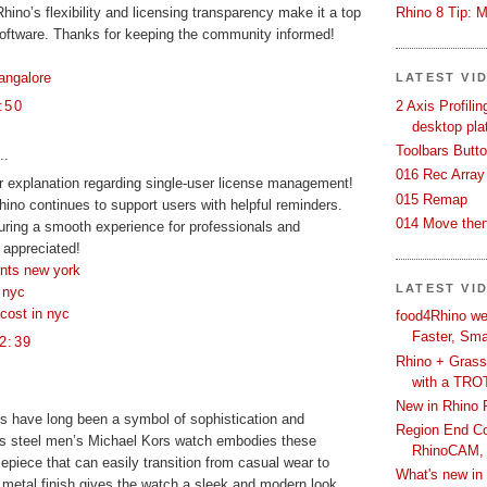
Rhino 8 Tip: M
 Rhino’s flexibility and licensing transparency make it a top
software. Thanks for keeping the community informed!
angalore
LATEST VI
2 Axis Profili
:50
desktop pla
Toolbars Butt
..
016 Rec Array
r explanation regarding single-user license management!
015 Remap
Rhino continues to support users with helpful reminders.
014 Move then
uring a smooth experience for professionals and
y appreciated!
ants new york
LATEST VI
n nyc
cost in nyc
food4Rhino we
Faster, Sma
2:39
Rhino + Grass
with a TRO
New in Rhino 
es have long been a symbol of sophistication and
Region End Con
ess steel men’s Michael Kors watch embodies these
RhinoCAM,
imepiece that can easily transition from casual wear to
What's new i
metal finish gives the watch a sleek and modern look,