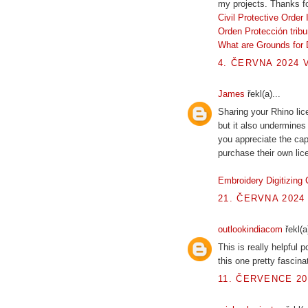
my projects. Thanks fo
Civil Protective Order
Orden Protección tribu
What are Grounds for 
4. ČERVNA 2024 V
James
řekl(a)...
Sharing your Rhino lic
but it also undermines 
you appreciate the cap
purchase their own lic
Embroidery Digitizin
21. ČERVNA 2024 
outlookindiacom
řekl(a)
This is really helpful 
this one pretty fascina
11. ČERVENCE 20