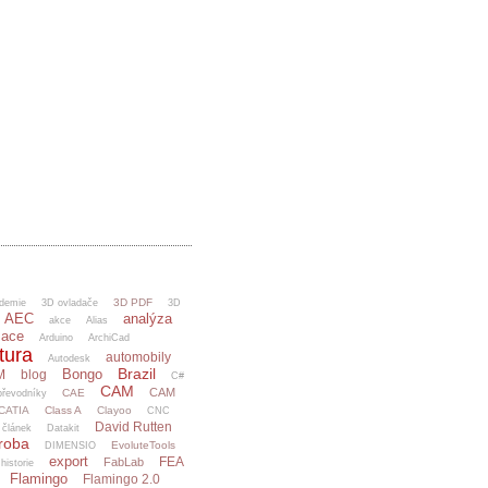
3D PDF
demie
3D ovladače
3D
AEC
analýza
akce
Alias
mace
Arduino
ArchiCad
tura
automobily
Autodesk
Brazil
Bongo
M
blog
C#
CAM
CAM
CAE
řevodníky
CATIA
Class A
Clayoo
CNC
David Rutten
článek
Datakit
ýroba
EvoluteTools
DIMENSIO
export
FEA
FabLab
 historie
Flamingo
Flamingo 2.0