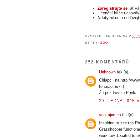
Zaregistrujte se
, ať v
Licenční klíče uchová
Nikdy
nikomu nedávejte
VYSTAVIL
JAN SLANINA
V
23:
ŠTÍTKY:
ZOO
252 KOMENTÁŘŮ:
Unknown
řekl(a)...
Chlapci, na http://www.
to snad ne? :)
Že pozdravuju Pavla.
29. LEDNA 2015 V
vegitajames
řekl(a)...
Inspiring to see the R
Grasshopper functional
workflow. Excited to ex