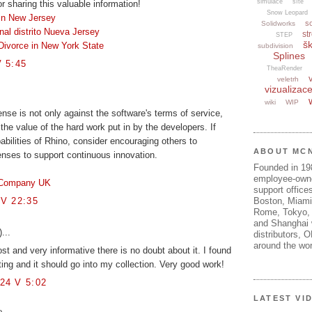
simulace
sítě
r sharing this valuable information!
Snow Leopard
 In New Jersey
s
Solidworks
nal distrito Nueva Jersey
str
STEP
šk
Divorce in New York State
subdivision
Splines
 5:45
TheaRender
veletrh
vizualizac
wiki
WIP
ense is not only against the software's terms of service,
the value of the hard work put in by the developers. If
abilities of Rhino, consider encouraging others to
ABOUT MC
enses to support continuous innovation.
Founded in 1
employee-own
g Company UK
support offices
V 22:35
Boston, Miami
Rome, Tokyo, 
and Shanghai w
...
distributors, 
around the wor
post and very informative there is no doubt about it. I found
ting and it should go into my collection. Very good work!
24 V 5:02
LATEST VI