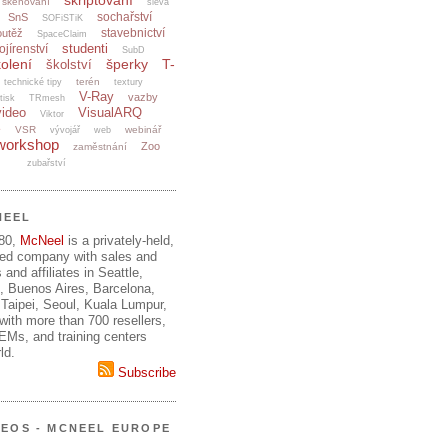
skriptování
skenování
sleva
sochařství
SnS
SOFiSTiK
stavebnictví
outěž
SpaceClaim
studenti
ojírenství
SubD
olení
šperky
T-
školství
terén
technické tipy
textury
V-Ray
vazby
tisk
TRmesh
video
VisualARQ
Viktor
e
VSR
webinář
vývojář
web
workshop
Zoo
zaměstnání
zubařství
NEEL
980,
McNeel
is a privately-held,
ed company with sales and
 and affiliates in Seattle,
, Buenos Aires, Barcelona,
Taipei, Seoul, Kuala Lumpur,
ith more than 700 resellers,
OEMs, and training centers
ld.
Subscribe
DEOS - MCNEEL EUROPE