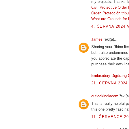
my projects. Thanks fo
Civil Protective Order
Orden Protección tribu
What are Grounds for 
4. ČERVNA 2024 V
James
řekl(a)...
Sharing your Rhino lic
but it also undermines 
you appreciate the cap
purchase their own lic
Embroidery Digitizin
21. ČERVNA 2024 
outlookindiacom
řekl(a)
This is really helpful 
this one pretty fascina
11. ČERVENCE 20