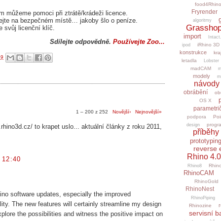
food4Rhin
Fryrender
ám můžeme pomoci při ztrátě/krádeži licence.
vejte na bezpečném místě… jakoby šlo o peníze.
algoritmy
Grasshop
 svůj licenční klíč.
import
Intact
Sdílejte odpovědně.
Používejte Zoo...
iRhino 3D
ipod
konstrukce
kra
19
letadla
Lobster
madCAM
m
modely
m
návody
obrábění
ob
OS X
parametri
1 – 200 z 252
Novější›
Nejnovější»
podpora
Poi
progr
design
rhino3d.cz/ to krapet uslo... aktuální články z roku 2011,
příběhy 
prototypin
reverse 
Rhino 4.0
 12:40
Rhino
Rhino8
RhinoCAM
RhinoGold
RhinoNest
hino software updates, especially the improved
RhinoPiping
ity. The new features will certainly streamline my design
r
Rhinozine
servisní b
plore the possibilities and witness the positive impact on