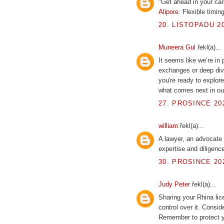
"Get ahead in your ca
Alipore
. Flexible timin
20. LISTOPADU 20
Muneera Gul
řekl(a)...
It seems like we’re in
exchanges or deep dive
you're ready to explor
what comes next in ou
27. PROSINCE 202
william
řekl(a)...
A lawyer, an advocate 
expertise and diligenc
30. PROSINCE 202
Judy Peter
řekl(a)...
Sharing your Rhina lic
control over it. Consi
Remember to protect y