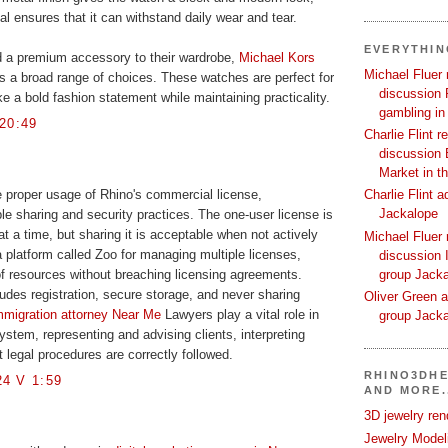
al ensures that it can withstand daily wear and tear.
EVERYTHI
d a premium accessory to their wardrobe,
Michael Kors
Michael Fluer 
s a broad range of choices. These watches are perfect for
discussion 
 a bold fashion statement while maintaining practicality.
gambling in
20:49
Charlie Flint r
discussion 
Market in t
Charlie Flint 
 proper usage of Rhino's commercial license,
Jackalope
e sharing and security practices. The one-user license is
t a time, but sharing it is acceptable when not actively
Michael Fluer 
 platform called Zoo for managing multiple licenses,
discussion I
group Jack
 of resources without breaching licensing agreements.
ludes registration, secure storage, and never sharing
Oliver Green a
mmigration attorney Near Me
Lawyers play a vital role in
group Jack
ystem, representing and advising clients, interpreting
 legal procedures are correctly followed.
RHINO3DHE
4 V 1:59
AND MORE.
3D jewelry ren
Jewelry Modeli