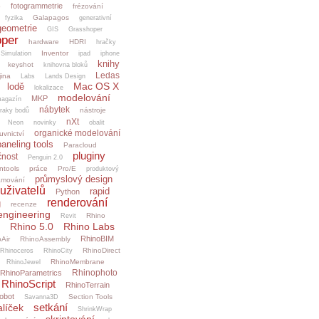
fotogrammetrie
o
frézování
Galapagos
fyzika
generativní
geometrie
GIS
Grasshoper
per
hardware
HDRI
hračky
Inventor
.Simulation
ipad
iphone
knihy
keyshot
knihovna bloků
Ledas
jina
Labs
Lands Design
Mac OS X
lodě
lokalizace
modelování
MKP
agazín
nábytek
nástroje
raky bodů
nXt
Neon
novinky
obalit
organické modelování
uvnictví
paneling tools
Paracloud
pluginy
čnost
Penguin 2.0
ntools
práce
Pro/E
produktový
průmyslový design
amování
uživatelů
rapid
Python
renderování
g
recenze
engineering
Rhino
Revit
Rhino 5.0
Rhino Labs
RhinoBIM
Air
RhinoAssembly
RhinoDirect
Rhinoceros
RhinoCity
RhinoMembrane
RhinoJewel
Rhinophoto
RhinoParametrics
RhinoScript
RhinoTerrain
obot
Section Tools
Savanna3D
setkání
alíček
ShrinkWrap