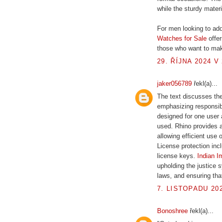
while the sturdy materi
For men looking to ad
Watches for Sale
offer
those who want to make
29. ŘÍJNA 2024 V 
jaker056789
řekl(a)...
The text discusses the
emphasizing responsibl
designed for one user a
used. Rhino provides a
allowing efficient use
License protection inc
license keys.
Indian I
upholding the justice s
laws, and ensuring that
7. LISTOPADU 202
Bonoshree
řekl(a)...