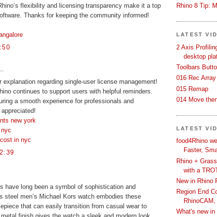
Rhino 8 Tip: M
 Rhino’s flexibility and licensing transparency make it a top
software. Thanks for keeping the community informed!
angalore
LATEST VI
2 Axis Profili
:50
desktop pla
Toolbars Butt
..
016 Rec Array
r explanation regarding single-user license management!
015 Remap
Rhino continues to support users with helpful reminders.
014 Move then
uring a smooth experience for professionals and
y appreciated!
ants new york
LATEST VI
n nyc
cost in nyc
food4Rhino we
Faster, Sma
2:39
Rhino + Grass
with a TRO
New in Rhino 
es have long been a symbol of sophistication and
Region End Con
ess steel men’s Michael Kors watch embodies these
RhinoCAM,
imepiece that can easily transition from casual wear to
What's new i
metal finish gives the watch a sleek and modern look,