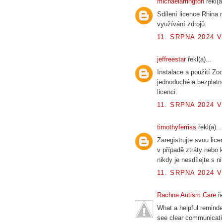
michaelarrington
řekl(a
Sdílení licence Rhina
využívání zdrojů.
11. SRPNA 2024 V
jeffreestar
řekl(a)...
Instalace a použití Zo
jednoduché a bezplatn
licenci.
11. SRPNA 2024 V
timothyferriss
řekl(a)...
Zaregistrujte svou lic
v případě ztráty nebo
nikdy je nesdílejte s 
11. SRPNA 2024 V
Rachna Autism Care
ře
What a helpful reminder
see clear communicati