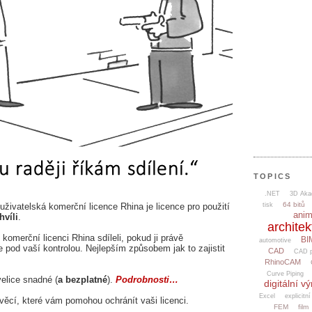
TOPICS
.NET
3D Aka
64 bitů
uživatelská komerční licence Rhina je licence pro použití
tisk
ani
hvíli
.
architek
komerční licenci Rhina sdíleli, pokud ji právě
BI
automotive
pod vaší kontrolou. Nejlepším způsobem jak to zajistit
CAD
CAD p
RhinoCAM
Curve Piping
velice snadné (
a bezplatné
).
Podrobnosti…
digitální v
Excel
explicitní
věcí, které vám pomohou ochránít vaši licenci.
FEM
film