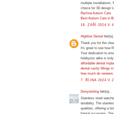
multiple installations.
choice for 3D design 
Rachna Autism Care
Best Autism Care in B
18. ZÁŘÍ 2024 V 4
Highline Dental
řekl(a).
Thank you for the clea
It's great to see how 
Your dedication to ens
hobbyists alike is trul
affordable dental impl
dental cavity fillings i
how much do veneers 
7. ŘÍJNA 2024 V 2
Donysterling
řekl(a)...
Stainless steel watch
durability. The stainl
qualities, offering a t
formal occasions. The 