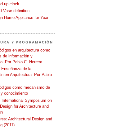
nd-up clock
 Vase definition
gn Home Appliance for Year
TURA Y PROGRAMACIÓN
ódigos en arquitectura como
 de información y
o. Por Pablo C. Herrera
a Enseñanza de la
n en Arquitectura. Por Pablo
códigos como mecanismo de
 y conocimiento
International Symposium on
 Design for Architecture and
gn
ures: Architectural Design and
g (2011)