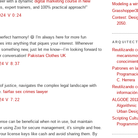
reer with a dynamic
digital marketing course in New
Modeling a wi
gs, expert trainers, and 100% practical approach!"
Grasshopper3D
24 V 0:24
Contest: Desi
2050.
 perfect harmony! 😄 I'm always here for more fun
ARQUITEC
s into anything that piques your interest. Whenever
e something new, just let me know—I’m looking forward to
Reutilizando c
mecanismos
r conversation!
Pakistani Clothes UK
conocimient
4 V 8:37
Patrones en l
Programació
C. Herrera
of justice, navigates the complex legal landscape with
Reutilizando 
e.
fairfax sex crimes lawyer
información
ALGODE 2011 
4 V 7:22
Algorithmic
Urban Desi
Scripting Cult
ense can be beneficial when not in use, but maintain
Programmin
der using Zoo for secure management; it's simple and free.
our license keys like cash and avoid sharing them. By