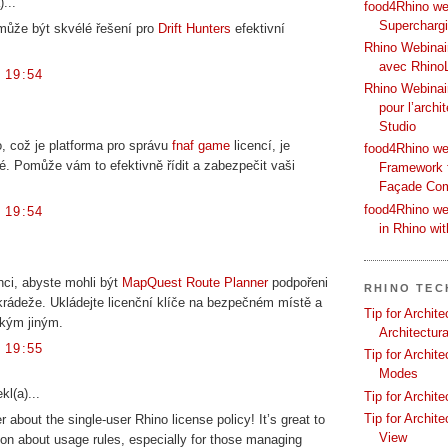
)...
food4Rhino web
Supercharg
 může být skvélé řešení pro
Drift Hunters
efektivní
Rhino Webinair
avec Rhino
 19:54
Rhino Webinai
pour l’archi
Studio
o, což je platforma pro správu
fnaf game
licencí, je
food4Rhino we
é. Pomůže vám to efektivně řídit a zabezpečit vaši
Framework f
Façade Co
food4Rhino we
 19:54
in Rhino wi
enci, abyste mohli být
MapQuest Route Planner
podpořeni
RHINO TEC
 krádeže. Ukládejte licenční klíče na bezpečném místě a
Tip for Archit
nikým jiným.
Architectura
 19:55
Tip for Archit
Modes
kl(a)...
Tip for Archit
Tip for Archit
 about the single-user Rhino license policy! It’s great to
View
on about usage rules, especially for those managing