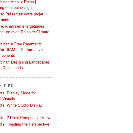
inar: Arcol x Rhino |
ing concept designs
e: Présentez votre projet
Lands
re: Analyses énergétiques
tecture avec Rhino et Climate
binar: A Free Parametric
or DfAM of Performative
mponents
binar: Designing Landscapes
th RhinoLands
H TIPS
ects: Display Mode for
l Visuals
ects: White Studio Display
ects: 2 Point Perspective View
ects: Toggling the Perspective