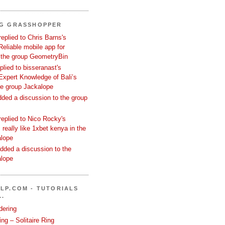
NG GRASSHOPPER
replied to Chris Barns's
Reliable mobile app for
 the group GeometryBin
eplied to bisseranast's
Expert Knowledge of Bali’s
he group Jackalope
added a discussion to the group
replied to Nico Rocky's
 really like 1xbet kenya in the
alope
dded a discussion to the
alope
LP.COM - TUTORIALS
..
dering
ng – Solitaire Ring