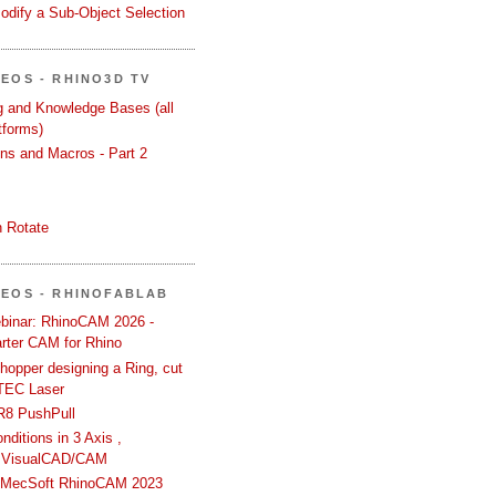
odify a Sub-Object Selection
DEOS - RHINO3D TV
ng and Knowledge Bases (all
tforms)
ons and Macros - Part 2
 Rotate
DEOS - RHINOFABLAB
binar: RhinoCAM 2026 -
rter CAM for Rhino
hopper designing a Ring, cut
TEC Laser
R8 PushPull
ditions in 3 Axis ,
 VisualCAD/CAM
n MecSoft RhinoCAM 2023