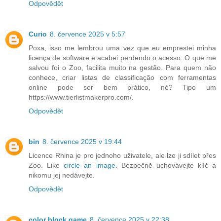
Odpovědět
Curio
8. července 2025 v 5:57
Poxa, isso me lembrou uma vez que eu emprestei minha
licença de software e acabei perdendo o acesso. O que me
salvou foi o Zoo, facilita muito na gestão. Para quem não
conhece, criar listas de classificação com ferramentas
online pode ser bem prático, né? Tipo um
https://www.tierlistmakerpro.com/.
Odpovědět
bin
8. července 2025 v 19:44
Licence Rhina je pro jednoho uživatele, ale lze ji sdílet přes
Zoo. Like
circle an image
. Bezpečně uchovávejte klíč a
nikomu jej nedávejte.
Odpovědět
color block game
8. července 2025 v 22:38