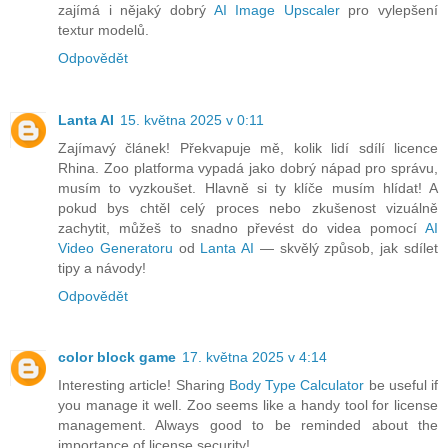
zajímá i nějaký dobrý
AI Image Upscaler
pro vylepšení
textur modelů.
Odpovědět
Lanta AI
15. května 2025 v 0:11
Zajímavý článek! Překvapuje mě, kolik lidí sdílí licence
Rhina. Zoo platforma vypadá jako dobrý nápad pro správu,
musím to vyzkoušet. Hlavně si ty klíče musím hlídat! A
pokud bys chtěl celý proces nebo zkušenost vizuálně
zachytit, můžeš to snadno převést do videa pomocí
AI
Video Generatoru
od
Lanta AI
— skvělý způsob, jak sdílet
tipy a návody!
Odpovědět
color block game
17. května 2025 v 4:14
Interesting article! Sharing
Body Type Calculator
be useful if
you manage it well. Zoo seems like a handy tool for license
management. Always good to be reminded about the
importance of license security!