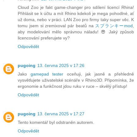
Cloud Zoo je fakt game-changer pro sdílení licencí Rhina!
Přihlásit se k účtu a mít Rhino kdekoli je mega pohodlné, ať
už doma, nebo v práci. LAN Zoo pro firmy taky super věc. K
tomu jsem si zremixoval pár beatů na
スプランキーmod
,
aby modelování mělo správnou náladu! 😎 Jaký způsob
licencování preferujete vy?
Odpovědět
pugoing
13. června 2025 v 17:26
Jako
gamepad tester
oceňuji, jak jasně a přehledně
vysvětlujete uživatelské scénáře v Rhino3D. Připomínka, že
ergonomie a funkčnost jdou ruku v ruce – skvělý přístup!
Odpovědět
pugoing
13. června 2025 v 17:27
Tento komentář byl odstraněn autorem.
Odpovědět