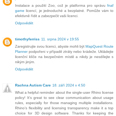
Instalace a použití Zoo, což je platforma pro správu
fnaf
game
licencí, je jednoduché a bezplatné. Pomůže vám to
efektivně řídit a zabezpečit vaši licenci.
Odpovědět
timothyferriss
11. srpna 2024 v 19:55
Zaregistrujte svou licenci, abyste mohli být
MapQuest Route
Planner
podpořeni v případě ztráty nebo krádeže. Ukládejte
licenční klíče na bezpečném místě a nikdy je nesdílejte s
nikým jiným.
Odpovědět
Rachna Autism Care
18. září 2024 v 4:50
What a helpful reminder about the single-user Rhino license
policy! It’s great to see clear communication about usage
rules, especially for those managing multiple installations.
Rhino’s flexibility and licensing transparency make it a top
choice for 3D design software. Thanks for keeping the