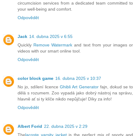
circumcision services from a dedicated team committed to
your well-being and comfort.
Odpovědět
Jack
14. dubna 2025 v 6:55
Quickly
Remove Watermark
and text from your images or
videos with our smart online tool.
Odpovědět
color block game
16. dubna 2025 v 10:37
No jo, sdílení licence
Ghibli Art Generator
fajn, dokud se to
dělá s rozumem. Zoo vypadá jako dobrý nástroj na správu,
hlavně ať si ty klíče nikdo nepůjčuje! Díky za info!
Odpovědět
Albert Forid
22. dubna 2025 v 2:29
The
lacoste varsity jacket
is the perfect mix of sporty and