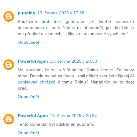
pugoing
13. června 2025 v 17:28
Používám
brat text generator
při tvorbě technické
dokumentace a tento článek mi připomněl, jak důležité je
mít přehled o licencích – díky za srozumitelné vysvětlení!
Odpovědět
Powerful Agan
13. června 2025 v 20:33
No, koukám, že se tu řeší sdílení Rhino licence. Zajímavý
téma! Docela by mě zajímalo, jestli někdo zkoušel nějakej
AI
popisovač obrázků
k tomu Rhinu? Usnadnilo by to dost
práci.
Odpovědět
Powerful Agan
13. června 2025 v 20:34
Tento komentář byl odstraněn autorem.
Odpovědět