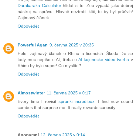
Darakaraka Calculator
hlídat si to. Zoo vypadá jako dobrej
nástroj na správu. Hlavně neztratit klíč, to by byl průšvih!
Zajímavý článek.
Odpovědět
Powerful Agan
9. června 2025 v 20:35
Hele, zajímavý článek o Rhinu a licencích. Škoda, že se
tady moc nepíše o AI, třeba o
AI kojenecké video tvorba
v
Rhinu by bylo super! Co myslíte?
Odpovědět
Almostwinter
11. června 2025 v 0:17
Every time I revisit
sprunki incredibox
, I find new sound
combos that surprise me. It really rewards curiosity.
Odpovědět
Anonymní
12. června 2025 v 0:14