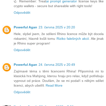
🦏 Remember: Treat
ai prompt generator
license keys like
crypto wallets - secure but shareable with right tools!
Odpovědět
Powerful Agan
23. června 2025 v 20:20
Hele, slyšel jsem, že sdílení Rhino licence může být docela
riskantní, hlavně kvůli tomu
Riziko falešných akcií
. Ale jinak
je Rhino super program!
Odpovědět
Powerful Agan
24. června 2025 v 20:49
Zajímavé téma s těmi licencemi Rhina! Připomíná mi to
klasická hra Mahjong, kterou hraju pro relax, když potřebuju
vypnout od práce. Doufám, že se mi podaří s někým sdílet
licenci, abych ušetřil.
Read More
Odpovědět