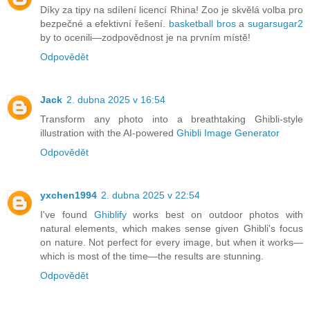
Díky za tipy na sdílení licencí Rhina! Zoo je skvělá volba pro
bezpečné a efektivní řešení.
basketball bros
a
sugarsugar2
by to ocenili—zodpovědnost je na prvním místě!
Odpovědět
Jack
2. dubna 2025 v 16:54
Transform any photo into a breathtaking Ghibli-style
illustration with the AI-powered
Ghibli Image Generator
Odpovědět
yxchen1994
2. dubna 2025 v 22:54
I've found
Ghiblify
works best on outdoor photos with
natural elements, which makes sense given Ghibli's focus
on nature. Not perfect for every image, but when it works—
which is most of the time—the results are stunning.
Odpovědět