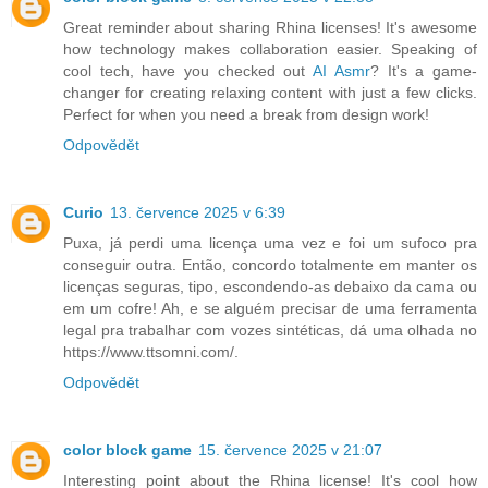
Great reminder about sharing Rhina licenses! It's awesome
how technology makes collaboration easier. Speaking of
cool tech, have you checked out
AI Asmr
? It's a game-
changer for creating relaxing content with just a few clicks.
Perfect for when you need a break from design work!
Odpovědět
Curio
13. července 2025 v 6:39
Puxa, já perdi uma licença uma vez e foi um sufoco pra
conseguir outra. Então, concordo totalmente em manter os
licenças seguras, tipo, escondendo-as debaixo da cama ou
em um cofre! Ah, e se alguém precisar de uma ferramenta
legal pra trabalhar com vozes sintéticas, dá uma olhada no
https://www.ttsomni.com/.
Odpovědět
color block game
15. července 2025 v 21:07
Interesting point about the Rhina license! It's cool how