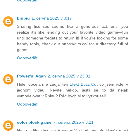
Odpovědět
biubiu
1. června 2025 v 0:17
Sharing licenses seems like a generous act, until you
realize it's like lending out your favorite video game—fun
until someone forgets to return it! If you're looking for some
handy tools, check out https://dirs.cc/ for a directory full of
gems.
Odpovědět
Powerful Agan
2. června 2025 v 23:01
Hele, docela mě zaujal ten
Efekt Buzz Cut
co jsem viděl v
jednom videu. Nevíte někdo, jestli se to dá nějak
vymodelovat v Rhinu? Rád bych si to vyzkoušel!
Odpovědět
color block game
7. června 2025 v 3:21
No jo, sdílení licence Rhina může bejt fajn, ale člověk musí