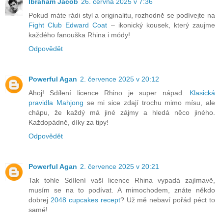
Ibraham Jacob
26. června 2025 v 7:36
Pokud máte rádi styl a originalitu, rozhodně se podívejte na
Fight Club Edward Coat
– ikonický kousek, který zaujme
každého fanouška Rhina i módy!
Odpovědět
Powerful Agan
2. července 2025 v 20:12
Ahoj! Sdílení licence Rhino je super nápad.
Klasická
pravidla Mahjong
se mi sice zdají trochu mimo mísu, ale
chápu, že každý má jiné zájmy a hledá něco jiného.
Každopádně, díky za tipy!
Odpovědět
Powerful Agan
2. července 2025 v 20:21
Tak tohle Sdílení vaší licence Rhina vypadá zajímavě,
musím se na to podívat. A mimochodem, znáte někdo
dobrej
2048 cupcakes recept
? Už mě nebaví pořád péct to
samé!