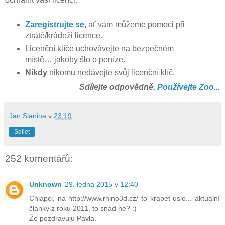
Zaregistrujte se
, ať vám můžeme pomoci při
ztrátě/krádeži licence.
Licenční klíče uchovávejte na bezpečném
místě… jakoby šlo o peníze.
Nikdy
nikomu nedávejte svůj licenční klíč.
Sdílejte odpovědně.
Používejte Zoo...
Jan Slanina
v
23:19
Sdílet
252 komentářů:
Unknown
29. ledna 2015 v 12:40
Chlapci, na http://www.rhino3d.cz/ to krapet uslo... aktuální
články z roku 2011, to snad ne? :)
Že pozdravuju Pavla.