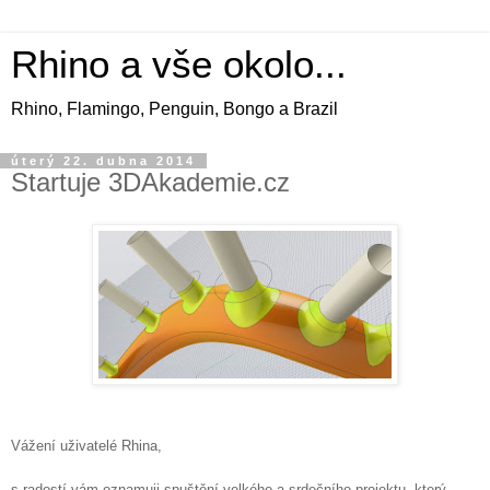
Rhino a vše okolo...
Rhino, Flamingo, Penguin, Bongo a Brazil
úterý 22. dubna 2014
Startuje 3DAkademie.cz
Vážení uživatelé Rhina,
s radostí vám oznamuji spuštění velkého a srdečního projektu, který