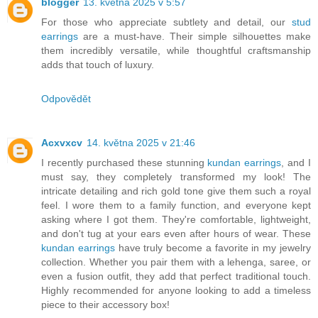
blogger
13. května 2025 v 5:57
For those who appreciate subtlety and detail, our
stud
earrings
are a must-have. Their simple silhouettes make
them incredibly versatile, while thoughtful craftsmanship
adds that touch of luxury.
Odpovědět
Acxvxcv
14. května 2025 v 21:46
I recently purchased these stunning
kundan earrings
, and I
must say, they completely transformed my look! The
intricate detailing and rich gold tone give them such a royal
feel. I wore them to a family function, and everyone kept
asking where I got them. They're comfortable, lightweight,
and don't tug at your ears even after hours of wear. These
kundan earrings
have truly become a favorite in my jewelry
collection. Whether you pair them with a lehenga, saree, or
even a fusion outfit, they add that perfect traditional touch.
Highly recommended for anyone looking to add a timeless
piece to their accessory box!