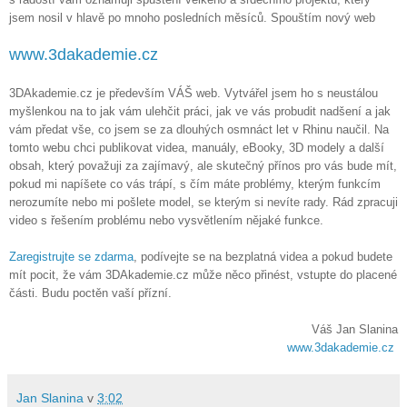
jsem nosil v hlavě po mnoho posledních měsíců. Spouštím nový web
www.3dakademie.cz
3DAkademie.cz je především VÁŠ web. Vytvářel jsem ho s neustálou
myšlenkou na to jak vám ulehčit práci, jak ve vás probudit nadšení a jak
vám předat vše, co jsem se za dlouhých osmnáct let v Rhinu naučil. Na
tomto webu chci publikovat videa, manuály, eBooky, 3D modely a další
obsah, který považuji za zajímavý, ale skutečný přínos pro vás bude mít,
pokud mi napíšete co vás trápí, s čím máte problémy, kterým funkcím
nerozumíte nebo mi pošlete model, se kterým si nevíte rady. Rád zpracuji
video s řešením problému nebo vysvětlením nějaké funkce.
Zaregistrujte se zdarma
, podívejte se na bezplatná videa a pokud budete
mít pocit, že vám 3DAkademie.cz může něco přinést, vstupte do placené
části. Budu poctěn vaší přízní.
Váš Jan Slanina
www.3dakademie.cz
Jan Slanina
v
3:02