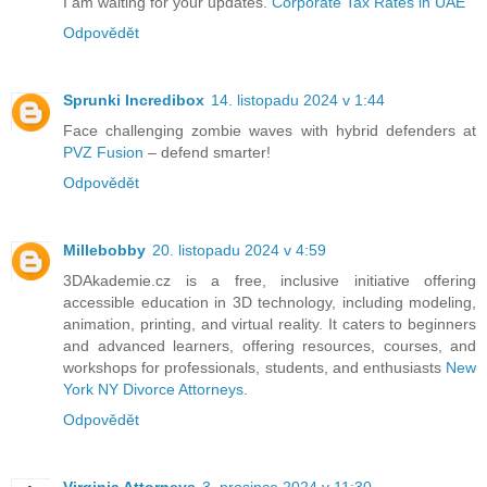
I am waiting for your updates.
Corporate Tax Rates in UAE
Odpovědět
Sprunki Incredibox
14. listopadu 2024 v 1:44
Face challenging zombie waves with hybrid defenders at
PVZ Fusion
– defend smarter!
Odpovědět
Millebobby
20. listopadu 2024 v 4:59
3DAkademie.cz is a free, inclusive initiative offering
accessible education in 3D technology, including modeling,
animation, printing, and virtual reality. It caters to beginners
and advanced learners, offering resources, courses, and
workshops for professionals, students, and enthusiasts
New
York NY Divorce Attorneys
.
Odpovědět
Virginia Attorneys
3. prosince 2024 v 11:30