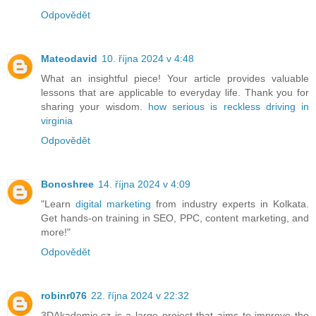
Odpovědět
Mateodavid
10. října 2024 v 4:48
What an insightful piece! Your article provides valuable
lessons that are applicable to everyday life. Thank you for
sharing your wisdom.
how serious is reckless driving in
virginia
Odpovědět
Bonoshree
14. října 2024 v 4:09
"Learn
digital marketing
from industry experts in Kolkata.
Get hands-on training in SEO, PPC, content marketing, and
more!"
Odpovědět
robinr076
22. října 2024 v 22:32
3DAkademie.cz is a large project that aims to improve the