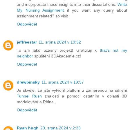
and incorporate these insights into their dissertations.
Write
My Nursing Assignment
if you want any query about
assignment related? so visit
Odpovědět
jeffreestar
11. srpna 2024 v 19:52
To zní jako úžasný projekt! Gratuluji k
that's not my
neighbor
spuštění 3DAkademie.cz!
Odpovědět
drewbinsky
11. srpna 2024 v 19:57
Je skvělé, že jste vytvořil platformu zaměřenou na sdílení
Tunnel Rush
znalostí a pomoci ostatním v oblasti 3D
modelování a Rhina.
Odpovědět
Ryan hugh
29. srpna 2024 v 2:33