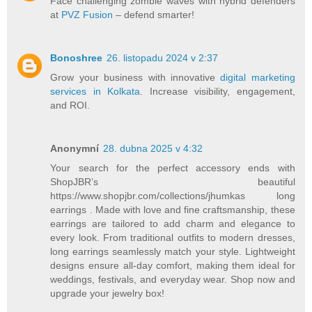
Face challenging zombie waves with hybrid defenders
at
PVZ Fusion
– defend smarter!
Bonoshree
26. listopadu 2024 v 2:37
Grow your business with innovative
digital marketing
services in Kolkata
. Increase visibility, engagement,
and ROI.
Anonymní
28. dubna 2025 v 4:32
Your search for the perfect accessory ends with
ShopJBR’s beautiful
https://www.shopjbr.com/collections/jhumkas long
earrings . Made with love and fine craftsmanship, these
earrings are tailored to add charm and elegance to
every look. From traditional outfits to modern dresses,
long earrings seamlessly match your style. Lightweight
designs ensure all-day comfort, making them ideal for
weddings, festivals, and everyday wear. Shop now and
upgrade your jewelry box!