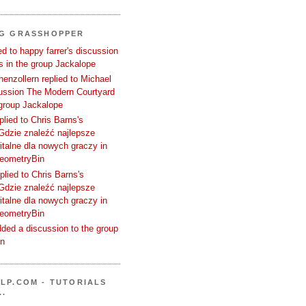
NG GRASSHOPPER
d to happy farrer's discussion
 in the group Jackalope
enzollern replied to Michael
cussion The Modern Courtyard
 group Jackalope
plied to Chris Barns's
Gdzie znaleźć najlepsze
talne dla nowych graczy in
GeometryBin
plied to Chris Barns's
Gdzie znaleźć najlepsze
talne dla nowych graczy in
GeometryBin
ded a discussion to the group
in
LP.COM - TUTORIALS
..