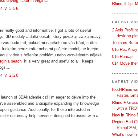
ss driving ticket in virginia
Rhino 8 Tip: M
4 V 3:56
LATEST VI
2 Axis Profili
 really good and informative. I got a lots of useful
desktop pla
ogs. 3D modely a další obsah, který považuji za zajímavý,
Toolbars Butt
o vás bude mít, pokud mi napíšete co vás trápí, s čím
 funkcím nerozumíte nebo mi pošlete model, se kterým
016 Rec Array
pracuji video s řešením problému nebo vysvětlením nějaké
015 Remap
irginia beach
. It is very great and useful to all. Keeps
014 Move then
gs,.,.
4 V 2:20
LATEST VI
food4Rhino we
Faster, Sma
 launch of 3DAkademie.cz! I'm eager to delve into the
Rhino + Grass
u've assembled and anticipate expanding my knowledge
with a TRO
xpert guidance. Additionally, for those interested in
New in Rhino 
ider our essay help services designed to assist with a
Region End Con
.
RhinoCAM,
What's new i