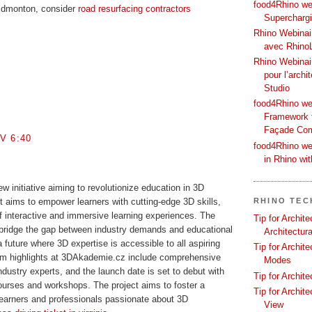
food4Rhino web
 Edmonton, consider
road resurfacing contractors
Supercharg
Rhino Webinair
avec Rhino
Rhino Webinai
pour l’archi
Studio
food4Rhino we
Framework f
Façade Co
V 6:40
food4Rhino we
in Rhino wi
 initiative aiming to revolutionize education in 3D
RHINO TEC
t aims to empower learners with cutting-edge 3D skills,
f interactive and immersive learning experiences. The
Tip for Archit
o bridge the gap between industry demands and educational
Architectura
a future where 3D expertise is accessible to all aspiring
Tip for Archit
lum highlights at 3DAkademie.cz include comprehensive
Modes
dustry experts, and the launch date is set to debut with
Tip for Archit
courses and workshops. The project aims to foster a
Tip for Archit
learners and professionals passionate about 3D
View