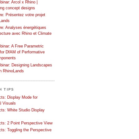
inar: Arcol x Rhino |
ing concept designs
e: Présentez votre projet
Lands
re: Analyses énergétiques
tecture avec Rhino et Climate
binar: A Free Parametric
or DfAM of Performative
mponents
binar: Designing Landscapes
th RhinoLands
H TIPS
ects: Display Mode for
l Visuals
ects: White Studio Display
ects: 2 Point Perspective View
ects: Toggling the Perspective