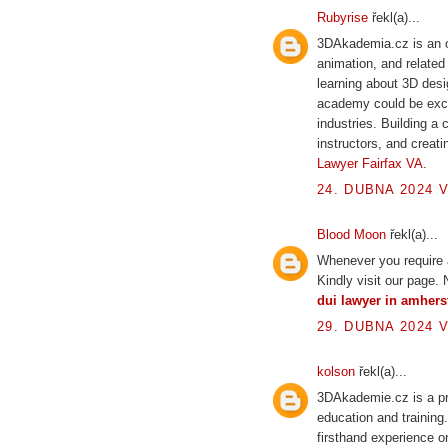
Rubyrise
řekl(a)...
3DAkademia.cz is an o
animation, and related 
learning about 3D des
academy could be excit
industries. Building a
instructors, and creat
Lawyer Fairfax VA
.
24. DUBNA 2024 V
Blood Moon
řekl(a)...
Whenever you require a
Kindly visit our page.
dui lawyer in amhers
29. DUBNA 2024 V
kolson
řekl(a)...
3DAkademie.cz is a pro
education and training
firsthand experience o