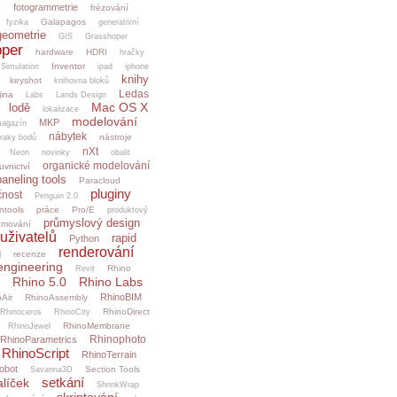
fotogrammetrie
o
frézování
Galapagos
fyzika
generativní
geometrie
GIS
Grasshoper
per
hardware
HDRI
hračky
Inventor
.Simulation
ipad
iphone
knihy
keyshot
knihovna bloků
Ledas
jina
Labs
Lands Design
Mac OS X
lodě
lokalizace
modelování
MKP
agazín
nábytek
nástroje
raky bodů
nXt
Neon
novinky
obalit
organické modelování
uvnictví
paneling tools
Paracloud
pluginy
čnost
Penguin 2.0
ntools
práce
Pro/E
produktový
průmyslový design
amování
uživatelů
rapid
Python
renderování
g
recenze
engineering
Rhino
Revit
Rhino 5.0
Rhino Labs
RhinoBIM
Air
RhinoAssembly
RhinoDirect
Rhinoceros
RhinoCity
RhinoMembrane
RhinoJewel
Rhinophoto
RhinoParametrics
RhinoScript
RhinoTerrain
obot
Section Tools
Savanna3D
setkání
alíček
ShrinkWrap