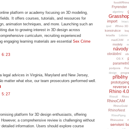
food4Rhin
Fryrender
algoritmy
nline platform or academy focusing on 3D modeling,
Grasshop
fields. It offers courses, tutorials, and resources for
import
Intact
ign, animation techniques, and more. Launching such an
iRhino 3D
ipod
ing due to growing interest in 3D design across
konstrukce
kra
 comprehensive curriculum, recruiting experienced
letadla
Lobster
madCAM
m
ing engaging learning materials are essential
Sex Crime
modely
m
návody
obrábění
 6:23
ob
OS X
parametri
podpora
Poi
progr
design
 legal advices in Virginia, Maryland and New Jersey,
příběhy 
 No matter what else, our team prosecutors performed well.
prototypin
reverse 
t
Rhino 4.0
 5:27
Rhino
Rhino8
RhinoCAM
RhinoGold
RhinoNest
mising platform for 3D design enthusiasts, offering
RhinoPiping
r
. However, a comprehensive review is challenging without
Rhinozine
servisní b
r detailed information. Users should explore course