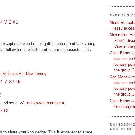
EVERYTHI
4 V 2:01
Modd Ro replie
easy access
Maximilian Hoh
.
Fluer's dis
 exceptional blend of insightful content and captivating
Vibe in the
st-follow for all wildlife and nature enthusiasts. Truly
Chris Barns re
discussion 
bonusy powi
the group 
c Violence Act New Jersey
Karl Mozaik re
4 V 23:49
discussion 
bonusy powi
the group 
)...
Chris Barns ad
 services in VA.
dui lawyer in amherst
GeometryB
9:12
RHINO3DHE
AND MORE.
ts to share your knowledge. This is excellent to share.