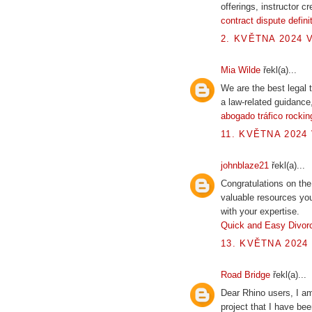
offerings, instructor c
contract dispute defini
2. KVĚTNA 2024 V
Mia Wilde
řekl(a)...
We are the best legal
a law-related guidance
abogado tráfico rockin
11. KVĚTNA 2024 
johnblaze21
řekl(a)...
Congratulations on th
valuable resources you
with your expertise.
Quick and Easy Divor
13. KVĚTNA 2024 
Road Bridge
řekl(a)...
Dear Rhino users, I am
project that I have be