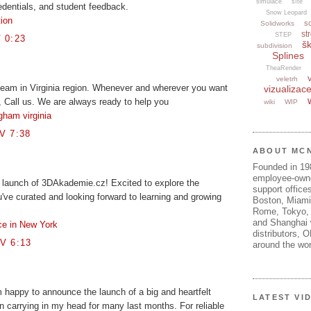
simulace
sítě
redentials, and student feedback.
Snow Leopard
tion
s
Solidworks
str
STEP
 0:23
šk
subdivision
Splines
TheaRender
veletrh
 team in Virginia region. Whenever and wherever you want
vizualizac
, Call us. We are always ready to help you
wiki
WIP
gham virginia
V 7:38
ABOUT MC
Founded in 1
employee-own
e launch of 3DAkademie.cz! Excited to explore the
support offices
've curated and looking forward to learning and growing
Boston, Miami
Rome, Tokyo, 
and Shanghai w
ce in New York
distributors, 
V 6:13
around the wor
 happy to announce the launch of a big and heartfelt
LATEST VI
en carrying in my head for many last months. For reliable