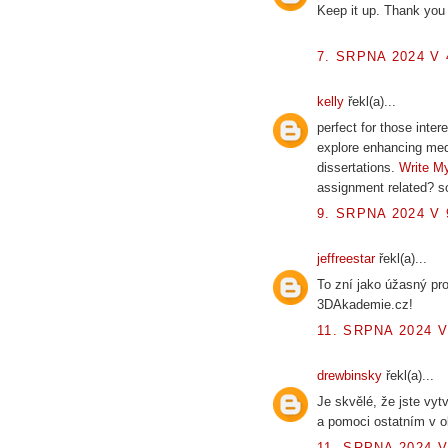
Keep it up. Thank you 
7. SRPNA 2024 V 
kelly
řekl(a)...
perfect for those inte
explore enhancing medic
dissertations.
Write M
assignment related? so
9. SRPNA 2024 V 
jeffreestar
řekl(a)...
To zní jako úžasný pro
3DAkademie.cz!
11. SRPNA 2024 V
drewbinsky
řekl(a)...
Je skvělé, že jste vyt
a pomoci ostatním v o
11. SRPNA 2024 V