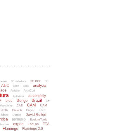
3D PDF
demie
3D ovladače
3D
AEC
analýza
akce
Alias
mace
Arduino
ArchiCad
tura
automobily
Autodesk
Brazil
Bongo
M
blog
C#
CAM
CAM
CAE
řevodníky
CATIA
Class A
Clayoo
CNC
David Rutten
článek
Datakit
ýroba
EvoluteTools
DIMENSIO
export
FEA
FabLab
 historie
Flamingo
Flamingo 2.0