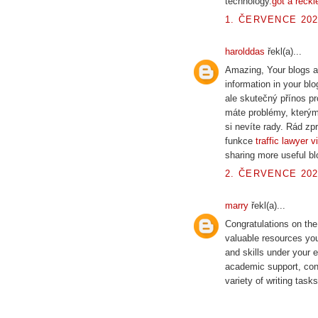
technology.
got a reckle
1. ČERVENCE 202
harolddas
řekl(a)...
Amazing, Your blogs are
information in your bl
ale skutečný přínos pr
máte problémy, kterým
si nevíte rady. Rád z
funkce
traffic lawyer v
sharing more useful blo
2. ČERVENCE 202
marry
řekl(a)...
Congratulations on the
valuable resources yo
and skills under your e
academic support, cons
variety of writing tasks