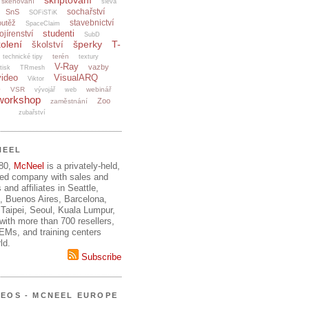
skriptování
skenování
sleva
sochařství
SnS
SOFiSTiK
stavebnictví
outěž
SpaceClaim
studenti
ojírenství
SubD
olení
šperky
T-
školství
terén
technické tipy
textury
V-Ray
vazby
tisk
TRmesh
video
VisualARQ
Viktor
e
VSR
webinář
vývojář
web
workshop
Zoo
zaměstnání
zubařství
NEEL
980,
McNeel
is a privately-held,
ed company with sales and
 and affiliates in Seattle,
, Buenos Aires, Barcelona,
Taipei, Seoul, Kuala Lumpur,
ith more than 700 resellers,
OEMs, and training centers
ld.
Subscribe
DEOS - MCNEEL EUROPE