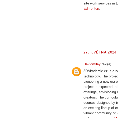
site work services in
Edmonton
.
27. KVĚTNA 2024 
Davidwilley
řekl(a)...
3DAkademie.cz is a new
technology. The projec
pioneering a new era o
project is expected t
offerings, envisioning 
creators. The curricu
courses designed by in
an exciting lineup of 
vibrant community of 