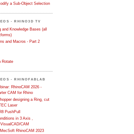
odify a Sub-Object Selection
DEOS - RHINO3D TV
ng and Knowledge Bases (all
tforms)
ons and Macros - Part 2
 Rotate
DEOS - RHINOFABLAB
binar: RhinoCAM 2026 -
rter CAM for Rhino
hopper designing a Ring, cut
TEC Laser
R8 PushPull
ditions in 3 Axis ,
 VisualCAD/CAM
n MecSoft RhinoCAM 2023