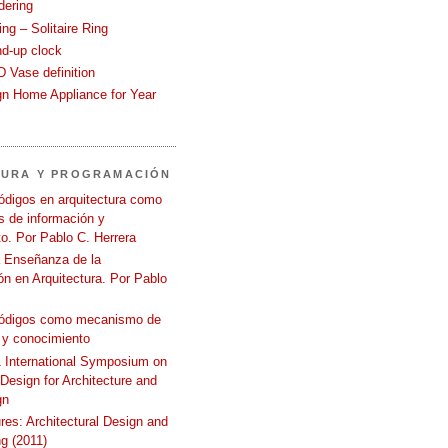
dering
ng – Solitaire Ring
nd-up clock
 Vase definition
gn Home Appliance for Year
TURA Y PROGRAMACIÓN
ódigos en arquitectura como
 de información y
o. Por Pablo C. Herrera
a Enseñanza de la
n en Arquitectura. Por Pablo
códigos como mecanismo de
 y conocimiento
International Symposium on
 Design for Architecture and
gn
ures: Architectural Design and
g (2011)