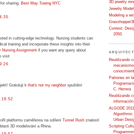
3D jewelry ren
for sharing.
Best Way Towing NYC
Jewelry Modeli
Modeling a wi
4:35
Grasshopper3D
Contest: Desi
2050.
rested in cutting-edge technology. Nursing students can
al training and incorporate these insights into their
y Nursing Assignment
if you want any query about
ARQUITEC
 visit
Reutilizando c
9:26
mecanismos
conocimient
Patrones en l
Programació
jekt! Gratuluji k
that's not my neighbor
spuštění
C. Herrera
Reutilizando 
 19:52
información
ALGODE 2011 
Algorithmic
Urban Desi
vořil platformu zaměřenou na sdílení
Tunnel Rush
znalostí
Scripting Cult
blasti 3D modelování a Rhina.
Programmin
 19:57