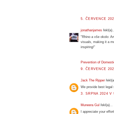
5. ČERVENCE 202
jonathanjames
řekl(a)..
"Rhino a vše okolo: An
visuals, making it a mu
inspiring!"
Prevention of Domesti
9. ČERVENCE 202
Jack The Ripper
řekl(a
We provide best legal
3. SRPNA 2024 V 
Muneera Gul
řekl(a)...
I appreciate your effor