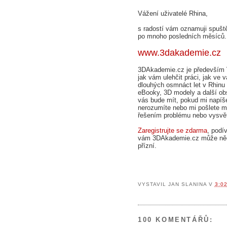
Vážení uživatelé Rhina,
s radostí vám oznamuji spuště
po mnoho posledních měsíců
www.3dakademie.cz
3DAkademie.cz je především 
jak vám ulehčit práci, jak ve 
dlouhých osmnáct let v Rhinu 
eBooky, 3D modely a další obs
vás bude mít, pokud mi napíš
nerozumíte nebo mi pošlete mo
řešením problému nebo vysvět
Zaregistrujte se zdarma
, podí
vám 3DAkademie.cz může něco 
přízní.
VYSTAVIL
JAN SLANINA
V
3:0
100 KOMENTÁŘŮ: