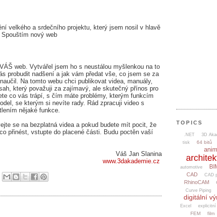
ní velkého a srdečního projektu, který jsem nosil v hlavě
. Spouštím nový web
VÁŠ web. Vytvářel jsem ho s neustálou myšlenkou na to
vás probudit nadšení a jak vám předat vše, co jsem se za
naučil. Na tomto webu chci publikovat videa, manuály,
ah, který považuji za zajímavý, ale skutečný přínos pro
ete co vás trápí, s čím máte problémy, kterým funkcím
del, se kterým si nevíte rady. Rád zpracuji video s
lením nějaké funkce.
TOPICS
vejte se na bezplatná videa a pokud budete mít pocit, že
přinést, vstupte do placené části. Budu poctěn vaší
.NET
3D Aka
64 bitů
tisk
ani
Váš Jan Slanina
architek
www.3dakademie.cz
BI
automotive
CAD
CAD p
2
RhinoCAM
Curve Piping
digitální v
Excel
explicitní
FEM
film