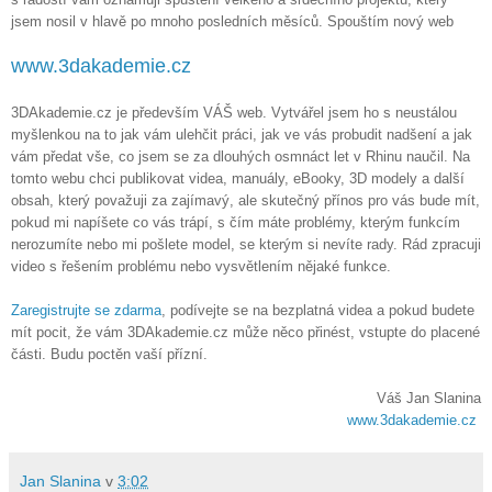
jsem nosil v hlavě po mnoho posledních měsíců. Spouštím nový web
www.3dakademie.cz
3DAkademie.cz je především VÁŠ web. Vytvářel jsem ho s neustálou
myšlenkou na to jak vám ulehčit práci, jak ve vás probudit nadšení a jak
vám předat vše, co jsem se za dlouhých osmnáct let v Rhinu naučil. Na
tomto webu chci publikovat videa, manuály, eBooky, 3D modely a další
obsah, který považuji za zajímavý, ale skutečný přínos pro vás bude mít,
pokud mi napíšete co vás trápí, s čím máte problémy, kterým funkcím
nerozumíte nebo mi pošlete model, se kterým si nevíte rady. Rád zpracuji
video s řešením problému nebo vysvětlením nějaké funkce.
Zaregistrujte se zdarma
, podívejte se na bezplatná videa a pokud budete
mít pocit, že vám 3DAkademie.cz může něco přinést, vstupte do placené
části. Budu poctěn vaší přízní.
Váš Jan Slanina
www.3dakademie.cz
Jan Slanina
v
3:02