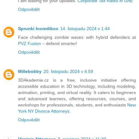
I am waiting for your updates.
Corporate Tax Rates in UAE
Odpovědět
Sprunki Incredibox
14. listopadu 2024 v 1:44
Face challenging zombie waves with hybrid defenders at
PVZ Fusion
– defend smarter!
Odpovědět
Millebobby
20. listopadu 2024 v 4:59
3DAkademie.cz is a free, inclusive initiative offering
accessible education in 3D technology, including modeling,
animation, printing, and virtual reality. It caters to beginners
and advanced learners, offering resources, courses, and
workshops for professionals, students, and enthusiasts
New
York NY Divorce Attorneys
.
Odpovědět
Virginia Attorneys
3. prosince 2024 v 11:30