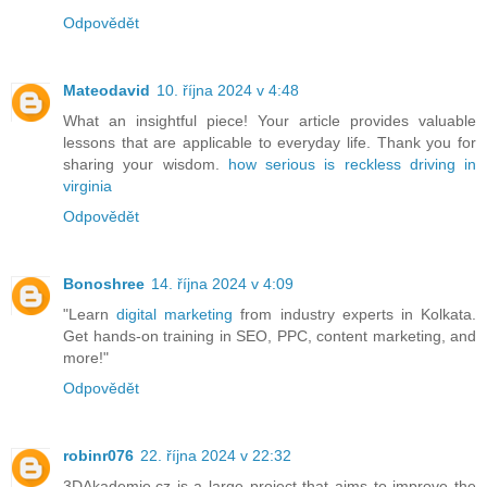
Odpovědět
Mateodavid
10. října 2024 v 4:48
What an insightful piece! Your article provides valuable
lessons that are applicable to everyday life. Thank you for
sharing your wisdom.
how serious is reckless driving in
virginia
Odpovědět
Bonoshree
14. října 2024 v 4:09
"Learn
digital marketing
from industry experts in Kolkata.
Get hands-on training in SEO, PPC, content marketing, and
more!"
Odpovědět
robinr076
22. října 2024 v 22:32
3DAkademie.cz is a large project that aims to improve the