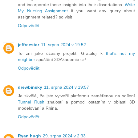
and incorporate these insights into their dissertations.
Write
My Nursing Assignment
if you want any query about
assignment related? so visit
Odpovědět
jeffreestar
11. srpna 2024 v 19:52
To zní jako úžasný projekt! Gratuluji k
that's not my
neighbor
spuštění 3DAkademie.cz!
Odpovědět
drewbinsky
11. srpna 2024 v 19:57
Je skvělé, že jste vytvořil platformu zaměřenou na sdílení
Tunnel Rush
znalostí a pomoci ostatním v oblasti 3D
modelování a Rhina.
Odpovědět
Ryan hugh
29. srpna 2024 v 2:33