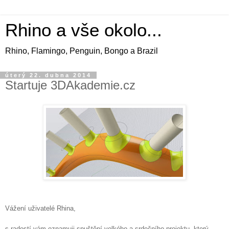
Rhino a vše okolo...
Rhino, Flamingo, Penguin, Bongo a Brazil
úterý 22. dubna 2014
Startuje 3DAkademie.cz
Vážení uživatelé Rhina,
s radostí vám oznamuji spuštění velkého a srdečního projektu, který