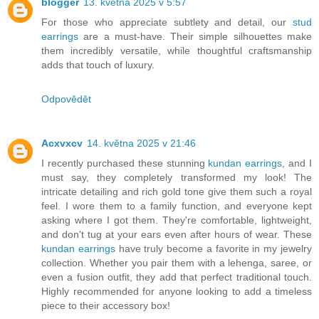
blogger
13. května 2025 v 5:57
For those who appreciate subtlety and detail, our
stud
earrings
are a must-have. Their simple silhouettes make
them incredibly versatile, while thoughtful craftsmanship
adds that touch of luxury.
Odpovědět
Acxvxcv
14. května 2025 v 21:46
I recently purchased these stunning
kundan earrings
, and I
must say, they completely transformed my look! The
intricate detailing and rich gold tone give them such a royal
feel. I wore them to a family function, and everyone kept
asking where I got them. They're comfortable, lightweight,
and don't tug at your ears even after hours of wear. These
kundan earrings
have truly become a favorite in my jewelry
collection. Whether you pair them with a lehenga, saree, or
even a fusion outfit, they add that perfect traditional touch.
Highly recommended for anyone looking to add a timeless
piece to their accessory box!