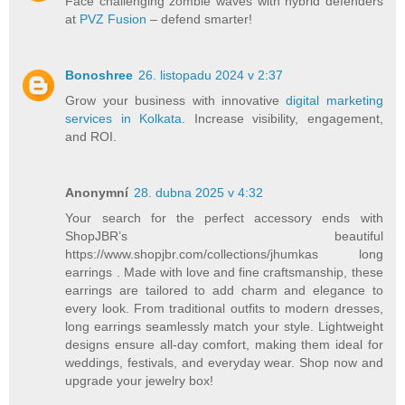
Face challenging zombie waves with hybrid defenders
at
PVZ Fusion
– defend smarter!
Bonoshree
26. listopadu 2024 v 2:37
Grow your business with innovative
digital marketing
services in Kolkata
. Increase visibility, engagement,
and ROI.
Anonymní
28. dubna 2025 v 4:32
Your search for the perfect accessory ends with
ShopJBR’s beautiful
https://www.shopjbr.com/collections/jhumkas long
earrings . Made with love and fine craftsmanship, these
earrings are tailored to add charm and elegance to
every look. From traditional outfits to modern dresses,
long earrings seamlessly match your style. Lightweight
designs ensure all-day comfort, making them ideal for
weddings, festivals, and everyday wear. Shop now and
upgrade your jewelry box!