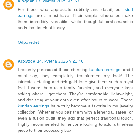
blogger
13. května 2025 v 5:57
For those who appreciate subtlety and detail, our
stud
earrings
are a must-have. Their simple silhouettes make
them incredibly versatile, while thoughtful craftsmanship
adds that touch of luxury.
Odpovědět
Acxvxcv
14. května 2025 v 21:46
I recently purchased these stunning
kundan earrings
, and I
must say, they completely transformed my look! The
intricate detailing and rich gold tone give them such a royal
feel. I wore them to a family function, and everyone kept
asking where I got them. They're comfortable, lightweight,
and don't tug at your ears even after hours of wear. These
kundan earrings
have truly become a favorite in my jewelry
collection. Whether you pair them with a lehenga, saree, or
even a fusion outfit, they add that perfect traditional touch.
Highly recommended for anyone looking to add a timeless
piece to their accessory box!