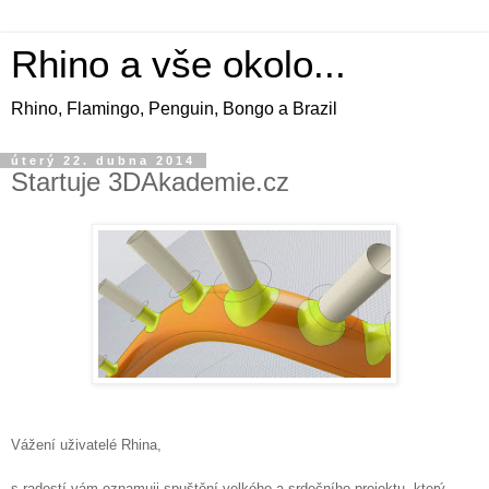
Rhino a vše okolo...
Rhino, Flamingo, Penguin, Bongo a Brazil
úterý 22. dubna 2014
Startuje 3DAkademie.cz
Vážení uživatelé Rhina,
s radostí vám oznamuji spuštění velkého a srdečního projektu, který