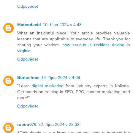
Odpovědět
Mateodavid
10. října 2024 v 4:48
What an insightful piece! Your article provides valuable
lessons that are applicable to everyday life. Thank you for
sharing your wisdom.
how serious is reckless driving in
virginia
Odpovědět
Bonoshree
14. října 2024 v 4:09
"Learn
digital marketing
from industry experts in Kolkata.
Get hands-on training in SEO, PPC, content marketing, and
more!"
Odpovědět
robinr076
22. října 2024 v 22:32
3DAkademie.cz is a large project that aims to improve the