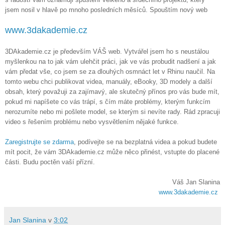
jsem nosil v hlavě po mnoho posledních měsíců. Spouštím nový web
www.3dakademie.cz
3DAkademie.cz je především VÁŠ web. Vytvářel jsem ho s neustálou
myšlenkou na to jak vám ulehčit práci, jak ve vás probudit nadšení a jak
vám předat vše, co jsem se za dlouhých osmnáct let v Rhinu naučil. Na
tomto webu chci publikovat videa, manuály, eBooky, 3D modely a další
obsah, který považuji za zajímavý, ale skutečný přínos pro vás bude mít,
pokud mi napíšete co vás trápí, s čím máte problémy, kterým funkcím
nerozumíte nebo mi pošlete model, se kterým si nevíte rady. Rád zpracuji
video s řešením problému nebo vysvětlením nějaké funkce.
Zaregistrujte se zdarma
, podívejte se na bezplatná videa a pokud budete
mít pocit, že vám 3DAkademie.cz může něco přinést, vstupte do placené
části. Budu poctěn vaší přízní.
Váš Jan Slanina
www.3dakademie.cz
Jan Slanina
v
3:02