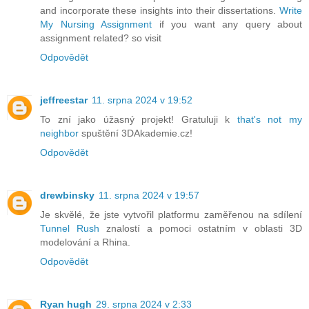
and incorporate these insights into their dissertations.
Write
My Nursing Assignment
if you want any query about
assignment related? so visit
Odpovědět
jeffreestar
11. srpna 2024 v 19:52
To zní jako úžasný projekt! Gratuluji k
that's not my
neighbor
spuštění 3DAkademie.cz!
Odpovědět
drewbinsky
11. srpna 2024 v 19:57
Je skvělé, že jste vytvořil platformu zaměřenou na sdílení
Tunnel Rush
znalostí a pomoci ostatním v oblasti 3D
modelování a Rhina.
Odpovědět
Ryan hugh
29. srpna 2024 v 2:33