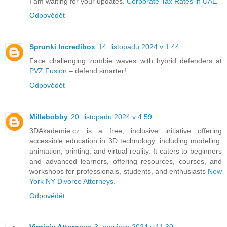
I am waiting for your updates.
Corporate Tax Rates in UAE
Odpovědět
Sprunki Incredibox
14. listopadu 2024 v 1:44
Face challenging zombie waves with hybrid defenders at
PVZ Fusion
– defend smarter!
Odpovědět
Millebobby
20. listopadu 2024 v 4:59
3DAkademie.cz is a free, inclusive initiative offering
accessible education in 3D technology, including modeling,
animation, printing, and virtual reality. It caters to beginners
and advanced learners, offering resources, courses, and
workshops for professionals, students, and enthusiasts
New
York NY Divorce Attorneys
.
Odpovědět
Virginia Attorneys
3. prosince 2024 v 11:30