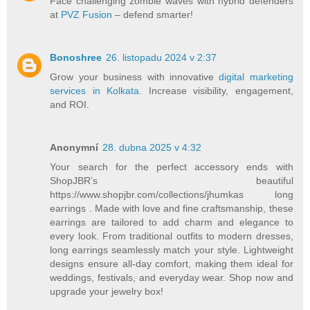
Face challenging zombie waves with hybrid defenders
at
PVZ Fusion
– defend smarter!
Bonoshree
26. listopadu 2024 v 2:37
Grow your business with innovative
digital marketing
services in Kolkata
. Increase visibility, engagement,
and ROI.
Anonymní
28. dubna 2025 v 4:32
Your search for the perfect accessory ends with
ShopJBR’s beautiful
https://www.shopjbr.com/collections/jhumkas long
earrings . Made with love and fine craftsmanship, these
earrings are tailored to add charm and elegance to
every look. From traditional outfits to modern dresses,
long earrings seamlessly match your style. Lightweight
designs ensure all-day comfort, making them ideal for
weddings, festivals, and everyday wear. Shop now and
upgrade your jewelry box!