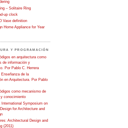
dering
ng – Solitaire Ring
nd-up clock
 Vase definition
gn Home Appliance for Year
TURA Y PROGRAMACIÓN
ódigos en arquitectura como
 de información y
o. Por Pablo C. Herrera
a Enseñanza de la
n en Arquitectura. Por Pablo
códigos como mecanismo de
 y conocimiento
International Symposium on
 Design for Architecture and
gn
ures: Architectural Design and
g (2011)