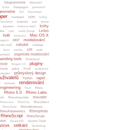
fotogrammetrie
o
frézování
Galapagos
fyzika
generativní
geometrie
GIS
Grasshoper
per
hardware
HDRI
hračky
Inventor
.Simulation
ipad
iphone
knihy
keyshot
knihovna bloků
Ledas
jina
Labs
Lands Design
Mac OS X
lodě
lokalizace
modelování
MKP
agazín
nábytek
nástroje
raky bodů
nXt
Neon
novinky
obalit
organické modelování
uvnictví
paneling tools
Paracloud
pluginy
čnost
Penguin 2.0
ntools
práce
Pro/E
produktový
průmyslový design
amování
uživatelů
rapid
Python
renderování
g
recenze
engineering
Rhino
Revit
Rhino 5.0
Rhino Labs
RhinoBIM
Air
RhinoAssembly
RhinoDirect
Rhinoceros
RhinoCity
RhinoMembrane
RhinoJewel
Rhinophoto
RhinoParametrics
RhinoScript
RhinoTerrain
obot
Section Tools
Savanna3D
setkání
alíček
ShrinkWrap