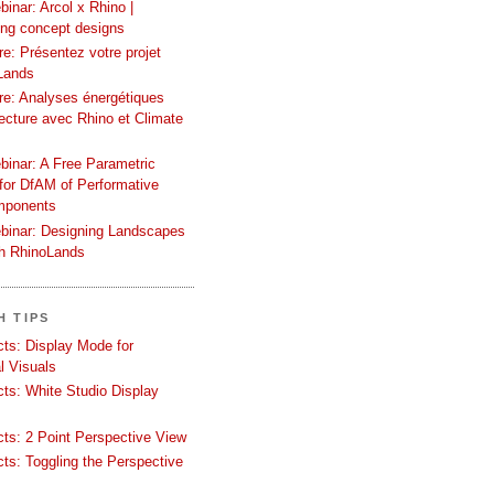
inar: Arcol x Rhino |
ing concept designs
e: Présentez votre projet
Lands
re: Analyses énergétiques
tecture avec Rhino et Climate
binar: A Free Parametric
or DfAM of Performative
mponents
binar: Designing Landscapes
th RhinoLands
H TIPS
ects: Display Mode for
l Visuals
ects: White Studio Display
ects: 2 Point Perspective View
ects: Toggling the Perspective