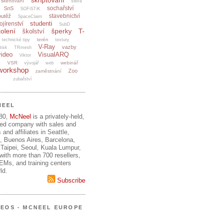
skriptování
skenování
sleva
sochařství
SnS
SOFiSTiK
stavebnictví
outěž
SpaceClaim
studenti
ojírenství
SubD
olení
šperky
T-
školství
terén
technické tipy
textury
V-Ray
vazby
tisk
TRmesh
video
VisualARQ
Viktor
e
VSR
webinář
vývojář
web
workshop
Zoo
zaměstnání
zubařství
NEEL
980,
McNeel
is a privately-held,
ed company with sales and
 and affiliates in Seattle,
, Buenos Aires, Barcelona,
Taipei, Seoul, Kuala Lumpur,
ith more than 700 resellers,
OEMs, and training centers
ld.
Subscribe
DEOS - MCNEEL EUROPE