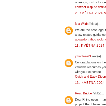
offerings, instructor c
contract dispute defini
2. KVĚTNA 2024 V
Mia Wilde
řekl(a)...
We are the best legal
a law-related guidance
abogado tráfico rockin
11. KVĚTNA 2024 
johnblaze21
řekl(a)...
Congratulations on th
valuable resources you
with your expertise.
Quick and Easy Divor
13. KVĚTNA 2024 
Road Bridge
řekl(a)...
Dear Rhino users, I am
project that I have be