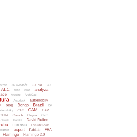
3D PDF
demie
3D ovladače
3D
AEC
analýza
akce
Alias
mace
Arduino
ArchiCad
tura
automobily
Autodesk
Brazil
Bongo
M
blog
C#
CAM
CAM
CAE
řevodníky
CATIA
Class A
Clayoo
CNC
David Rutten
článek
Datakit
ýroba
EvoluteTools
DIMENSIO
export
FEA
FabLab
 historie
Flamingo
Flamingo 2.0