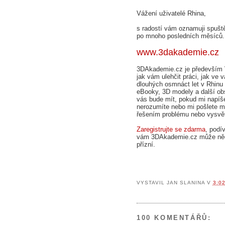
Vážení uživatelé Rhina,
s radostí vám oznamuji spuště
po mnoho posledních měsíců
www.3dakademie.cz
3DAkademie.cz je především 
jak vám ulehčit práci, jak ve 
dlouhých osmnáct let v Rhinu 
eBooky, 3D modely a další obs
vás bude mít, pokud mi napíš
nerozumíte nebo mi pošlete mo
řešením problému nebo vysvět
Zaregistrujte se zdarma
, podí
vám 3DAkademie.cz může něco 
přízní.
VYSTAVIL
JAN SLANINA
V
3:0
100 KOMENTÁŘŮ: