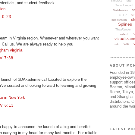
simulace
sítě
redentials, and student feedback.
Snow Leopard
tion
s
Solidworks
str
STEP
 0:23
šk
subdivision
Splines
TheaRender
veletrh
 team in Virginia region. Whenever and wherever you want
vizualizac
, Call us. We are always ready to help you
wiki
WIP
gham virginia
V 7:38
ABOUT MC
Founded in 1
employee-own
e launch of 3DAkademie.cz! Excited to explore the
support offices
've curated and looking forward to learning and growing
Boston, Miami
Rome, Tokyo, 
and Shanghai w
ce in New York
distributors, 
V 6:13
around the wor
 happy to announce the launch of a big and heartfelt
LATEST VI
en carrying in my head for many last months. For reliable