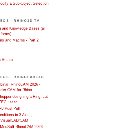
odify a Sub-Object Selection
DEOS - RHINO3D TV
ng and Knowledge Bases (all
tforms)
ons and Macros - Part 2
 Rotate
DEOS - RHINOFABLAB
binar: RhinoCAM 2026 -
rter CAM for Rhino
hopper designing a Ring, cut
TEC Laser
R8 PushPull
ditions in 3 Axis ,
 VisualCAD/CAM
n MecSoft RhinoCAM 2023