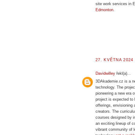
site work services in
Edmonton
.
27. KVĚTNA 2024 
Davidwilley
řekl(a)...
3DAkademie.cz is a new
technology. The projec
pioneering a new era o
project is expected t
offerings, envisioning 
creators. The curricu
courses designed by in
an exciting lineup of 
vibrant community of 