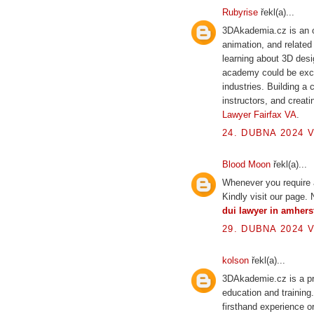
Rubyrise
řekl(a)...
3DAkademia.cz is an o
animation, and related 
learning about 3D des
academy could be excit
industries. Building a
instructors, and creat
Lawyer Fairfax VA
.
24. DUBNA 2024 V
Blood Moon
řekl(a)...
Whenever you require a
Kindly visit our page.
dui lawyer in amhers
29. DUBNA 2024 V
kolson
řekl(a)...
3DAkademie.cz is a pro
education and training
firsthand experience o