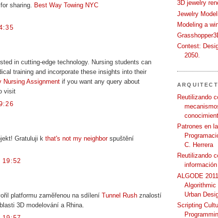
3D jewelry ren
for sharing.
Best Way Towing NYC
Jewelry Modeli
Modeling a wi
4:35
Grasshopper3D
Contest: Desi
2050.
rested in cutting-edge technology. Nursing students can
al training and incorporate these insights into their
y Nursing Assignment
if you want any query about
ARQUITEC
 visit
Reutilizando c
9:26
mecanismos
conocimient
Patrones en l
Programació
jekt! Gratuluji k
that's not my neighbor
spuštění
C. Herrera
Reutilizando 
 19:52
información
ALGODE 2011 
Algorithmic
Urban Desi
vořil platformu zaměřenou na sdílení
Tunnel Rush
znalostí
Scripting Cult
blasti 3D modelování a Rhina.
Programmin
 19:57