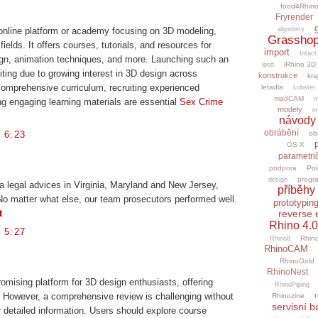
food4Rhin
Fryrender
algoritmy
nline platform or academy focusing on 3D modeling,
Grasshop
fields. It offers courses, tutorials, and resources for
import
Intact
ign, animation techniques, and more. Launching such an
iRhino 3D
ipod
ing due to growing interest in 3D design across
konstrukce
kra
 comprehensive curriculum, recruiting experienced
letadla
Lobster
madCAM
m
ing engaging learning materials are essential
Sex Crime
modely
m
návody
obrábění
 6:23
ob
OS X
parametri
podpora
Poi
progr
design
 legal advices in Virginia, Maryland and New Jersey,
příběhy 
 No matter what else, our team prosecutors performed well.
prototypin
reverse 
t
Rhino 4.0
 5:27
Rhino
Rhino8
RhinoCAM
RhinoGold
RhinoNest
mising platform for 3D design enthusiasts, offering
RhinoPiping
r
. However, a comprehensive review is challenging without
Rhinozine
servisní b
r detailed information. Users should explore course