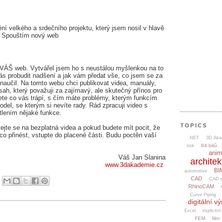
ní velkého a srdečního projektu, který jsem nosil v hlavě
. Spouštím nový web
VÁŠ web. Vytvářel jsem ho s neustálou myšlenkou na to
vás probudit nadšení a jak vám předat vše, co jsem se za
naučil. Na tomto webu chci publikovat videa, manuály,
ah, který považuji za zajímavý, ale skutečný přínos pro
ete co vás trápí, s čím máte problémy, kterým funkcím
del, se kterým si nevíte rady. Rád zpracuji video s
lením nějaké funkce.
TOPICS
vejte se na bezplatná videa a pokud budete mít pocit, že
přinést, vstupte do placené části. Budu poctěn vaší
.NET
3D Aka
64 bitů
tisk
ani
Váš Jan Slanina
architek
www.3dakademie.cz
BI
automotive
CAD
CAD p
2
RhinoCAM
Curve Piping
digitální v
Excel
explicitní
FEM
film