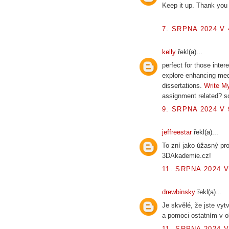
Keep it up. Thank you 
7. SRPNA 2024 V 
kelly
řekl(a)...
perfect for those inte
explore enhancing medic
dissertations.
Write M
assignment related? so
9. SRPNA 2024 V 
jeffreestar
řekl(a)...
To zní jako úžasný pro
3DAkademie.cz!
11. SRPNA 2024 V
drewbinsky
řekl(a)...
Je skvělé, že jste vyt
a pomoci ostatním v o
11. SRPNA 2024 V