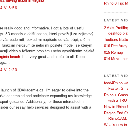
ss driving ticket in virginia
Rhino 8 Tip: M
4 V 3:56
LATEST VI
2 Axis Profili
 really good and informative. I got a lots of useful
desktop pla
ogs. 3D modely a další obsah, který považuji za zajímavý,
Toolbars Butt
o vás bude mít, pokud mi napíšete co vás trápí, s čím
 funkcím nerozumíte nebo mi pošlete model, se kterým
016 Rec Array
pracuji video s řešením problému nebo vysvětlením nějaké
015 Remap
irginia beach
. It is very great and useful to all. Keeps
014 Move then
gs,.,.
4 V 2:20
LATEST VI
food4Rhino we
Faster, Sma
 launch of 3DAkademie.cz! I'm eager to delve into the
Rhino + Grass
u've assembled and anticipate expanding my knowledge
with a TRO
xpert guidance. Additionally, for those interested in
New in Rhino 
ider our essay help services designed to assist with a
Region End Con
.
RhinoCAM,
What's new i