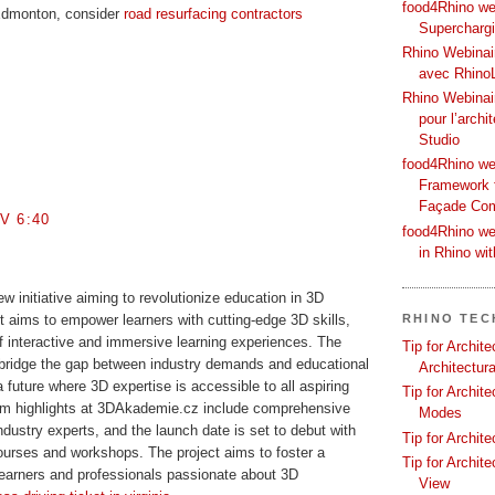
food4Rhino web
 Edmonton, consider
road resurfacing contractors
Supercharg
Rhino Webinair
avec Rhino
Rhino Webinai
pour l’archi
Studio
food4Rhino we
Framework f
Façade Co
V 6:40
food4Rhino we
in Rhino wi
 initiative aiming to revolutionize education in 3D
RHINO TEC
t aims to empower learners with cutting-edge 3D skills,
f interactive and immersive learning experiences. The
Tip for Archit
o bridge the gap between industry demands and educational
Architectura
a future where 3D expertise is accessible to all aspiring
Tip for Archit
lum highlights at 3DAkademie.cz include comprehensive
Modes
dustry experts, and the launch date is set to debut with
Tip for Archit
courses and workshops. The project aims to foster a
Tip for Archit
learners and professionals passionate about 3D
View