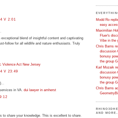
EVERYTHI
4 V 2:01
Modd Ro replie
easy access
Maximilian Hoh
.
Fluer's dis
 exceptional blend of insightful content and captivating
Vibe in the
st-follow for all wildlife and nature enthusiasts. Truly
Chris Barns re
discussion 
bonusy powi
the group 
c Violence Act New Jersey
Karl Mozaik re
4 V 23:49
discussion 
bonusy powi
the group 
)...
Chris Barns ad
 services in VA.
dui lawyer in amherst
GeometryB
9:12
RHINO3DHE
AND MORE.
ts to share your knowledge. This is excellent to share.