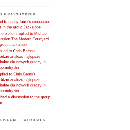
NG GRASSHOPPER
d to happy farrer's discussion
 in the group Jackalope
enzollern replied to Michael
cussion The Modern Courtyard
 group Jackalope
plied to Chris Barns's
Gdzie znaleźć najlepsze
talne dla nowych graczy in
GeometryBin
plied to Chris Barns's
Gdzie znaleźć najlepsze
talne dla nowych graczy in
GeometryBin
ded a discussion to the group
in
LP.COM - TUTORIALS
..