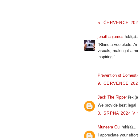
5. ČERVENCE 202
jonathanjames
řekl(a)..
"Rhino a vše okolo: An
visuals, making it a mu
inspiring!"
Prevention of Domesti
9. ČERVENCE 202
Jack The Ripper
řekl(a
We provide best legal
3. SRPNA 2024 V 
Muneera Gul
řekl(a)...
I appreciate your effor