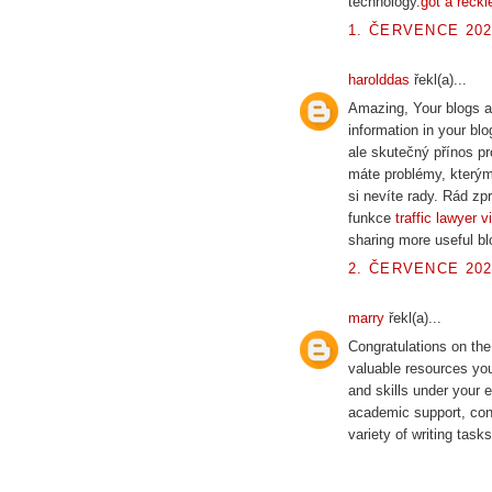
technology.
got a reckle
1. ČERVENCE 202
harolddas
řekl(a)...
Amazing, Your blogs are
information in your bl
ale skutečný přínos pr
máte problémy, kterým
si nevíte rady. Rád z
funkce
traffic lawyer v
sharing more useful blo
2. ČERVENCE 202
marry
řekl(a)...
Congratulations on the
valuable resources yo
and skills under your e
academic support, cons
variety of writing tasks