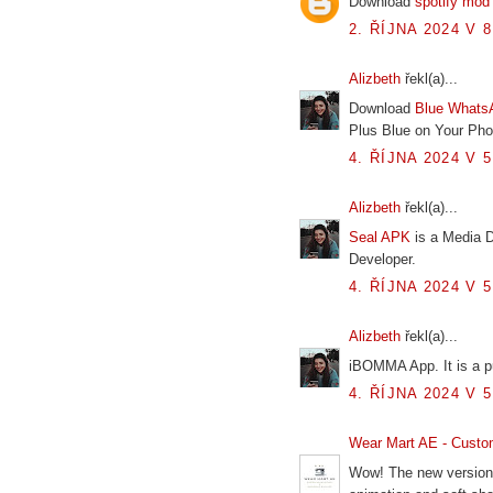
Download
spotify mod
2. ŘÍJNA 2024 V 8
Alizbeth
řekl(a)...
Download
Blue Whats
Plus Blue on Your Phon
4. ŘÍJNA 2024 V 5
Alizbeth
řekl(a)...
Seal APK
is a Media 
Developer.
4. ŘÍJNA 2024 V 5
Alizbeth
řekl(a)...
iBOMMA App. It is a p
4. ŘÍJNA 2024 V 5
Wear Mart AE - Custo
Wow! The new version 