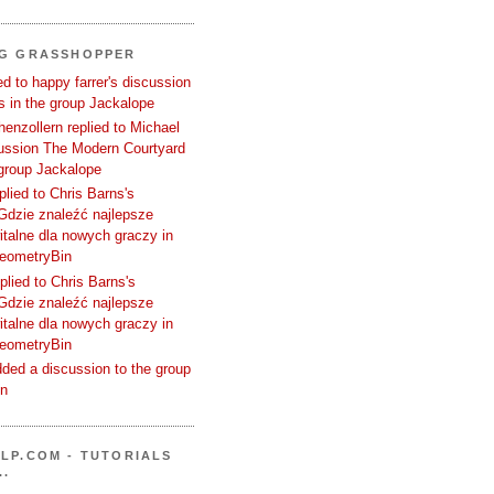
NG GRASSHOPPER
d to happy farrer's discussion
 in the group Jackalope
enzollern replied to Michael
cussion The Modern Courtyard
 group Jackalope
plied to Chris Barns's
Gdzie znaleźć najlepsze
talne dla nowych graczy in
GeometryBin
plied to Chris Barns's
Gdzie znaleźć najlepsze
talne dla nowych graczy in
GeometryBin
ded a discussion to the group
in
LP.COM - TUTORIALS
..