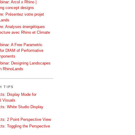
inar: Arcol x Rhino |
ing concept designs
e: Présentez votre projet
Lands
re: Analyses énergétiques
tecture avec Rhino et Climate
binar: A Free Parametric
or DfAM of Performative
mponents
binar: Designing Landscapes
th RhinoLands
H TIPS
ects: Display Mode for
l Visuals
ects: White Studio Display
ects: 2 Point Perspective View
ects: Toggling the Perspective