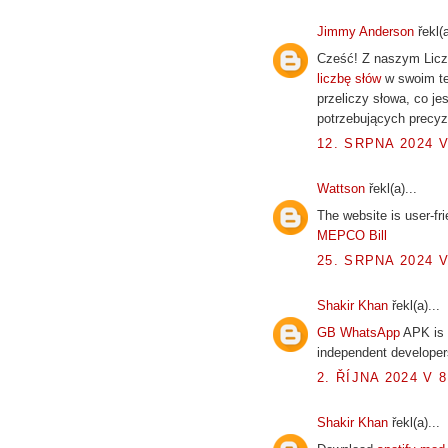
Jimmy Anderson
řekl(a
Cześć! Z naszym Liczn
liczbę słów
w swoim te
przeliczy słowa, co jes
potrzebujących precyz
12. SRPNA 2024 V
Wattson
řekl(a)...
The website is user-fri
MEPCO Bill
25. SRPNA 2024 V
Shakir Khan
řekl(a)...
GB WhatsApp
APK is 
independent developer
2. ŘÍJNA 2024 V 8
Shakir Khan
řekl(a)...