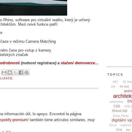
Rhino, software pro virtuální realitu, který je určený
hitektům. Mezi nové funkce patří:
se
 čase v režimu Camera Matching
reálném čase pro vstup z kamery
atelských značek
odrobnosti
(nutnost registrace) a
stažení demoverze
...
6
TOPICS
ALIZACE
.NET
3D Aka
64 bitů
tisk
ani
architek
BI
automotive
CAD
CAD p
RhinoCAM
ha información útil, lo apoyo. Encontré la página
Curve Piping
/spotify-premium/
también tiene artículos similares, muy
digitální v
Excel
explicitní
FEM
film