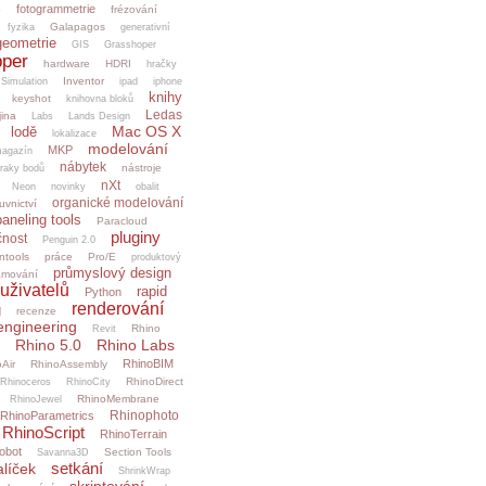
fotogrammetrie
o
frézování
Galapagos
fyzika
generativní
geometrie
GIS
Grasshoper
per
hardware
HDRI
hračky
Inventor
.Simulation
ipad
iphone
knihy
keyshot
knihovna bloků
Ledas
jina
Labs
Lands Design
Mac OS X
lodě
lokalizace
modelování
MKP
agazín
nábytek
nástroje
raky bodů
nXt
Neon
novinky
obalit
organické modelování
uvnictví
paneling tools
Paracloud
pluginy
čnost
Penguin 2.0
ntools
práce
Pro/E
produktový
průmyslový design
amování
uživatelů
rapid
Python
renderování
g
recenze
engineering
Rhino
Revit
Rhino 5.0
Rhino Labs
RhinoBIM
Air
RhinoAssembly
RhinoDirect
Rhinoceros
RhinoCity
RhinoMembrane
RhinoJewel
Rhinophoto
RhinoParametrics
RhinoScript
RhinoTerrain
obot
Section Tools
Savanna3D
setkání
alíček
ShrinkWrap