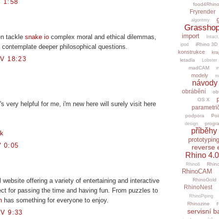
 1:58
food4Rhin
Fryrender
algoritmy
Grasshop
import
en tackle
snake io
complex moral and ethical dilemmas,
Intact
iRhino 3D
ipod
 contemplate deeper philosophical questions.
konstrukce
kra
V 18:23
letadla
Lobster
madCAM
m
modely
m
návody
obrábění
ob
OS X
's very helpful for me, i'm new here will surely visit here
parametri
podpora
Poi
progr
design
příběhy 
uk
prototypin
 0:05
reverse 
Rhino 4.0
Rhino
Rhino8
RhinoCAM
l website offering a variety of entertaining and interactive
RhinoGold
RhinoNest
fect for passing the time and having fun. From puzzles to
RhinoPiping
n
has something for everyone to enjoy.
r
Rhinozine
servisní b
V 9:33