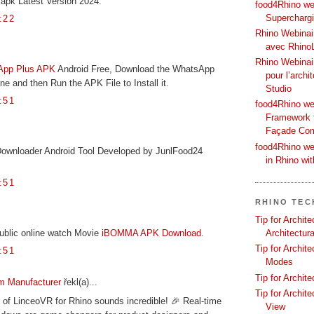
apk Latest Version 2024.
food4Rhino web
Supercharg
:22
Rhino Webinair
avec Rhino
Rhino Webinai
App Plus APK
Android Free, Download the WhatsApp
pour l’archi
e and then Run the APK File to Install it.
Studio
:51
food4Rhino we
Framework f
Façade Co
food4Rhino we
Downloader Android Tool Developed by JunlFood24
in Rhino wi
:51
RHINO TEC
Tip for Archit
ublic online watch Movie
iBOMMA APK Download
.
Architectura
Tip for Archit
:51
Modes
Tip for Archit
m Manufacturer
řekl(a)...
Tip for Archit
of LinceoVR for Rhino sounds incredible! 🎉 Real-time
View