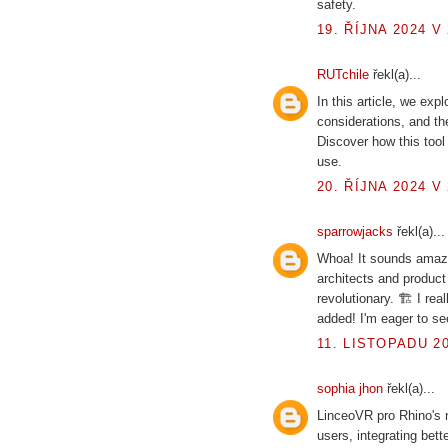
safety.
19. ŘÍJNA 2024 V 
RUTchile
řekl(a)...
In this article, we exp
considerations, and the
Discover how this tool
use.
20. ŘÍJNA 2024 V 
sparrowjacks
řekl(a)...
Whoa! It sounds amazi
architects and product
revolutionary. 🏗 I re
added! I'm eager to see
11. LISTOPADU 20
sophia jhon
řekl(a)...
LinceoVR pro Rhino's n
users, integrating bett