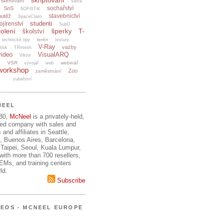
skriptování
skenování
sleva
sochařství
SnS
SOFiSTiK
stavebnictví
outěž
SpaceClaim
studenti
ojírenství
SubD
olení
šperky
T-
školství
terén
technické tipy
textury
V-Ray
vazby
tisk
TRmesh
video
VisualARQ
Viktor
e
VSR
webinář
vývojář
web
workshop
Zoo
zaměstnání
zubařství
NEEL
980,
McNeel
is a privately-held,
ed company with sales and
 and affiliates in Seattle,
, Buenos Aires, Barcelona,
Taipei, Seoul, Kuala Lumpur,
ith more than 700 resellers,
OEMs, and training centers
ld.
Subscribe
DEOS - MCNEEL EUROPE