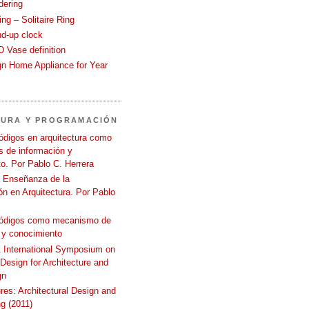
dering
ng – Solitaire Ring
nd-up clock
 Vase definition
gn Home Appliance for Year
TURA Y PROGRAMACIÓN
ódigos en arquitectura como
 de información y
o. Por Pablo C. Herrera
a Enseñanza de la
n en Arquitectura. Por Pablo
códigos como mecanismo de
 y conocimiento
International Symposium on
 Design for Architecture and
gn
ures: Architectural Design and
g (2011)