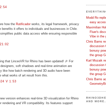
2:54
EVERYTHI
Modd Ro replie
easy access
lore how the
Rutificador
works, its legal framework, privacy
Maximilian Hoh
 benefits it offers to individuals and businesses in Chile.
Fluer's dis
 simplifies public data access while ensuring responsible
Vibe in the
Chris Barns re
21:02
discussion 
bonusy powi
the group 
Karl Mozaik re
ng that LinceoVR for Rhino has been updated! 🎉 For
discussion 
 designers, soft shadows and real-time animation are
bonusy powi
ally like how batch rendering and 3D audio have been
the group 
 what works of art result from this.
Chris Barns ad
24 V 1:53
GeometryB
RHINO3DHE
ew version enhances real-time 3D visualization for Rhino
AND MORE.
er rendering and VR compatibility. Its features support