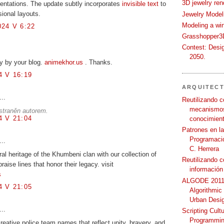
3D jewelry ren
entations. The update subtly incorporates
invisible text
to
sional layouts.
Jewelry Modeli
Modeling a wi
24 V 6:22
Grasshopper3D
Contest: Desi
2050.
y by your blog.
animekhor.us
. Thanks.
 V 16:19
ARQUITEC
...
Reutilizando c
mecanismos
straněn autorem.
 V 21:04
conocimient
Patrones en l
Programació
...
C. Herrera
ral heritage of the Khumbeni clan with our collection of
Reutilizando 
raise lines that honor their legacy. visit
información
s
ALGODE 2011 
 V 21:05
Algorithmic
Urban Desi
...
Scripting Cult
Programmin
reative police team names that reflect unity, bravery, and