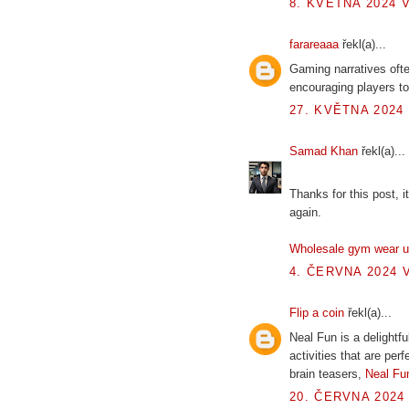
8. KVĚTNA 2024 V
farareaaa
řekl(a)...
Gaming narratives oft
encouraging players to
27. KVĚTNA 2024 
Samad Khan
řekl(a)...
Thanks for this post, it
again.
Wholesale gym wear 
4. ČERVNA 2024 V
Flip a coin
řekl(a)...
Neal Fun is a delightfu
activities that are per
brain teasers,
Neal Fu
20. ČERVNA 2024 