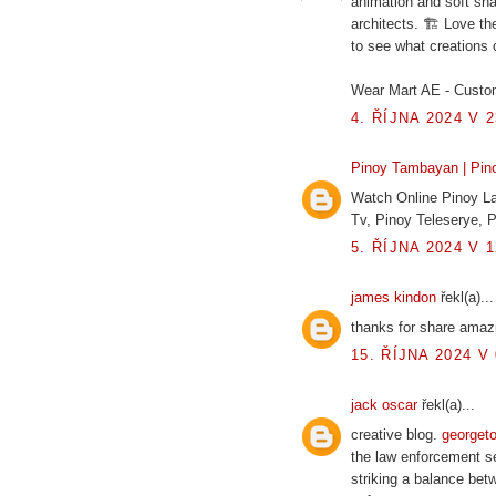
animation and soft sh
architects. 🏗️ Love th
to see what creations
Wear Mart AE - Custo
4. ŘÍJNA 2024 V 2
Pinoy Tambayan | Pino
Watch Online Pinoy La
Tv, Pinoy Teleserye,
5. ŘÍJNA 2024 V 1
james kindon
řekl(a)...
thanks for share amazi
15. ŘÍJNA 2024 V 
jack oscar
řekl(a)...
creative blog.
georget
the law enforcement sec
striking a balance betw