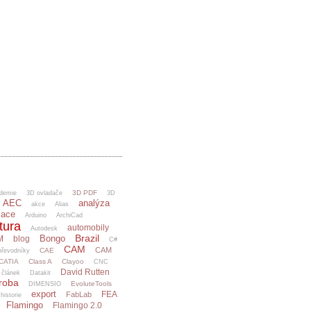
3D PDF
demie
3D ovladače
3D
AEC
analýza
akce
Alias
mace
Arduino
ArchiCad
tura
automobily
Autodesk
Brazil
Bongo
M
blog
C#
CAM
CAM
CAE
řevodníky
CATIA
Class A
Clayoo
CNC
David Rutten
článek
Datakit
ýroba
EvoluteTools
DIMENSIO
export
FEA
FabLab
 historie
Flamingo
Flamingo 2.0