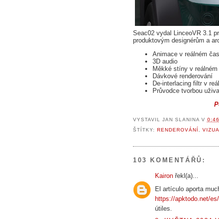
Seac02 vydal LinceoVR 3.1 pro 
produktovým designérům a arc
Animace v reálném ča
3D audio
Měkké stíny v reálném
Dávkové renderování
De-interlacing filtr v 
Průvodce tvorbou uživ
P
VYSTAVIL
JAN SLANINA
V
0:4
ŠTÍTKY:
RENDEROVÁNÍ
,
VIZU
103 KOMENTÁŘŮ:
Kairon
řekl(a)...
El artículo aporta muc
https://apktodo.net/es
útiles.