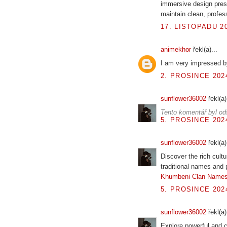
immersive design pres
maintain clean, profes
17. LISTOPADU 20
animekhor
řekl(a)...
I am very impressed b
2. PROSINCE 2024
sunflower36002
řekl(a)
Tento komentář byl od
5. PROSINCE 2024
sunflower36002
řekl(a)
Discover the rich cultu
traditional names and p
Khumbeni Clan Name
5. PROSINCE 2024
sunflower36002
řekl(a)
Explore powerful and c