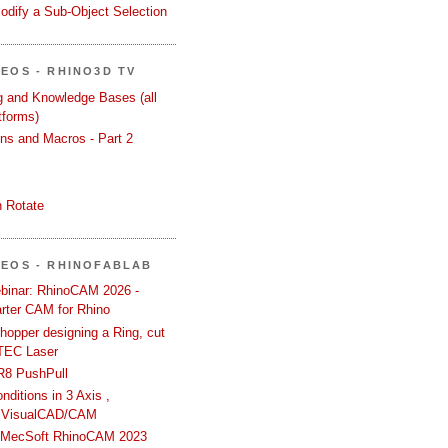
odify a Sub-Object Selection
DEOS - RHINO3D TV
ng and Knowledge Bases (all
tforms)
ons and Macros - Part 2
 Rotate
DEOS - RHINOFABLAB
binar: RhinoCAM 2026 -
rter CAM for Rhino
hopper designing a Ring, cut
TEC Laser
R8 PushPull
ditions in 3 Axis ,
 VisualCAD/CAM
n MecSoft RhinoCAM 2023