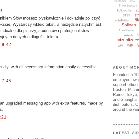
simulace
sítě
Snow Leopard
)...
s
Solidworks
str
STEP
ikiem Słów możesz błyskawicznie i dokładnie policzyć
šk
subdivision
kście. Wystarczy wkleić tekst, a narzędzie natychmiast
Splines
t idealne dla pisarzy, studentów i profesjonalistów
TheaRender
veletrh
yjnych danych o długości tekstu.
vizualizac
 9:42
wiki
WIP
endly, with all necessary information easily accessible.
ABOUT MC
Founded in 1
employee-own
 7:45
support offices
Boston, Miami
Rome, Tokyo, 
and Shanghai w
an upgraded messaging app with extra features, made by
distributors, 
s.
around the wor
:21
LATEST VI