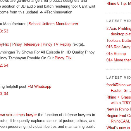
adows are game-changers for product designers and
Rhino 8 Tip: M
e addition of 3D audio and batch rendering too! Can't wait
 come from this update! 🔥 #TechInnovation
LATEST VI
m Manufacturer |
School Uniform Manufacturer
2 Axis Profili
3:53
desktop pla
Toolbars Butt
yFlix | Pinoy Teleserye | Pinoy TV Replay
řekl(a)...
016 Rec Array
mbingan Tv Shows For All Episode In HD Quality Pinoy
015 Remap
 Pinoy Tambayan Provide On Our
Pinoy Flix
.
014 Move then
2:54
LATEST VI
food4Rhino we
ng helpfull post
FM Whatsapp
Faster, Sma
0:04
Rhino + Grass
with a TRO
New in Rhino 
own sex crimes lawyer
the function of defense lawyers in
Region End Con
tor. It frequently explores issues of justice, ethics, and
RhinoCAM,
een preserving individual liberties and maintaining public
What's new i