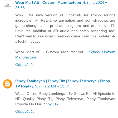
Wear Mart AE - Custom Manufacturer
4. října 2024 v
23:53
Wow! The new version of LinceoVR for Rhino sounds
incredible! 🎉 Real-time animation and soft shadows are
game-changers for product designers and architects. 🏗️
Love the addition of 3D audio and batch rendering too!
Can't wait to see what creations come from this update! 🔥
#TechInnovation
Wear Mart AE - Custom Manufacturer |
School Uniform
Manufacturer
Odpovědět
Pinoy Tambayan | PinoyFlix | Pinoy Teleserye | Pinoy
TV Replay
5. října 2024 v 12:54
Watch Online Pinoy Lambingan Tv Shows For All Episode In
HD Quality Pinoy Tv, Pinoy Teleserye, Pinoy Tambayan
Provide On Our
Pinoy Flix
.
Odpovědět