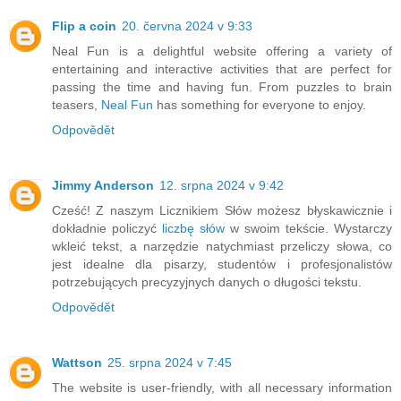
Flip a coin
20. června 2024 v 9:33
Neal Fun is a delightful website offering a variety of
entertaining and interactive activities that are perfect for
passing the time and having fun. From puzzles to brain
teasers,
Neal Fun
has something for everyone to enjoy.
Odpovědět
Jimmy Anderson
12. srpna 2024 v 9:42
Cześć! Z naszym Licznikiem Słów możesz błyskawicznie i
dokładnie policzyć
liczbę słów
w swoim tekście. Wystarczy
wkleić tekst, a narzędzie natychmiast przeliczy słowa, co
jest idealne dla pisarzy, studentów i profesjonalistów
potrzebujących precyzyjnych danych o długości tekstu.
Odpovědět
Wattson
25. srpna 2024 v 7:45
The website is user-friendly, with all necessary information