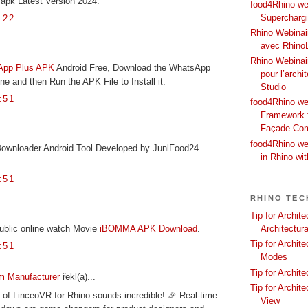
apk Latest Version 2024.
food4Rhino web
Supercharg
:22
Rhino Webinair
avec Rhino
Rhino Webinai
App Plus APK
Android Free, Download the WhatsApp
pour l’archi
e and then Run the APK File to Install it.
Studio
:51
food4Rhino we
Framework f
Façade Co
food4Rhino we
Downloader Android Tool Developed by JunlFood24
in Rhino wi
:51
RHINO TEC
Tip for Archit
ublic online watch Movie
iBOMMA APK Download
.
Architectura
Tip for Archit
:51
Modes
Tip for Archit
m Manufacturer
řekl(a)...
Tip for Archit
of LinceoVR for Rhino sounds incredible! 🎉 Real-time
View