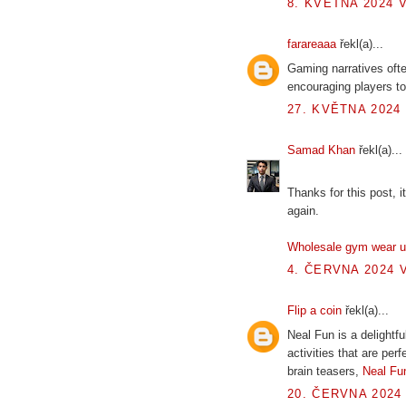
8. KVĚTNA 2024 V
farareaaa
řekl(a)...
Gaming narratives oft
encouraging players to
27. KVĚTNA 2024 
Samad Khan
řekl(a)...
Thanks for this post, it
again.
Wholesale gym wear 
4. ČERVNA 2024 V
Flip a coin
řekl(a)...
Neal Fun is a delightfu
activities that are per
brain teasers,
Neal Fu
20. ČERVNA 2024 