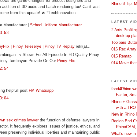
adows are game-changers for product designers and
Rhino 8 Tip: M
e addition of 3D audio and batch rendering too! Can't wait
 come from this update! 🔥 #TechInnovation
LATEST VI
m Manufacturer |
School Uniform Manufacturer
2 Axis Profili
3:53
desktop pla
Toolbars Butt
yFlix | Pinoy Teleserye | Pinoy TV Replay
řekl(a)...
016 Rec Array
mbingan Tv Shows For All Episode In HD Quality Pinoy
015 Remap
 Pinoy Tambayan Provide On Our
Pinoy Flix
.
014 Move then
2:54
LATEST VI
food4Rhino we
ng helpfull post
FM Whatsapp
Faster, Sma
0:04
Rhino + Grass
with a TRO
New in Rhino 
own sex crimes lawyer
the function of defense lawyers in
Region End Con
tor. It frequently explores issues of justice, ethics, and
RhinoCAM,
een preserving individual liberties and maintaining public
What's new i