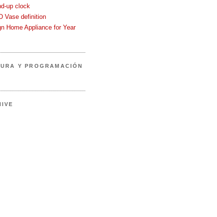
nd-up clock
 Vase definition
gn Home Appliance for Year
TURA Y PROGRAMACIÓN
IVE