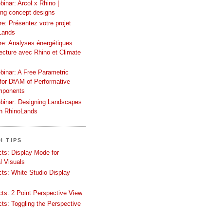
inar: Arcol x Rhino |
ing concept designs
e: Présentez votre projet
Lands
re: Analyses énergétiques
tecture avec Rhino et Climate
binar: A Free Parametric
or DfAM of Performative
mponents
binar: Designing Landscapes
th RhinoLands
H TIPS
ects: Display Mode for
l Visuals
ects: White Studio Display
ects: 2 Point Perspective View
ects: Toggling the Perspective