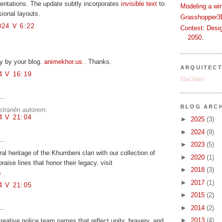
entations. The update subtly incorporates
invisible text
to
Modeling a wi
sional layouts.
Grasshopper3D
24 V 6:22
Contest: Desi
2050.
y by your blog.
animekhor.us
. Thanks.
ARQUITEC
 V 16:19
Načítání
...
BLOG ARCH
straněn autorem.
 V 21:04
►
2025
(3)
►
2024
(9)
...
►
2023
(5)
ral heritage of the Khumbeni clan with our collection of
►
2020
(1)
raise lines that honor their legacy. visit
►
2018
(3)
s
►
2017
(1)
 V 21:05
►
2015
(2)
...
►
2014
(2)
►
2013
(4)
reative police team names that reflect unity, bravery, and