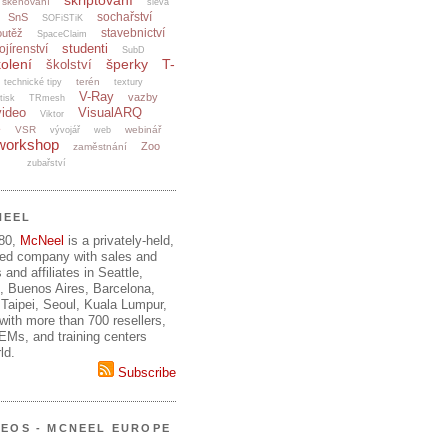
skriptování
skenování
sleva
sochařství
SnS
SOFiSTiK
stavebnictví
outěž
SpaceClaim
studenti
ojírenství
SubD
olení
šperky
T-
školství
terén
technické tipy
textury
V-Ray
vazby
tisk
TRmesh
video
VisualARQ
Viktor
e
VSR
webinář
vývojář
web
workshop
Zoo
zaměstnání
zubařství
NEEL
980,
McNeel
is a privately-held,
ed company with sales and
 and affiliates in Seattle,
, Buenos Aires, Barcelona,
Taipei, Seoul, Kuala Lumpur,
ith more than 700 resellers,
OEMs, and training centers
ld.
Subscribe
DEOS - MCNEEL EUROPE