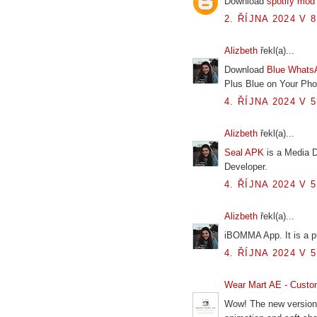
Download
spotify mod
2. ŘÍJNA 2024 V 8
Alizbeth
řekl(a)...
Download
Blue Whats
Plus Blue on Your Phon
4. ŘÍJNA 2024 V 5
Alizbeth
řekl(a)...
Seal APK
is a Media 
Developer.
4. ŘÍJNA 2024 V 5
Alizbeth
řekl(a)...
iBOMMA App. It is a p
4. ŘÍJNA 2024 V 5
Wear Mart AE - Custo
Wow! The new version 