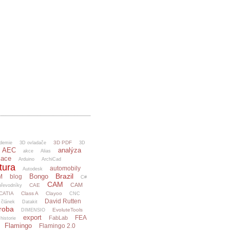
3D PDF
demie
3D ovladače
3D
AEC
analýza
akce
Alias
mace
Arduino
ArchiCad
tura
automobily
Autodesk
Brazil
Bongo
M
blog
C#
CAM
CAM
CAE
řevodníky
CATIA
Class A
Clayoo
CNC
David Rutten
článek
Datakit
ýroba
EvoluteTools
DIMENSIO
export
FEA
FabLab
 historie
Flamingo
Flamingo 2.0