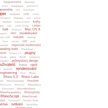
fotogrammetrie
o
frézování
Galapagos
fyzika
generativní
geometrie
GIS
Grasshoper
per
hardware
HDRI
hračky
Inventor
.Simulation
ipad
iphone
knihy
keyshot
knihovna bloků
Ledas
jina
Labs
Lands Design
Mac OS X
lodě
lokalizace
modelování
MKP
agazín
nábytek
nástroje
raky bodů
nXt
Neon
novinky
obalit
organické modelování
uvnictví
paneling tools
Paracloud
pluginy
čnost
Penguin 2.0
ntools
práce
Pro/E
produktový
průmyslový design
amování
uživatelů
rapid
Python
renderování
g
recenze
engineering
Rhino
Revit
Rhino 5.0
Rhino Labs
RhinoBIM
Air
RhinoAssembly
RhinoDirect
Rhinoceros
RhinoCity
RhinoMembrane
RhinoJewel
Rhinophoto
RhinoParametrics
RhinoScript
RhinoTerrain
obot
Section Tools
Savanna3D
setkání
alíček
ShrinkWrap