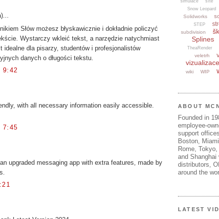
simulace
sítě
Snow Leopard
)...
s
Solidworks
str
STEP
ikiem Słów możesz błyskawicznie i dokładnie policzyć
šk
subdivision
kście. Wystarczy wkleić tekst, a narzędzie natychmiast
Splines
t idealne dla pisarzy, studentów i profesjonalistów
TheaRender
veletrh
yjnych danych o długości tekstu.
vizualizac
 9:42
wiki
WIP
endly, with all necessary information easily accessible.
ABOUT MC
Founded in 1
employee-own
 7:45
support offices
Boston, Miami
Rome, Tokyo, 
and Shanghai w
an upgraded messaging app with extra features, made by
distributors, 
s.
around the wor
:21
LATEST VI