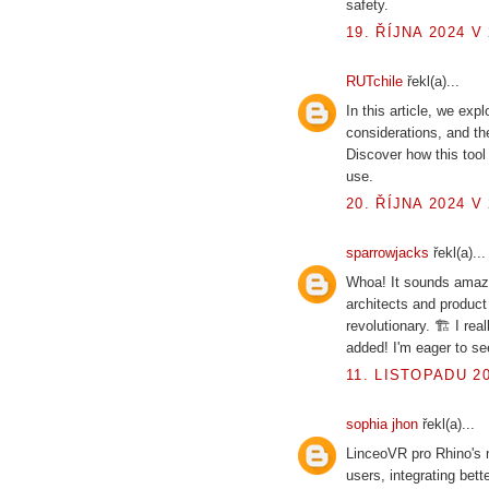
safety.
19. ŘÍJNA 2024 V 
RUTchile
řekl(a)...
In this article, we exp
considerations, and the
Discover how this tool
use.
20. ŘÍJNA 2024 V 
sparrowjacks
řekl(a)...
Whoa! It sounds amazi
architects and product
revolutionary. 🏗 I re
added! I'm eager to see
11. LISTOPADU 20
sophia jhon
řekl(a)...
LinceoVR pro Rhino's n
users, integrating bett