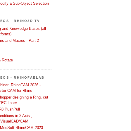
odify a Sub-Object Selection
DEOS - RHINO3D TV
ng and Knowledge Bases (all
tforms)
ons and Macros - Part 2
 Rotate
DEOS - RHINOFABLAB
binar: RhinoCAM 2026 -
rter CAM for Rhino
hopper designing a Ring, cut
TEC Laser
R8 PushPull
ditions in 3 Axis ,
 VisualCAD/CAM
n MecSoft RhinoCAM 2023