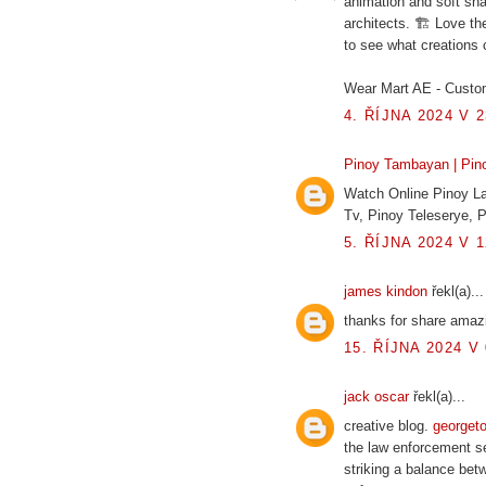
animation and soft sh
architects. 🏗️ Love th
to see what creations
Wear Mart AE - Custo
4. ŘÍJNA 2024 V 2
Pinoy Tambayan | Pino
Watch Online Pinoy La
Tv, Pinoy Teleserye,
5. ŘÍJNA 2024 V 1
james kindon
řekl(a)...
thanks for share amazi
15. ŘÍJNA 2024 V 
jack oscar
řekl(a)...
creative blog.
georget
the law enforcement sec
striking a balance betw