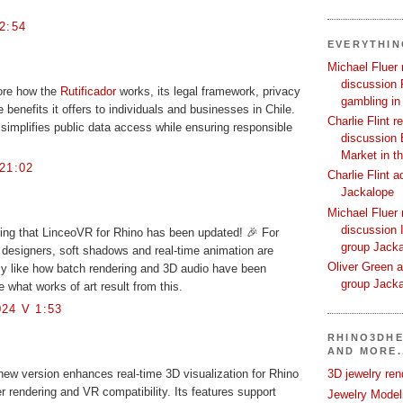
2:54
EVERYTHI
Michael Fluer 
discussion 
lore how the
Rutificador
works, its legal framework, privacy
gambling in
 benefits it offers to individuals and businesses in Chile.
Charlie Flint r
 simplifies public data access while ensuring responsible
discussion 
Market in t
21:02
Charlie Flint 
Jackalope
Michael Fluer 
discussion I
ng that LinceoVR for Rhino has been updated! 🎉 For
group Jack
 designers, soft shadows and real-time animation are
Oliver Green a
ally like how batch rendering and 3D audio have been
group Jack
 what works of art result from this.
24 V 1:53
RHINO3DHE
AND MORE.
ew version enhances real-time 3D visualization for Rhino
3D jewelry ren
er rendering and VR compatibility. Its features support
Jewelry Modeli