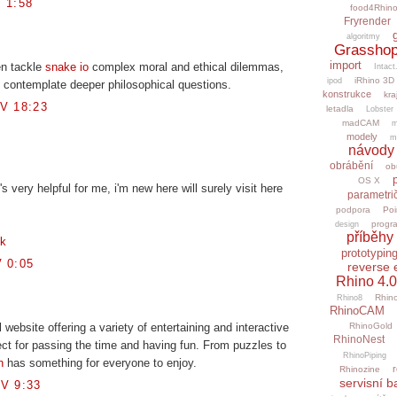
 1:58
food4Rhin
Fryrender
algoritmy
Grasshop
import
en tackle
snake io
complex moral and ethical dilemmas,
Intact
iRhino 3D
ipod
 contemplate deeper philosophical questions.
konstrukce
kra
V 18:23
letadla
Lobster
madCAM
m
modely
m
návody
obrábění
ob
OS X
's very helpful for me, i'm new here will surely visit here
parametri
podpora
Poi
progr
design
příběhy 
uk
prototypin
 0:05
reverse 
Rhino 4.0
Rhino
Rhino8
RhinoCAM
l website offering a variety of entertaining and interactive
RhinoGold
RhinoNest
fect for passing the time and having fun. From puzzles to
RhinoPiping
n
has something for everyone to enjoy.
r
Rhinozine
servisní b
V 9:33