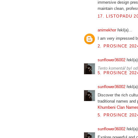
immersive design pres
maintain clean, profes
17. LISTOPADU 20
animekhor
řekl(a)...
I am very impressed b
2. PROSINCE 2024
sunflower36002
řekl(a)
Tento komentář byl od
5. PROSINCE 2024
sunflower36002
řekl(a)
Discover the rich cultu
traditional names and p
Khumbeni Clan Name
5. PROSINCE 2024
sunflower36002
řekl(a)
Explore powerful and c