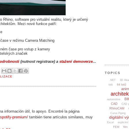
Rhino, software pro virtuální realitu, který je určený
hitektům. Mezi nové funkce patří:
se
 čase v režimu Camera Matching
reálném čase pro vstup z kamery
atelských značek
odrobnosti
(nutnost registrace) a
stažení demoverze
...
6
TOPICS
ALIZACE
.NET
3D Aka
64 bitů
tisk
ani
architek
BI
automotive
CAD
CAD p
RhinoCAM
ha información útil, lo apoyo. Encontré la página
Curve Piping
/spotify-premium/
también tiene artículos similares, muy
digitální v
Excel
explicitní
FEM
film