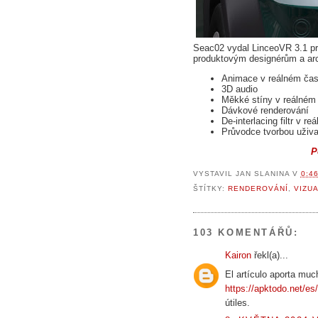
Seac02 vydal LinceoVR 3.1 pro 
produktovým designérům a arc
Animace v reálném ča
3D audio
Měkké stíny v reálném
Dávkové renderování
De-interlacing filtr v 
Průvodce tvorbou uživ
P
VYSTAVIL
JAN SLANINA
V
0:4
ŠTÍTKY:
RENDEROVÁNÍ
,
VIZU
103 KOMENTÁŘŮ:
Kairon
řekl(a)...
El artículo aporta muc
https://apktodo.net/es
útiles.