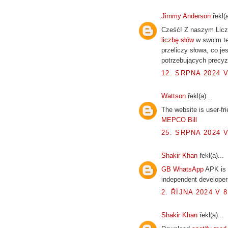
Jimmy Anderson
řekl(a
Cześć! Z naszym Liczn
liczbę słów
w swoim te
przeliczy słowa, co jes
potrzebujących precyz
12. SRPNA 2024 V
Wattson
řekl(a)...
The website is user-fri
MEPCO Bill
25. SRPNA 2024 V
Shakir Khan
řekl(a)...
GB WhatsApp
APK is 
independent developer
2. ŘÍJNA 2024 V 8
Shakir Khan
řekl(a)...