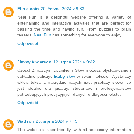
Flip a coin
20. června 2024 v 9:33
Neal Fun is a delightful website offering a variety of
entertaining and interactive activities that are perfect for
passing the time and having fun. From puzzles to brain
teasers,
Neal Fun
has something for everyone to enjoy.
Odpovědět
Jimmy Anderson
12. srpna 2024 v 9:42
Cześć! Z naszym Licznikiem Słów możesz błyskawicznie i
dokładnie policzyć
liczbę słów
w swoim tekście. Wystarczy
wkleić tekst, a narzędzie natychmiast przeliczy słowa, co
jest idealne dla pisarzy, studentów i profesjonalistów
potrzebujących precyzyjnych danych o długości tekstu.
Odpovědět
Wattson
25. srpna 2024 v 7:45
The website is user-friendly, with all necessary information