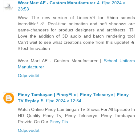
Wear Mart AE - Custom Manufacturer
4. října 2024 v
23:53
Wow! The new version of LinceoVR for Rhino sounds
incredible! 🎉 Real-time animation and soft shadows are
game-changers for product designers and architects. 🏗️
Love the addition of 3D audio and batch rendering too!
Can't wait to see what creations come from this update! 🔥
#TechInnovation
Wear Mart AE - Custom Manufacturer |
School Uniform
Manufacturer
Odpovědět
Pinoy Tambayan | PinoyFlix | Pinoy Teleserye | Pinoy
TV Replay
5. října 2024 v 12:54
Watch Online Pinoy Lambingan Tv Shows For All Episode In
HD Quality Pinoy Tv, Pinoy Teleserye, Pinoy Tambayan
Provide On Our
Pinoy Flix
.
Odpovědět