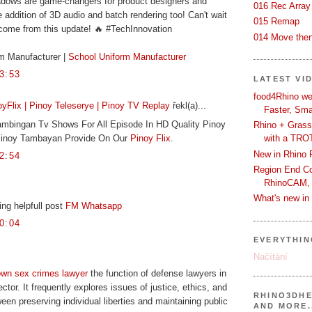
adows are game-changers for product designers and
016 Rec Array
e addition of 3D audio and batch rendering too! Can't wait
015 Remap
 come from this update! 🔥 #TechInnovation
014 Move then
m Manufacturer |
School Uniform Manufacturer
3:53
LATEST VI
food4Rhino we
yFlix | Pinoy Teleserye | Pinoy TV Replay
řekl(a)...
Faster, Sma
mbingan Tv Shows For All Episode In HD Quality Pinoy
Rhino + Grass
 Pinoy Tambayan Provide On Our
Pinoy Flix
.
with a TRO
New in Rhino 
2:54
Region End Con
RhinoCAM,
What's new i
ng helpfull post
FM Whatsapp
0:04
EVERYTHI
Načítání
own sex crimes lawyer
the function of defense lawyers in
tor. It frequently explores issues of justice, ethics, and
RHINO3DHE
een preserving individual liberties and maintaining public
AND MORE.