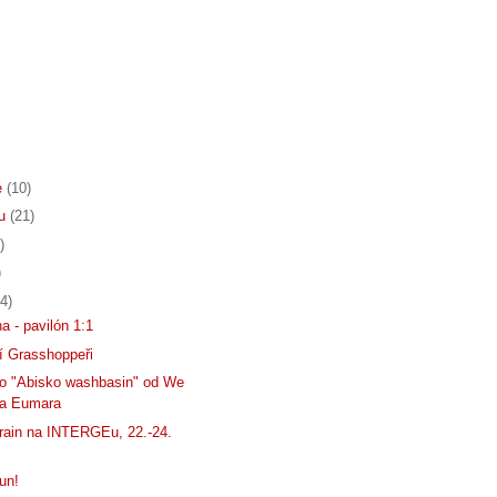
e
(10)
du
(21)
)
)
4)
a - pavilón 1:1
í Grasshoppeři
o "Abisko washbasin" od We
 a Eumara
rain na INTERGEu, 22.-24.
un!