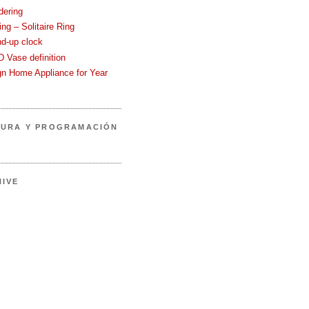
dering
ng – Solitaire Ring
nd-up clock
 Vase definition
gn Home Appliance for Year
TURA Y PROGRAMACIÓN
IVE