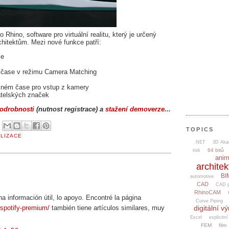
Rhino, software pro virtuální realitu, který je určený
hitektům. Mezi nové funkce patří:
se
 čase v režimu Camera Matching
reálném čase pro vstup z kamery
atelských značek
odrobnosti
(nutnost registrace) a
stažení demoverze
...
6
TOPICS
ALIZACE
.NET
3D Aka
64 bitů
tisk
ani
architek
BI
automotive
CAD
CAD p
RhinoCAM
ha información útil, lo apoyo. Encontré la página
Curve Piping
/spotify-premium/
también tiene artículos similares, muy
digitální v
Excel
explicitní
FEM
film