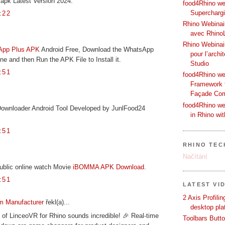
apk Latest Version 2024.
food4Rhino web
Supercharg
:22
Rhino Webinair
avec Rhino
Rhino Webinai
App Plus APK
Android Free, Download the WhatsApp
pour l’archi
e and then Run the APK File to Install it.
Studio
:51
food4Rhino we
Framework f
Façade Co
food4Rhino we
Downloader Android Tool Developed by JunlFood24
in Rhino wi
:51
RHINO TEC
Načítání
ublic online watch Movie
iBOMMA APK Download
.
:51
LATEST VI
2 Axis Profili
m Manufacturer
řekl(a)...
desktop pla
of LinceoVR for Rhino sounds incredible! 🎉 Real-time
Toolbars Butt