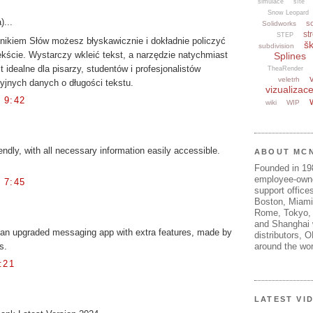
simulace
sítě
Snow Leopard
)...
s
Solidworks
str
STEP
ikiem Słów możesz błyskawicznie i dokładnie policzyć
šk
subdivision
kście. Wystarczy wkleić tekst, a narzędzie natychmiast
Splines
t idealne dla pisarzy, studentów i profesjonalistów
TheaRender
veletrh
yjnych danych o długości tekstu.
vizualizac
 9:42
wiki
WIP
endly, with all necessary information easily accessible.
ABOUT MC
Founded in 1
employee-own
 7:45
support offices
Boston, Miami
Rome, Tokyo, 
and Shanghai w
an upgraded messaging app with extra features, made by
distributors, 
s.
around the wor
:21
LATEST VI