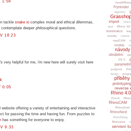
 1:58
food4Rhin
Fryrender
algoritmy
Grasshop
import
en tackle
snake io
complex moral and ethical dilemmas,
Intact
iRhino 3D
ipod
 contemplate deeper philosophical questions.
konstrukce
kra
V 18:23
letadla
Lobster
madCAM
m
modely
m
návody
obrábění
ob
OS X
's very helpful for me, i'm new here will surely visit here
parametri
podpora
Poi
progr
design
příběhy 
uk
prototypin
 0:05
reverse 
Rhino 4.0
Rhino
Rhino8
RhinoCAM
l website offering a variety of entertaining and interactive
RhinoGold
RhinoNest
fect for passing the time and having fun. From puzzles to
RhinoPiping
n
has something for everyone to enjoy.
r
Rhinozine
servisní b
V 9:33