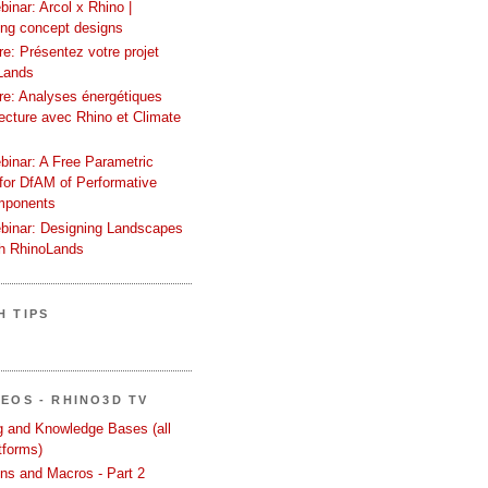
inar: Arcol x Rhino |
ing concept designs
e: Présentez votre projet
Lands
re: Analyses énergétiques
tecture avec Rhino et Climate
binar: A Free Parametric
or DfAM of Performative
mponents
binar: Designing Landscapes
th RhinoLands
H TIPS
DEOS - RHINO3D TV
ng and Knowledge Bases (all
tforms)
ons and Macros - Part 2