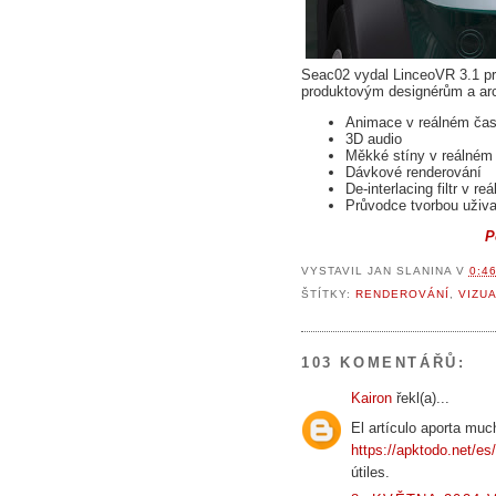
Seac02 vydal LinceoVR 3.1 pro 
produktovým designérům a arc
Animace v reálném ča
3D audio
Měkké stíny v reálném
Dávkové renderování
De-interlacing filtr v 
Průvodce tvorbou uživ
P
VYSTAVIL
JAN SLANINA
V
0:4
ŠTÍTKY:
RENDEROVÁNÍ
,
VIZU
103 KOMENTÁŘŮ:
Kairon
řekl(a)...
El artículo aporta muc
https://apktodo.net/es
útiles.