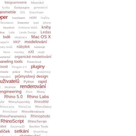
fotogrammetrie
o
frézování
Galapagos
fyzika
generativní
geometrie
GIS
Grasshoper
per
hardware
HDRI
hračky
Inventor
.Simulation
ipad
iphone
knihy
keyshot
knihovna bloků
Ledas
jina
Labs
Lands Design
Mac OS X
lodě
lokalizace
modelování
MKP
agazín
nábytek
nástroje
raky bodů
nXt
Neon
novinky
obalit
organické modelování
uvnictví
paneling tools
Paracloud
pluginy
čnost
Penguin 2.0
ntools
práce
Pro/E
produktový
průmyslový design
amování
uživatelů
rapid
Python
renderování
g
recenze
engineering
Rhino
Revit
Rhino 5.0
Rhino Labs
RhinoBIM
Air
RhinoAssembly
RhinoDirect
Rhinoceros
RhinoCity
RhinoMembrane
RhinoJewel
Rhinophoto
RhinoParametrics
RhinoScript
RhinoTerrain
obot
Section Tools
Savanna3D
setkání
alíček
ShrinkWrap