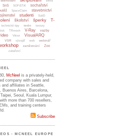
skriptování
skenování
sleva
sochařství
SnS
SOFiSTiK
stavebnictví
outěž
SpaceClaim
studenti
ojírenství
SubD
olení
šperky
T-
školství
terén
technické tipy
textury
V-Ray
vazby
tisk
TRmesh
video
VisualARQ
Viktor
e
VSR
webinář
vývojář
web
workshop
Zoo
zaměstnání
zubařství
NEEL
980,
McNeel
is a privately-held,
ed company with sales and
 and affiliates in Seattle,
, Buenos Aires, Barcelona,
Taipei, Seoul, Kuala Lumpur,
ith more than 700 resellers,
OEMs, and training centers
ld.
Subscribe
DEOS - MCNEEL EUROPE