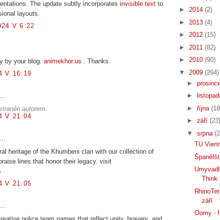
entations. The update subtly incorporates
invisible text
to
►
2014
(2)
sional layouts.
►
2013
(4)
24 V 6:22
►
2012
(15)
►
2011
(82)
►
2010
(90)
y by your blog.
animekhor.us
. Thanks.
▼
2009
(264)
 V 16:19
►
prosinc
...
►
listopa
►
října
(18
straněn autorem.
 V 21:04
►
září
(23
▼
srpna
(2
...
TU Vienn
ral heritage of the Khumbeni clan with our collection of
Španělšt
raise lines that honor their legacy. visit
Umyvadl
s
Think
 V 21:05
RhinoTer
září
...
Oomy - f
reative police team names that reflect unity, bravery, and