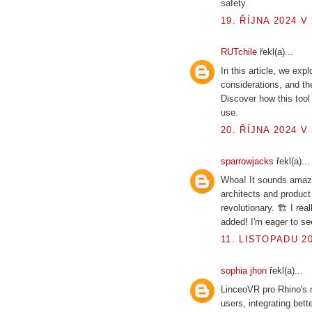
safety.
19. ŘÍJNA 2024 V 
RUTchile
řekl(a)...
In this article, we exp
considerations, and the
Discover how this tool
use.
20. ŘÍJNA 2024 V 
sparrowjacks
řekl(a)...
Whoa! It sounds amazi
architects and product
revolutionary. 🏗 I re
added! I'm eager to see
11. LISTOPADU 20
sophia jhon
řekl(a)...
LinceoVR pro Rhino's n
users, integrating bett