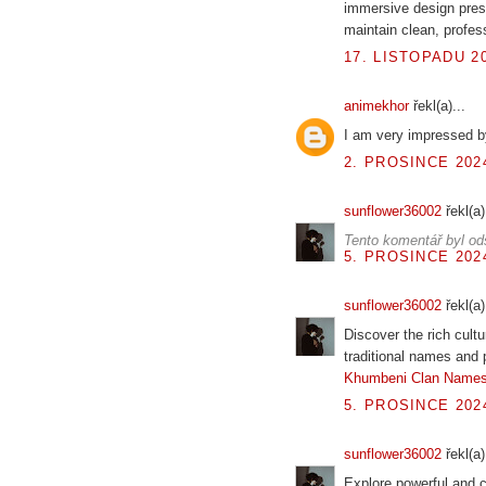
immersive design pres
maintain clean, profes
17. LISTOPADU 20
animekhor
řekl(a)...
I am very impressed b
2. PROSINCE 2024
sunflower36002
řekl(a)
Tento komentář byl od
5. PROSINCE 2024
sunflower36002
řekl(a)
Discover the rich cultu
traditional names and p
Khumbeni Clan Name
5. PROSINCE 2024
sunflower36002
řekl(a)
Explore powerful and c