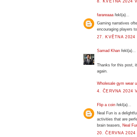
8. KVĚTNA 2024 V
farareaaa
řekl(a)...
Gaming narratives oft
encouraging players to
27. KVĚTNA 2024 
Samad Khan
řekl(a)...
Thanks for this post, it
again.
Wholesale gym wear 
4. ČERVNA 2024 V
Flip a coin
řekl(a)...
Neal Fun is a delightfu
activities that are per
brain teasers,
Neal Fu
20. ČERVNA 2024 