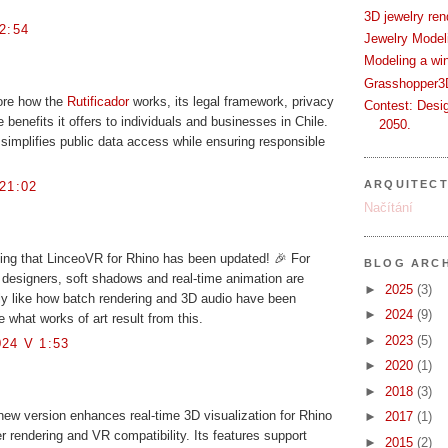
3D jewelry ren
2:54
Jewelry Modeli
Modeling a wi
Grasshopper3D
lore how the
Rutificador
works, its legal framework, privacy
Contest: Desi
 benefits it offers to individuals and businesses in Chile.
2050.
 simplifies public data access while ensuring responsible
ARQUITEC
21:02
Načítání
ng that LinceoVR for Rhino has been updated! 🎉 For
BLOG ARCH
 designers, soft shadows and real-time animation are
►
2025
(3)
ally like how batch rendering and 3D audio have been
►
2024
(9)
 what works of art result from this.
►
2023
(5)
24 V 1:53
►
2020
(1)
►
2018
(3)
ew version enhances real-time 3D visualization for Rhino
►
2017
(1)
er rendering and VR compatibility. Its features support
►
2015
(2)