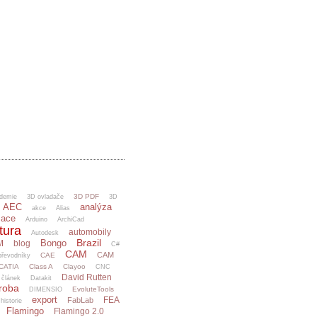
3D PDF
demie
3D ovladače
3D
AEC
analýza
akce
Alias
mace
Arduino
ArchiCad
tura
automobily
Autodesk
Brazil
Bongo
M
blog
C#
CAM
CAM
CAE
řevodníky
CATIA
Class A
Clayoo
CNC
David Rutten
článek
Datakit
ýroba
EvoluteTools
DIMENSIO
export
FEA
FabLab
 historie
Flamingo
Flamingo 2.0