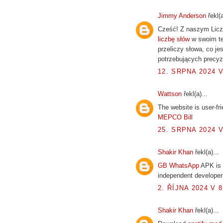
Jimmy Anderson
řekl(a
Cześć! Z naszym Liczn
liczbę słów
w swoim te
przeliczy słowa, co jes
potrzebujących precyz
12. SRPNA 2024 V
Wattson
řekl(a)...
The website is user-fri
MEPCO Bill
25. SRPNA 2024 V
Shakir Khan
řekl(a)...
GB WhatsApp
APK is 
independent developer
2. ŘÍJNA 2024 V 8
Shakir Khan
řekl(a)...