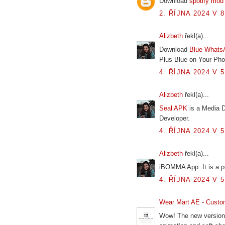
Download
spotify mod
2. ŘÍJNA 2024 V 8
Alizbeth
řekl(a)...
Download
Blue Whats
Plus Blue on Your Phon
4. ŘÍJNA 2024 V 5
Alizbeth
řekl(a)...
Seal APK
is a Media 
Developer.
4. ŘÍJNA 2024 V 5
Alizbeth
řekl(a)...
iBOMMA App. It is a p
4. ŘÍJNA 2024 V 5
Wear Mart AE - Custo
Wow! The new version 