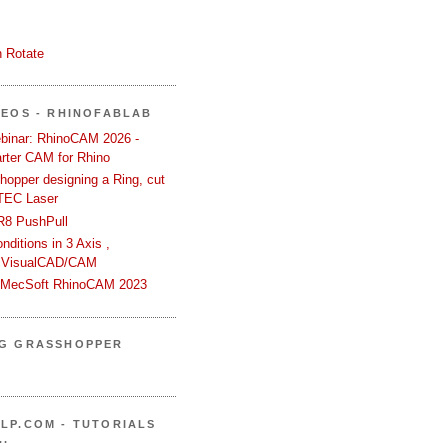
 Rotate
DEOS - RHINOFABLAB
binar: RhinoCAM 2026 -
rter CAM for Rhino
hopper designing a Ring, cut
TEC Laser
R8 PushPull
ditions in 3 Axis ,
 VisualCAD/CAM
n MecSoft RhinoCAM 2023
NG GRASSHOPPER
LP.COM - TUTORIALS
..