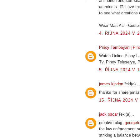
animation and soft sh
architects. 🏗️ Love th
to see what creations
Wear Mart AE - Custo
4. ŘÍJNA 2024 V 2
Pinoy Tambayan | Pino
Watch Online Pinoy La
Tv, Pinoy Teleserye,
5. ŘÍJNA 2024 V 1
james kindon
řekl(a)...
thanks for share amazi
15. ŘÍJNA 2024 V 
jack oscar
řekl(a)...
creative blog.
georget
the law enforcement sec
striking a balance betw