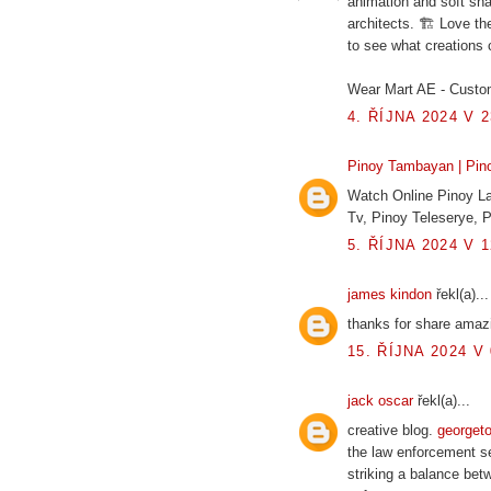
animation and soft sh
architects. 🏗️ Love th
to see what creations
Wear Mart AE - Custo
4. ŘÍJNA 2024 V 2
Pinoy Tambayan | Pino
Watch Online Pinoy La
Tv, Pinoy Teleserye,
5. ŘÍJNA 2024 V 1
james kindon
řekl(a)...
thanks for share amazi
15. ŘÍJNA 2024 V 
jack oscar
řekl(a)...
creative blog.
georget
the law enforcement sec
striking a balance betw