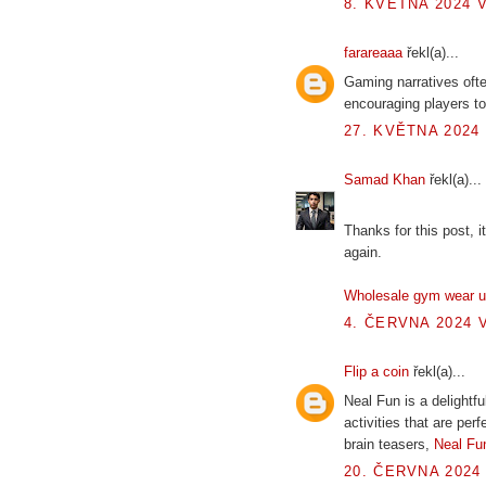
8. KVĚTNA 2024 V
farareaaa
řekl(a)...
Gaming narratives oft
encouraging players to
27. KVĚTNA 2024 
Samad Khan
řekl(a)...
Thanks for this post, it
again.
Wholesale gym wear 
4. ČERVNA 2024 V
Flip a coin
řekl(a)...
Neal Fun is a delightfu
activities that are per
brain teasers,
Neal Fu
20. ČERVNA 2024 