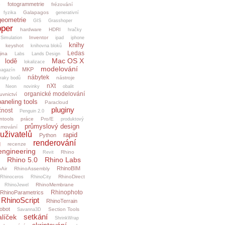
fotogrammetrie
o
frézování
Galapagos
fyzika
generativní
geometrie
GIS
Grasshoper
per
hardware
HDRI
hračky
Inventor
.Simulation
ipad
iphone
knihy
keyshot
knihovna bloků
Ledas
jina
Labs
Lands Design
Mac OS X
lodě
lokalizace
modelování
MKP
agazín
nábytek
nástroje
raky bodů
nXt
Neon
novinky
obalit
organické modelování
uvnictví
paneling tools
Paracloud
pluginy
čnost
Penguin 2.0
ntools
práce
Pro/E
produktový
průmyslový design
amování
uživatelů
rapid
Python
renderování
g
recenze
engineering
Rhino
Revit
Rhino 5.0
Rhino Labs
RhinoBIM
Air
RhinoAssembly
RhinoDirect
Rhinoceros
RhinoCity
RhinoMembrane
RhinoJewel
Rhinophoto
RhinoParametrics
RhinoScript
RhinoTerrain
obot
Section Tools
Savanna3D
setkání
alíček
ShrinkWrap