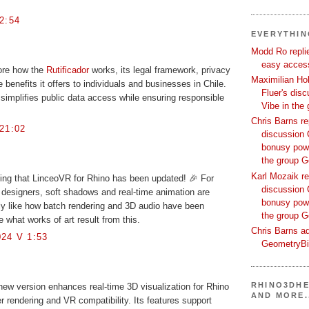
2:54
EVERYTHI
Modd Ro replie
easy access
lore how the
Rutificador
works, its legal framework, privacy
Maximilian Hoh
 benefits it offers to individuals and businesses in Chile.
Fluer's dis
 simplifies public data access while ensuring responsible
Vibe in the
Chris Barns re
21:02
discussion 
bonusy powi
the group 
Karl Mozaik re
ng that LinceoVR for Rhino has been updated! 🎉 For
discussion 
 designers, soft shadows and real-time animation are
bonusy powi
ally like how batch rendering and 3D audio have been
the group 
 what works of art result from this.
Chris Barns ad
24 V 1:53
GeometryB
RHINO3DHE
ew version enhances real-time 3D visualization for Rhino
AND MORE.
er rendering and VR compatibility. Its features support