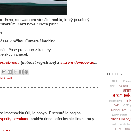
Rhino, software pro virtuální realitu, který je určený
hitektům. Mezi nové funkce patří:
se
 čase v režimu Camera Matching
reálném čase pro vstup z kamery
atelských značek
odrobnosti
(nutnost registrace) a
stažení demoverze
...
6
TOPICS
ALIZACE
.NET
3D Aka
64 bitů
tisk
ani
architek
BI
automotive
CAD
CAD p
RhinoCAM
ha información útil, lo apoyo. Encontré la página
Curve Piping
/spotify-premium/
también tiene artículos similares, muy
digitální v
Excel
explicitní
FEM
film