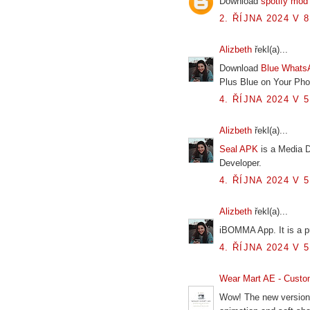
Download
spotify mod
2. ŘÍJNA 2024 V 8
Alizbeth
řekl(a)...
Download
Blue Whats
Plus Blue on Your Phon
4. ŘÍJNA 2024 V 5
Alizbeth
řekl(a)...
Seal APK
is a Media 
Developer.
4. ŘÍJNA 2024 V 5
Alizbeth
řekl(a)...
iBOMMA App. It is a p
4. ŘÍJNA 2024 V 5
Wear Mart AE - Custo
Wow! The new version 