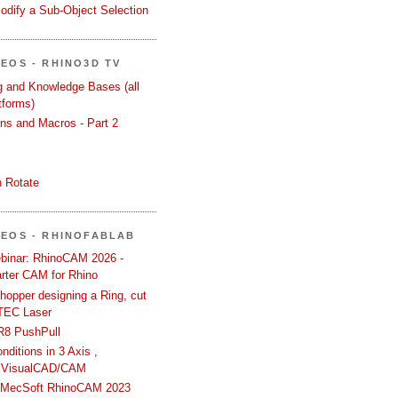
odify a Sub-Object Selection
DEOS - RHINO3D TV
ng and Knowledge Bases (all
tforms)
ons and Macros - Part 2
 Rotate
DEOS - RHINOFABLAB
binar: RhinoCAM 2026 -
rter CAM for Rhino
hopper designing a Ring, cut
TEC Laser
R8 PushPull
ditions in 3 Axis ,
 VisualCAD/CAM
n MecSoft RhinoCAM 2023