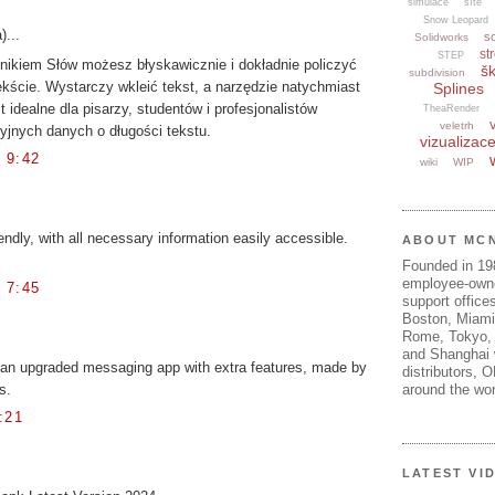
simulace
sítě
Snow Leopard
)...
s
Solidworks
str
STEP
ikiem Słów możesz błyskawicznie i dokładnie policzyć
šk
subdivision
kście. Wystarczy wkleić tekst, a narzędzie natychmiast
Splines
t idealne dla pisarzy, studentów i profesjonalistów
TheaRender
veletrh
yjnych danych o długości tekstu.
vizualizac
 9:42
wiki
WIP
endly, with all necessary information easily accessible.
ABOUT MC
Founded in 1
employee-own
 7:45
support offices
Boston, Miami
Rome, Tokyo, 
and Shanghai w
an upgraded messaging app with extra features, made by
distributors, 
s.
around the wor
:21
LATEST VI