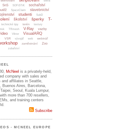
skriptování
skenování
sleva
sochařství
SnS
SOFiSTiK
stavebnictví
outěž
SpaceClaim
studenti
ojírenství
SubD
olení
šperky
T-
školství
terén
technické tipy
textury
V-Ray
vazby
tisk
TRmesh
video
VisualARQ
Viktor
e
VSR
webinář
vývojář
web
workshop
Zoo
zaměstnání
zubařství
NEEL
980,
McNeel
is a privately-held,
ed company with sales and
 and affiliates in Seattle,
, Buenos Aires, Barcelona,
Taipei, Seoul, Kuala Lumpur,
ith more than 700 resellers,
OEMs, and training centers
ld.
Subscribe
DEOS - MCNEEL EUROPE