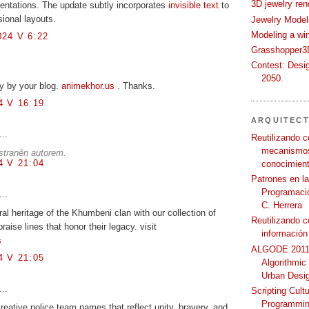
3D jewelry ren
entations. The update subtly incorporates
invisible text
to
sional layouts.
Jewelry Modeli
Modeling a wi
24 V 6:22
Grasshopper3D
Contest: Desi
2050.
y by your blog.
animekhor.us
. Thanks.
 V 16:19
ARQUITEC
...
Reutilizando c
mecanismos
straněn autorem.
 V 21:04
conocimient
Patrones en l
Programació
...
C. Herrera
ral heritage of the Khumbeni clan with our collection of
Reutilizando 
raise lines that honor their legacy. visit
información
s
ALGODE 2011 
 V 21:05
Algorithmic
Urban Desi
...
Scripting Cult
Programmin
reative police team names that reflect unity, bravery, and