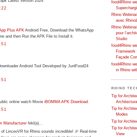
apk Latest Version 2024.
food4Rhino web
Supercharg
:22
Rhino Webinair
avec Rhino
Rhino Webinai
App Plus APK
Android Free, Download the WhatsApp
pour l’archi
e and then Run the APK File to Install it.
Studio
:51
food4Rhino we
Framework f
Façade Co
food4Rhino we
Downloader Android Tool Developed by JunlFood24
in Rhino wi
:51
RHINO TEC
Tip for Archit
ublic online watch Movie
iBOMMA APK Download
.
Architectura
Tip for Archit
:51
Modes
Tip for Archit
m Manufacturer
řekl(a)...
Tip for Archit
of LinceoVR for Rhino sounds incredible! 🎉 Real-time
View