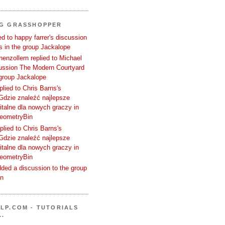
NG GRASSHOPPER
d to happy farrer's discussion
 in the group Jackalope
enzollern replied to Michael
cussion The Modern Courtyard
 group Jackalope
plied to Chris Barns's
Gdzie znaleźć najlepsze
talne dla nowych graczy in
GeometryBin
plied to Chris Barns's
Gdzie znaleźć najlepsze
talne dla nowych graczy in
GeometryBin
ded a discussion to the group
in
LP.COM - TUTORIALS
..