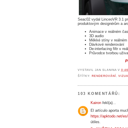
Seac02 vydal LinceoVR 3.1 pro 
produktovým designérům a arc
Animace v reálném ča
3D audio
Měkké stíny v reálném
Dávkové renderování
De-interlacing filtr v 
Průvodce tvorbou uživ
P
VYSTAVIL
JAN SLANINA
V
0:4
ŠTÍTKY:
RENDEROVÁNÍ
,
VIZU
103 KOMENTÁŘŮ:
Kairon
řekl(a)...
El artículo aporta muc
https://apktodo.net/es
útiles.