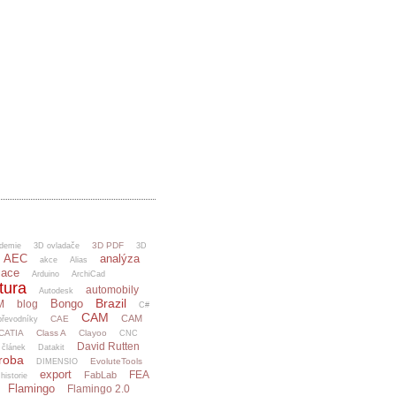
3D PDF
demie
3D ovladače
3D
AEC
analýza
akce
Alias
mace
Arduino
ArchiCad
tura
automobily
Autodesk
Brazil
Bongo
M
blog
C#
CAM
CAM
CAE
řevodníky
CATIA
Class A
Clayoo
CNC
David Rutten
článek
Datakit
ýroba
EvoluteTools
DIMENSIO
export
FEA
FabLab
 historie
Flamingo
Flamingo 2.0