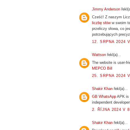
Jimmy Anderson
řekl(a
Cześć! Z naszym Liczn
liczbę słów
w swoim te
przeliczy słowa, co jes
potrzebujących precyz
12. SRPNA 2024 V
Wattson
řekl(a)...
The website is user-fri
MEPCO Bill
25. SRPNA 2024 V
Shakir Khan
řekl(a)...
GB WhatsApp
APK is 
independent developer
2. ŘÍJNA 2024 V 8
Shakir Khan
řekl(a)...