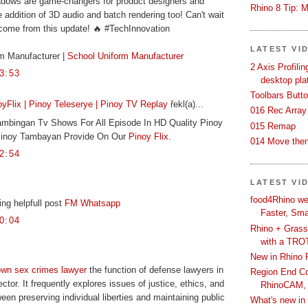
adows are game-changers for product designers and
Rhino 8 Tip: M
e addition of 3D audio and batch rendering too! Can't wait
 come from this update! 🔥 #TechInnovation
LATEST VI
m Manufacturer |
School Uniform Manufacturer
2 Axis Profili
3:53
desktop pla
Toolbars Butt
yFlix | Pinoy Teleserye | Pinoy TV Replay
řekl(a)...
016 Rec Array
mbingan Tv Shows For All Episode In HD Quality Pinoy
015 Remap
 Pinoy Tambayan Provide On Our
Pinoy Flix
.
014 Move then
2:54
LATEST VI
food4Rhino we
ng helpfull post
FM Whatsapp
Faster, Sma
0:04
Rhino + Grass
with a TRO
New in Rhino 
own sex crimes lawyer
the function of defense lawyers in
Region End Con
tor. It frequently explores issues of justice, ethics, and
RhinoCAM,
een preserving individual liberties and maintaining public
What's new i