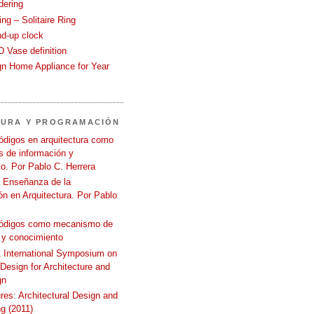
dering
ng – Solitaire Ring
nd-up clock
 Vase definition
gn Home Appliance for Year
TURA Y PROGRAMACIÓN
ódigos en arquitectura como
 de información y
o. Por Pablo C. Herrera
a Enseñanza de la
n en Arquitectura. Por Pablo
códigos como mecanismo de
 y conocimiento
International Symposium on
 Design for Architecture and
gn
ures: Architectural Design and
g (2011)