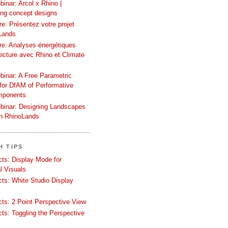
inar: Arcol x Rhino |
ing concept designs
e: Présentez votre projet
Lands
re: Analyses énergétiques
tecture avec Rhino et Climate
binar: A Free Parametric
or DfAM of Performative
mponents
binar: Designing Landscapes
th RhinoLands
H TIPS
ects: Display Mode for
l Visuals
ects: White Studio Display
ects: 2 Point Perspective View
ects: Toggling the Perspective