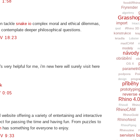
 1:58
food4Rhin
Fryrender
algoritmy
Grasshop
import
en tackle
snake io
complex moral and ethical dilemmas,
Intact
iRhino 3D
ipod
 contemplate deeper philosophical questions.
konstrukce
kra
V 18:23
letadla
Lobster
madCAM
m
modely
m
návody
obrábění
ob
OS X
's very helpful for me, i'm new here will surely visit here
parametri
podpora
Poi
progr
design
příběhy 
uk
prototypin
 0:05
reverse 
Rhino 4.0
Rhino
Rhino8
RhinoCAM
l website offering a variety of entertaining and interactive
RhinoGold
RhinoNest
fect for passing the time and having fun. From puzzles to
RhinoPiping
n
has something for everyone to enjoy.
r
Rhinozine
servisní b
V 9:33