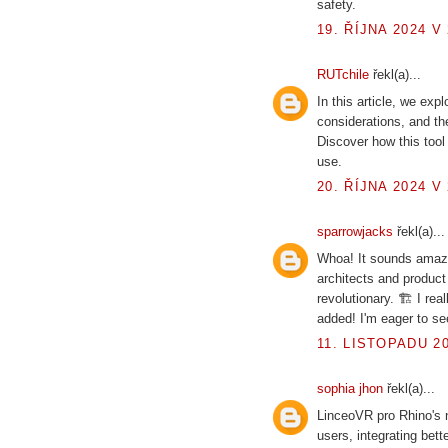
safety.
19. ŘÍJNA 2024 V 
RUTchile
řekl(a)...
In this article, we exp
considerations, and the
Discover how this tool
use.
20. ŘÍJNA 2024 V 
sparrowjacks
řekl(a)...
Whoa! It sounds amazi
architects and product
revolutionary. 🏗 I re
added! I'm eager to see
11. LISTOPADU 20
sophia jhon
řekl(a)...
LinceoVR pro Rhino's n
users, integrating bett