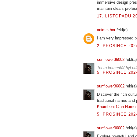
immersive design pres
maintain clean, profes
17. LISTOPADU 20
animekhor
řekl(a)...
I am very impressed b
2. PROSINCE 2024
sunflower36002
řekl(a)
Tento komentář byl od
5. PROSINCE 2024
sunflower36002
řekl(a)
Discover the rich cultu
traditional names and p
Khumbeni Clan Name
5. PROSINCE 2024
sunflower36002
řekl(a)
Explore powerful and c